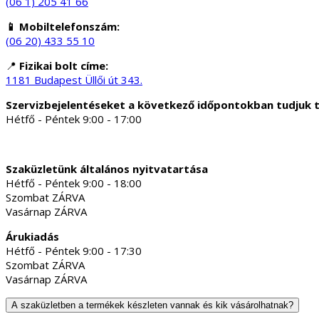
(06 1) 205 41 66
📱 Mobiltelefonszám:
(06 20) 433 55 10
📍
Fizikai bolt címe:
1181 Budapest Üllői út 343.
Szervizbejelentéseket a következő időpontokban tudjuk 
Hétfő - Péntek 9:00 - 17:00
Szaküzletünk általános nyitvatartása
Hétfő - Péntek 9:00 - 18:00
Szombat ZÁRVA
Vasárnap ZÁRVA
Árukiadás
Hétfő - Péntek 9:00 - 17:30
Szombat ZÁRVA
Vasárnap ZÁRVA
A szaküzletben a termékek készleten vannak és kik vásárolhatnak?