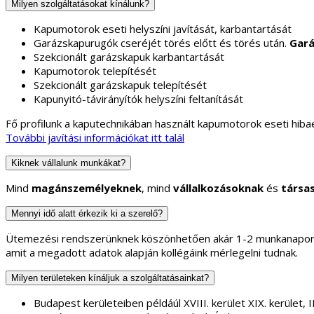
Milyen szolgáltatásokat kínálunk?
Kapumotorok eseti helyszíni javítását, karbantartását
Garázskapurugók cseréjét törés előtt és törés után.
Gará
Szekcionált garázskapuk karbantartását
Kapumotorok telepítését
Szekcionált garázskapuk telepítését
Kapunyitó-távirányítók helyszíni feltanítását
Fő profilunk a kaputechnikában használt kapumotorok eseti hibae
További javítási információkat itt talál
Kiknek vállalunk munkákat?
Mind
magánszemélyeknek
, mind
vállalkozásoknak
és
társa
Mennyi idő alatt érkezik ki a szerelő?
Ütemezési rendszerünknek köszönhetően akár 1-2 munkanapon b
amit a megadott adatok alapján kollégáink mérlegelni tudnak.
Milyen területeken kínáljuk a szolgáltatásainkat?
Budapest kerületeiben példáúl XVIII. kerület XIX. kerület, II.