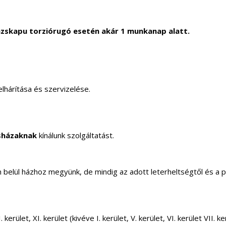
zskapu torziórugó esetén akár 1 munkanap alatt.
lhárítása és szervizelése.
sházaknak
kínálunk szolgáltatást.
elül házhoz megyünk, de mindig az adott leterheltségtől és a 
 kerület, XI. kerület (kivéve I. kerület, V. kerület, VI. kerület VII