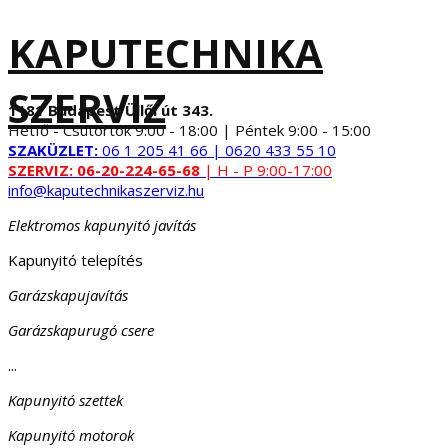
KAPUTECHNIKA
SZERVIZ
1181 Budapest Üllői út 343.
Hétfő - Csütörtök 9:00 - 18:00 | Péntek 9:00 - 15:00
SZAKÜZLET:
06 1 205 41 66 | 0620 433 55 10
SZERVIZ:
06-20-224-65-68
| H - P 9:00-17:00
info@kaputechnikaszerviz.hu
Elektromos kapunyitó javítás
Kapunyitó telepítés
Garázskapujavítás
Garázskapurugó csere
...
Kapunyitó szettek
Kapunyitó motorok