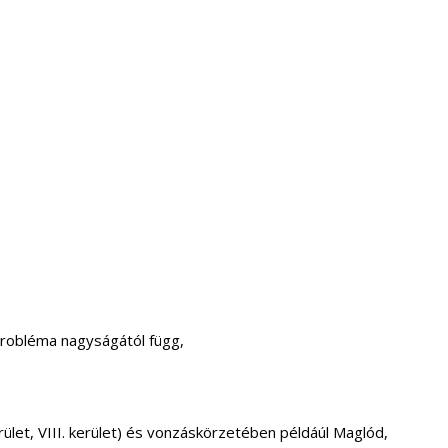
probléma nagyságától függ,
. kerület, VIII. kerület) és vonzáskörzetében példáúl Maglód,