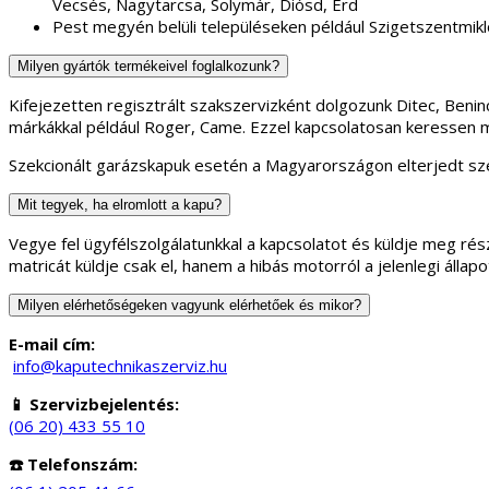
Vecsés, Nagytarcsa, Solymár, Diósd, Érd
Pest megyén belüli településeken például Szigetszentmikl
Milyen gyártók termékeivel foglalkozunk?
Kifejezetten regisztrált szakszervizként dolgozunk Ditec, Ben
márkákkal például Roger, Came. Ezzel kapcsolatosan keressen 
Szekcionált garázskapuk esetén a Magyarországon elterjedt sze
Mit tegyek, ha elromlott a kapu?
Vegye fel ügyfélszolgálatunkkal a kapcsolatot és küldje meg rész
matricát küldje csak el, hanem a hibás motorról a jelenlegi áll
Milyen elérhetőségeken vagyunk elérhetőek és mikor?
E-mail cím:
info@kaputechnikaszerviz.hu
📱 Szervizbejelentés:
(06 20) 433 55 10
☎️ Telefonszám: