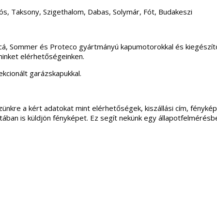
ós, Taksony, Szigethalom, Dabas, Solymár, Fót, Budakeszi
incá, Sommer és Proteco gyártmányú kapumotorokkal és kiegészítő
minket elérhetőségeinken.
kcionált garázskapukkal.
ünkre a kért adatokat mint elérhetőségek, kiszállási cím, fénykép
apotában is küldjön fényképet. Ez segít nekünk egy állapotfelmérés