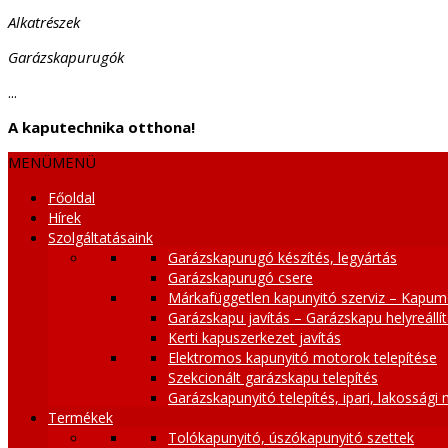
Alkatrészek
Garázskapurugók
...
A kaputechnika otthona!
MENÜ
MENÜ
Főoldal
Hírek
Szolgáltatásaink
Garázskapurugó készítés, legyártás
Garázskapurugó csere
Márkafüggetlen kapunyitó szerviz – Kapum
Garázskapu javítás – Garázskapu helyreállí
Kerti kapuszerkezet javítás
Elektromos kapunyitó motorok telepítése
Szekcionált garázskapu telepítés
Garázskapunyitó telepítés, ipari, lakossági
Termékek
Tolókapunyitó, úszókapunyitó szettek