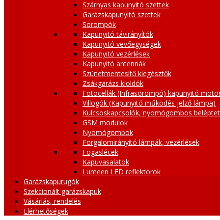
Szárnyas kapunyitó szettek
Garázskapunyitó szettek
Sorompók
Kapunyitó távirányítók
Kapunyitó vevőegységek
Kapunyitó vezérlések
Kapunyitó antennák
Szünetmentesítő kiegésztők
Zsákgarázs kioldók
Fotocellák (Infrasorompó) kapunyitó moto
Villogók (Kapunyitó működés jelző lámpa)
Kulcsoskapcsolók, nyomógombos belépte
GSM modulok
Nyomógombok
Forgalomirányító lámpák, vezérlések
Fogaslécek
Kapuvasalatok
Lumeen LED reflektorok
Garázskapurugók
Szekcionált garázskapuk
Vásárlás, rendelés
Elérhetőségek