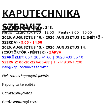
KAPUTECHNIKA
SZERVIZ
1181 Budapest Üllői út 343.
Hétfő - Csütörtök 9:00 - 18:00 | Péntek 9:00 - 15:00
2026. AUGUSZTUS 10. - 2026. AUGUSZTUS 12. (HÉTFŐ -
SZERDA) -
9:00 - 14:00
2026. AUGUSZTUS 13. - 2026. AUGUSZTUS 14.
(CSÜTÖRTÖK - PÉNTEK) -
ZÁRVA
SZAKÜZLET:
06 1 205 41 66 | 0620 433 55 10
SZERVIZ:
06-20-224-65-68
| H - P 9:00-17:00
info@kaputechnikaszerviz.hu
Elektromos kapunyitó javítás
Kapunyitó telepítés
Garázskapujavítás
Garázskapurugó csere
...