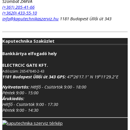
Szombat ZÁRVA
(+361) 205-41-66
(+3620) 433-55-10
info@kaputechnikaszerviz.hu
1181 Budapest Üllői út 343
Kaputechnika Szaküzlet
Bankkártya elfogadó hely
ELECTRCIC GATE KFT.
Adószám: 26547840-2-43
1181 Budapest Üllői út 343
GPS:
47°26’17.1″ N 19°11’29.2″E
Nyitvatartás:
Hétfő - Csütörtök 9:00 - 18:00
Péntek 9:00 - 15:00
Árukiadás:
Hétfő - Csütörtök 9:00 - 17:30
Péntek 9:00 - 14:30