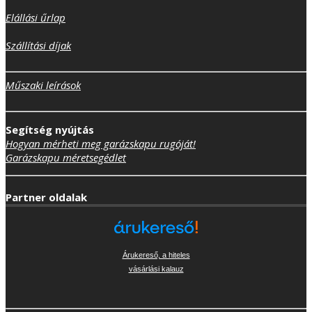
Elállási űrlap
Szállítási díjak
Műszaki leírások
Segítség nyújtás
Hogyan mérheti meg garázskapu rugóját!
Garázskapu méretsegédlet
Partner oldalak
Árukereső, a hiteles
vásárlási kalauz