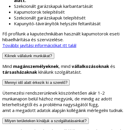
alatt.
Szekcionált garázskapuk karbantartását
Kapumotorok telepítését
Szekcionált garázskapuk telepítését
Kapunyitó-távirányítók helyszíni feltanítását
Fő profilunk a kaputechnikában használt kapumotorok eseti
hibaelhárítása és szervizelése.
További javítási információkat itt talál
Kiknek vállalunk munkákat?
Mind
magánszemélyeknek
, mind
vállalkozásoknak
és
társasházaknak
kínálunk szolgáltatást.
Mennyi idő alatt érkezik ki a szerelő?
Ütemezési rendszerünknek köszönhetően akár 1-2
munkanapon belül házhoz megyünk, de mindig az adott
leterheltségtől és a probléma nagyságától függ,
amit a megadott adatok alapján kollégáink mérlegelni tudnak.
Milyen területeken kínáljuk a szolgáltatásainkat?