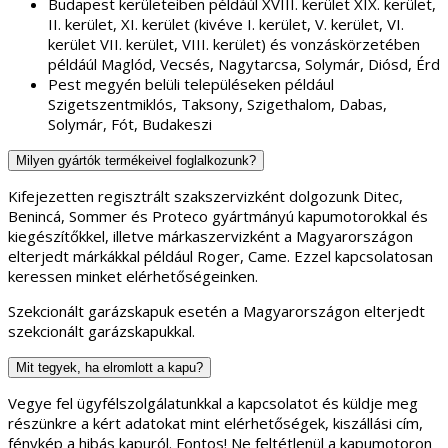
Budapest kerületeiben példáúl XVIII. kerület XIX. kerület,
II. kerület, XI. kerület (kivéve I. kerület, V. kerület, VI.
kerület VII. kerület, VIII. kerület) és vonzáskörzetében
példáúl Maglód, Vecsés, Nagytarcsa, Solymár, Diósd, Érd
Pest megyén belüli településeken például
Szigetszentmiklós, Taksony, Szigethalom, Dabas,
Solymár, Fót, Budakeszi
Milyen gyártók termékeivel foglalkozunk?
Kifejezetten regisztrált szakszervizként dolgozunk Ditec,
Benincá, Sommer és Proteco gyártmányú kapumotorokkal és
kiegészítőkkel, illetve márkaszervizként a Magyarországon
elterjedt márkákkal például Roger, Came. Ezzel kapcsolatosan
keressen minket elérhetőségeinken.
Szekcionált garázskapuk esetén a Magyarországon elterjedt
szekcionált garázskapukkal.
Mit tegyek, ha elromlott a kapu?
Vegye fel ügyfélszolgálatunkkal a kapcsolatot és küldje meg
részünkre a kért adatokat mint elérhetőségek, kiszállási cím,
fénykép a hibás kapuról. Fontos! Ne feltétlenül a kapumotoron