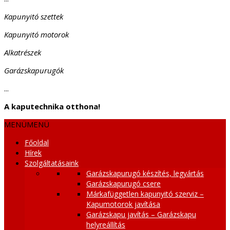
Kapunyitó szettek
Kapunyitó motorok
Alkatrészek
Garázskapurugók
...
A kaputechnika otthona!
MENÜ
MENÜ
Főoldal
Hírek
Szolgáltatásaink
Garázskapurugó készítés, legyártás
Garázskapurugó csere
Márkafüggetlen kapunyitó szerviz –
Kapumotorok javítása
Garázskapu javítás – Garázskapu
helyreállítás