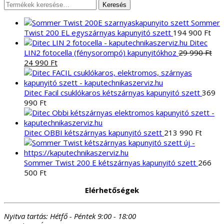
Keresés
Keresés
a
Sommer
következőre:
Twist 200 EL egyszárnyas kapunyitó szett
194 900
Ft
Ditec
LIN2 fotocella (fénysorompó) kapunyitókhoz
29 990
Ft
Original
Current
24 990
Ft
price
price
was:
is:
29
24
Ditec Facil csuklókaros kétszárnyas kapunyitó szett
369
990 Ft.
990 Ft.
990
Ft
Ditec OBBI kétszárnyas kapunyitó szett
213 990
Ft
Sommer Twist 200 E kétszárnyas kapunyitó szett
266
500
Ft
Elérhetőségek
Nyitva tartás:
Hétfő - Péntek 9:00 - 18:00