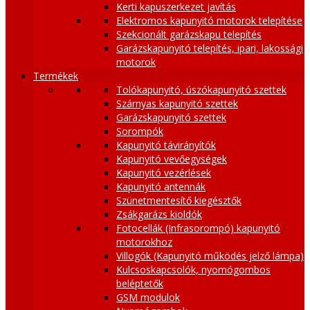
Kerti kapuszerkezet javítás
Elektromos kapunyitó motorok telepítése
Szekcionált garázskapu telepítés
Garázskapunyitó telepítés, ipari, lakossági
motorok
Termékek
Tolókapunyitó, úszókapunyitó szettek
Szárnyas kapunyitó szettek
Garázskapunyitó szettek
Sorompók
Kapunyitó távirányítók
Kapunyitó vevőegységek
Kapunyitó vezérlések
Kapunyitó antennák
Szünetmentesítő kiegésztők
Zsákgarázs kioldók
Fotocellák (Infrasorompó) kapunyitó
motorokhoz
Villogók (Kapunyitó működés jelző lámpa)
Kulcsoskapcsolók, nyomógombos
beléptetők
GSM modulok