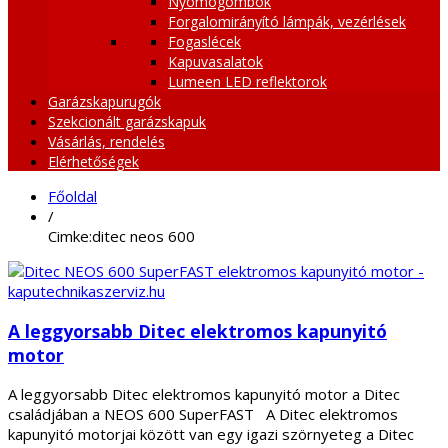
Nyomógombok
Forgalomirányító lámpák, vezérlések
Fogaslécek
Kapuvasalatok
Lumeen LED reflektorok
Garázskapurugók
Szekcionált garázskapuk
Vásárlás, rendelés
Elérhetőségek
Főoldal
/
Cimke:ditec neos 600
A leggyorsabb Ditec elektromos kapunyitó
motor
A leggyorsabb Ditec elektromos kapunyitó motor a Ditec
családjában a NEOS 600 SuperFAST A Ditec elektromos
kapunyitó motorjai között van egy igazi szörnyeteg a Ditec