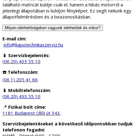
található matricát küldje csak el, hanem a hibás motorról a
jelenlegi állapotában is küldjön fényképet. Ez segít nekünk egy
állapotfelmérésben és a beazonosításban.
Milyen elérhetőségeken vagyunk elérhetőek és mikor?
E-mail cím:
info@kaputechnikaszerviz.hu
📱 Szervizbejelentés:
(06 20) 433 55 10
☎️ Telefonszám:
(06 1) 205 41 66
📱 Mobiltelefonszám:
(06 20) 433 55 10
📍
Fizikai bolt címe:
1181 Budapest Üllői út 343.
Szervizbejelentéseket a következő időpontokban tudjuk
telefonon fogadni
Hétfő - Péntek 9:00 - 17:00