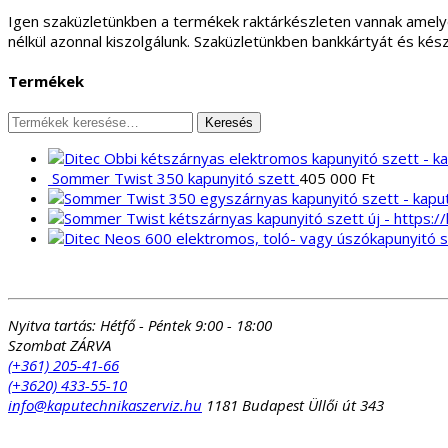
Igen szaküzletünkben a termékek raktárkészleten vannak amely
nélkül azonnal kiszolgálunk. Szaküzletünkben bankkártyát és kés
Termékek
Keresés
Keresés
a
következőre:
Sommer Twist 350 kapunyitó szett
405 000
Ft
Nyitva tartás:
Hétfő - Péntek 9:00 - 18:00
Szombat ZÁRVA
(+361) 205-41-66
(+3620) 433-55-10
info@kaputechnikaszerviz.hu
1181 Budapest Üllői út 343