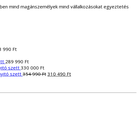
letben mind magánszemélyek mind vállalkozásokat egyeztetés
3 990
Ft
tt
289 990
Ft
itó szett
330 000
Ft
Original
Current
yitó szett
354 990
Ft
310 490
Ft
price
price
was:
is:
354
310
990 Ft.
490 Ft.