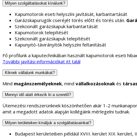
Milyen szolgáltatásokat kínálunk?
Kapumotorok eseti helyszíni javítását, karbantartását
Garázskapurugók cseréjét törés előtt és törés után.
Gará
Szekcionált garázskapuk karbantartását
Kapumotorok telepítését
Szekcionált garázskapuk telepítését
Kapunyitó-távirányítók helyszíni feltanítását
Fő profilunk a kaputechnikában használt kapumotorok eseti hibae
További javítási információkat itt talál
Kiknek vállalunk munkákat?
Mind
magánszemélyeknek
, mind
vállalkozásoknak
és
társa
Mennyi idő alatt érkezik ki a szerelő?
Ütemezési rendszerünknek köszönhetően akár 1-2 munkanapon b
amit a megadott adatok alapján kollégáink mérlegelni tudnak.
Milyen területeken kínáljuk a szolgáltatásainkat?
Budapest kerületeiben példáúl XVIII. kerület XIX. kerület, II.