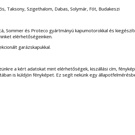
ós, Taksony, Szigethalom, Dabas, Solymár, Fót, Budakeszi
incá, Sommer és Proteco gyártmányú kapumotorokkal és kiegészítő
minket elérhetőségeinken.
kcionált garázskapukkal.
ünkre a kért adatokat mint elérhetőségek, kiszállási cím, fénykép
apotában is küldjön fényképet. Ez segít nekünk egy állapotfelmérés