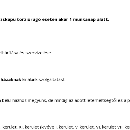
zskapu torziórugó esetén akár 1 munkanap alatt.
lhárítása és szervizelése.
sházaknak
kínálunk szolgáltatást.
elül házhoz megyünk, de mindig az adott leterheltségtől és a 
 kerület, XI. kerület (kivéve I. kerület, V. kerület, VI. kerület VII