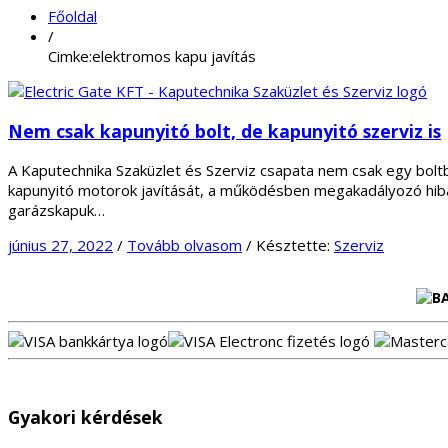
Főoldal
/
Cimke:elektromos kapu javítás
Nem csak kapunyitó bolt, de kapunyitó szerviz is
A Kaputechnika Szaküzlet és Szerviz csapata nem csak egy boltbó
kapunyitó motorok javítását, a működésben megakadályozó hibát 
garázskapuk…
június 27, 2022
/
Tovább olvasom
/
Késztette:
Szerviz
Gyakori kérdések