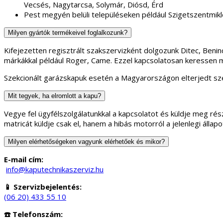
Vecsés, Nagytarcsa, Solymár, Diósd, Érd
Pest megyén belüli településeken például Szigetszentmikl
Milyen gyártók termékeivel foglalkozunk?
Kifejezetten regisztrált szakszervizként dolgozunk Ditec, Ben
márkákkal például Roger, Came. Ezzel kapcsolatosan keressen 
Szekcionált garázskapuk esetén a Magyarországon elterjedt sze
Mit tegyek, ha elromlott a kapu?
Vegye fel ügyfélszolgálatunkkal a kapcsolatot és küldje meg rész
matricát küldje csak el, hanem a hibás motorról a jelenlegi áll
Milyen elérhetőségeken vagyunk elérhetőek és mikor?
E-mail cím:
info@kaputechnikaszerviz.hu
📱 Szervizbejelentés:
(06 20) 433 55 10
☎️ Telefonszám: