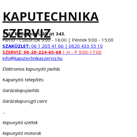
KAPUTECHNIKA
SZERVIZ
1181 Budapest Üllői út 343.
Hétfő - Csütörtök 9:00 - 18:00 | Péntek 9:00 - 15:00
SZAKÜZLET:
06 1 205 41 66 | 0620 433 55 10
SZERVIZ:
06-20-224-65-68
| H - P 9:00-17:00
info@kaputechnikaszerviz.hu
Elektromos kapunyitó javítás
Kapunyitó telepítés
Garázskapujavítás
Garázskapurugó csere
...
Kapunyitó szettek
Kapunyitó motorok