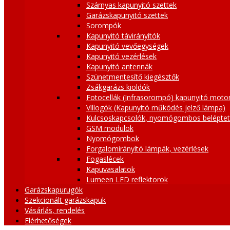
Szárnyas kapunyitó szettek
Garázskapunyitó szettek
Sorompók
Kapunyitó távirányítók
Kapunyitó vevőegységek
Kapunyitó vezérlések
Kapunyitó antennák
Szünetmentesítő kiegésztők
Zsákgarázs kioldók
Fotocellák (Infrasorompó) kapunyitó moto
Villogók (Kapunyitó működés jelző lámpa)
Kulcsoskapcsolók, nyomógombos belépte
GSM modulok
Nyomógombok
Forgalomirányító lámpák, vezérlések
Fogaslécek
Kapuvasalatok
Lumeen LED reflektorok
Garázskapurugók
Szekcionált garázskapuk
Vásárlás, rendelés
Elérhetőségek