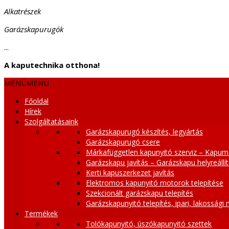
Alkatrészek
Garázskapurugók
...
A kaputechnika otthona!
MENÜ
MENÜ
Főoldal
Hírek
Szolgáltatásaink
Garázskapurugó készítés, legyártás
Garázskapurugó csere
Márkafüggetlen kapunyitó szerviz – Kapum
Garázskapu javítás – Garázskapu helyreállí
Kerti kapuszerkezet javítás
Elektromos kapunyitó motorok telepítése
Szekcionált garázskapu telepítés
Garázskapunyitó telepítés, ipari, lakossági
Termékek
Tolókapunyitó, úszókapunyitó szettek