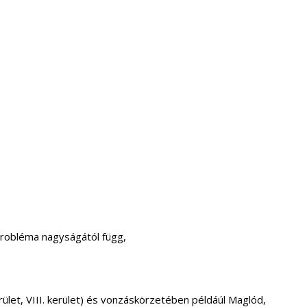
probléma nagyságától függ,
. kerület, VIII. kerület) és vonzáskörzetében példáúl Maglód,