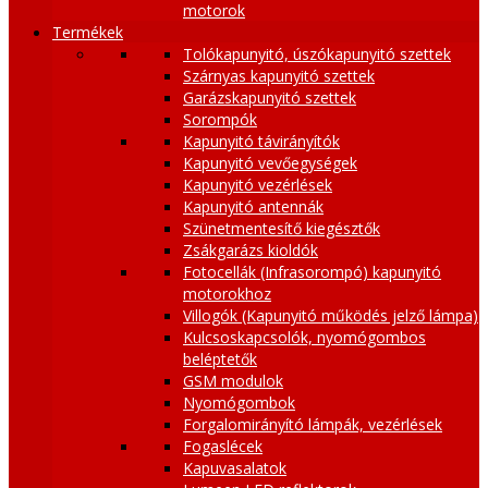
motorok
Termékek
Tolókapunyitó, úszókapunyitó szettek
Szárnyas kapunyitó szettek
Garázskapunyitó szettek
Sorompók
Kapunyitó távirányítók
Kapunyitó vevőegységek
Kapunyitó vezérlések
Kapunyitó antennák
Szünetmentesítő kiegésztők
Zsákgarázs kioldók
Fotocellák (Infrasorompó) kapunyitó
motorokhoz
Villogók (Kapunyitó működés jelző lámpa)
Kulcsoskapcsolók, nyomógombos
beléptetők
GSM modulok
Nyomógombok
Forgalomirányító lámpák, vezérlések
Fogaslécek
Kapuvasalatok