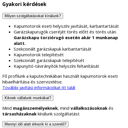
Gyakori kérdések
Milyen szolgáltatásokat kínálunk?
Kapumotorok eseti helyszíni javítását, karbantartását
Garázskapurugók cseréjét törés előtt és törés után.
Garázskapu torziórugó esetén akár 1 munkanap
alatt.
Szekcionált garázskapuk karbantartását
Kapumotorok telepítését
Szekcionált garázskapuk telepítését
Kapunyitó-távirányítók helyszíni feltanítását
Fő profilunk a kaputechnikában használt kapumotorok eseti
hibaelhárítása és szervizelése.
További javítási információkat itt talál
Kiknek vállalunk munkákat?
Mind
magánszemélyeknek
, mind
vállalkozásoknak
és
társasházaknak
kínálunk szolgáltatást.
Mennyi idő alatt érkezik ki a szerelő?