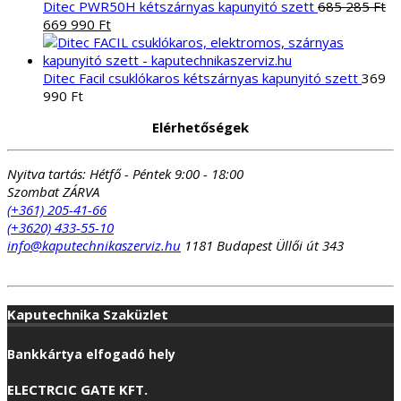
was:
is:
Ditec PWR50H kétszárnyas kapunyitó szett
685 285
Ft
Original
413
Current
334
669 990
Ft
price
885 Ft.
price
985 Ft.
was:
is:
685
669
Ditec Facil csuklókaros kétszárnyas kapunyitó szett
369
285 Ft.
990 Ft.
990
Ft
Elérhetőségek
Nyitva tartás:
Hétfő - Péntek 9:00 - 18:00
Szombat ZÁRVA
(+361) 205-41-66
(+3620) 433-55-10
info@kaputechnikaszerviz.hu
1181 Budapest Üllői út 343
Kaputechnika Szaküzlet
Bankkártya elfogadó hely
ELECTRCIC GATE KFT.