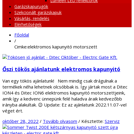
Lumeen LED reflektorok
Garázskapurugók
Szekcionált garázskapuk
Vásárlás, rendelés
Elérhetőségek
Főoldal
/
Cimke:elektromos kapunyitó motorszett
Őszi tökös ajánlatunk elektromos kapunyitó
Van egy tökös ajánlatunk! Nem mindig csak drágulnak a
termékek néha lehetnek olcsóbbak is. Így jártak most a Ditec
ION4 és Ditec ION6 elektromos kapunyitó motorszettjeink,
amik így a kedvenc ünnepünk felé haladva áraik kedvezőbb
irányba alakultak. 😉 Update: Ez az ajánlatunk 2022.11.07-vel
véget ért.
október 28, 2022
/
Tovább olvasom
/
Késztette:
Szerviz