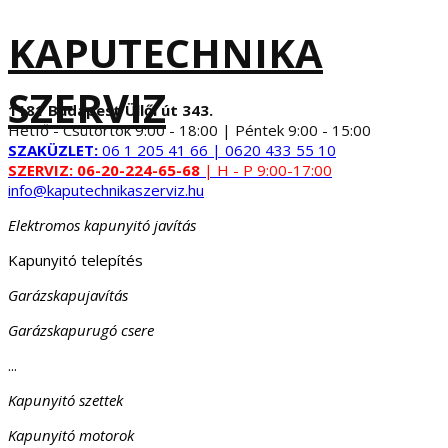
KAPUTECHNIKA
SZERVIZ
1181 Budapest Üllői út 343.
Hétfő - Csütörtök 9:00 - 18:00 | Péntek 9:00 - 15:00
SZAKÜZLET:
06 1 205 41 66 | 0620 433 55 10
SZERVIZ:
06-20-224-65-68
| H - P 9:00-17:00
info@kaputechnikaszerviz.hu
Elektromos kapunyitó javítás
Kapunyitó telepítés
Garázskapujavítás
Garázskapurugó csere
...
Kapunyitó szettek
Kapunyitó motorok