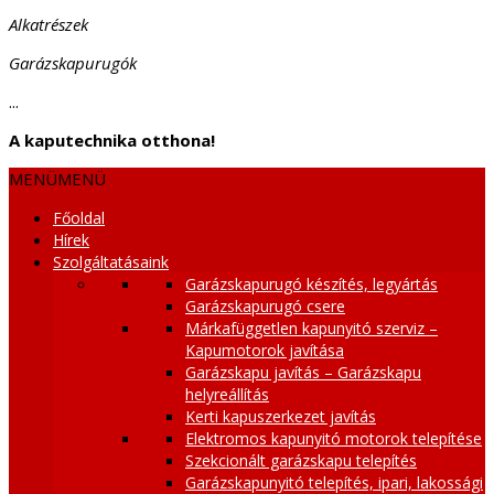
Alkatrészek
Garázskapurugók
...
A kaputechnika otthona!
MENÜ
MENÜ
Főoldal
Hírek
Szolgáltatásaink
Garázskapurugó készítés, legyártás
Garázskapurugó csere
Márkafüggetlen kapunyitó szerviz –
Kapumotorok javítása
Garázskapu javítás – Garázskapu
helyreállítás
Kerti kapuszerkezet javítás
Elektromos kapunyitó motorok telepítése
Szekcionált garázskapu telepítés
Garázskapunyitó telepítés, ipari, lakossági