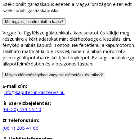
Szekcionált garázskapuk esetén a Magyarországon elterjedt
szekcionált garázskapukkal.
Mit tegyek, ha elromlott a kapu?
Vegye fel ügyfélszolgálatunkkal a kapcsolatot és küldje meg
részünkre a kért adatokat mint elérhetőségek, kiszállási cím,
fénykép a hibás kapuról. Fontos! Ne feltétlenül a kapumotoron
található matricát küldje csak el, hanem a hibás motorról a
jelenlegi állapotában is küldjön fényképet. Ez segít nekünk egy
állapotfelmérésben és a beazonosításban.
Milyen elérhetőségeken vagyunk elérhetőek és mikor?
E-mail cím:
info@kaputechnikaszerviz.hu
📱 Szervizbejelentés:
(06 20) 433 55 10
☎️ Telefonszám:
(06 1) 205 41 66
📱 Mobiltelefonszám: