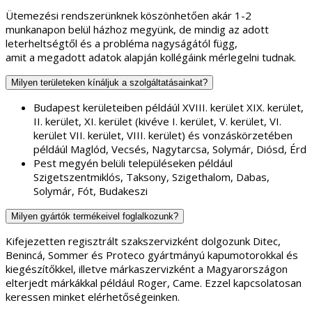
Ütemezési rendszerünknek köszönhetően akár 1-2
munkanapon belül házhoz megyünk, de mindig az adott
leterheltségtől és a probléma nagyságától függ,
amit a megadott adatok alapján kollégáink mérlegelni tudnak.
Milyen területeken kínáljuk a szolgáltatásainkat?
Budapest kerületeiben példáúl XVIII. kerület XIX. kerület,
II. kerület, XI. kerület (kivéve I. kerület, V. kerület, VI.
kerület VII. kerület, VIII. kerület) és vonzáskörzetében
példáúl Maglód, Vecsés, Nagytarcsa, Solymár, Diósd, Érd
Pest megyén belüli településeken például
Szigetszentmiklós, Taksony, Szigethalom, Dabas,
Solymár, Fót, Budakeszi
Milyen gyártók termékeivel foglalkozunk?
Kifejezetten regisztrált szakszervizként dolgozunk Ditec,
Benincá, Sommer és Proteco gyártmányú kapumotorokkal és
kiegészítőkkel, illetve márkaszervizként a Magyarországon
elterjedt márkákkal például Roger, Came. Ezzel kapcsolatosan
keressen minket elérhetőségeinken.