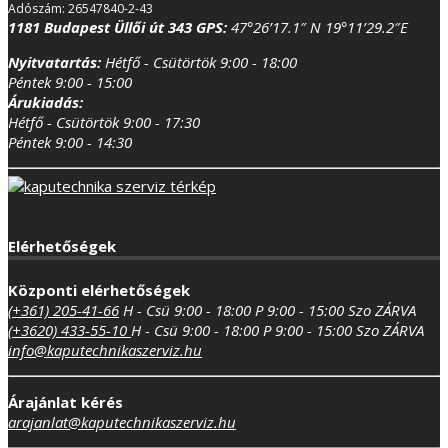
Adószám: 26547840-2-43
1181 Budapest Üllői út 343
GPS:
47°26’17.1″ N 19°11’29.2″E
Nyitvatartás:
Hétfő - Csütörtök 9:00 - 18:00
Péntek 9:00 - 15:00
Árukiadás:
Hétfő - Csütörtök 9:00 - 17:30
Péntek 9:00 - 14:30
Elérhetőségek
Központi elérhetőségek
(+361) 205-41-66
H - Csü 9:00 - 18:00
P 9:00 - 15:00
Szo ZÁRVA
(+3620) 433-55-10
H - Csü 9:00 - 18:00
P 9:00 - 15:00
Szo ZÁRVA
info@kaputechnikaszerviz.hu
Árajánlat kérés
arajanlat@kaputechnikaszerviz.hu