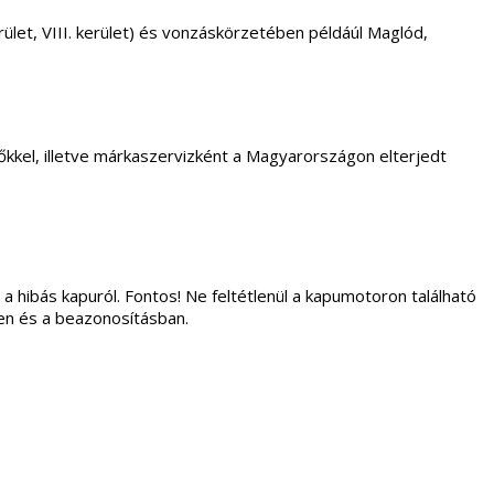
. kerület, VIII. kerület) és vonzáskörzetében példáúl Maglód,
kkel, illetve márkaszervizként a Magyarországon elterjedt
 a hibás kapuról. Fontos! Ne feltétlenül a kapumotoron található
ben és a beazonosításban.