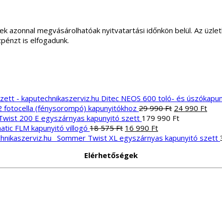
ek azonnal megvásárolhatóak nyitvatartási időnkön belül. Az üz
zpénzt is elfogadunk.
Ditec NEOS 600 toló- és úszókapun
Original
Curr
2 fotocella (fénysorompó) kapunyitókhoz
29 990
Ft
24 990
Ft
price
pric
wist 200 E egyszárnyas kapunyitó szett
179 990
Ft
Original
Current
was:
is:
atic FLM kapunyitó villogó
18 575
Ft
16 990
Ft
price
price
29
24
Sommer Twist XL egyszárnyas kapunyitó szett
was:
is:
990 Ft.
990 
Elérhetőségek
18
16
575 Ft.
990 Ft.