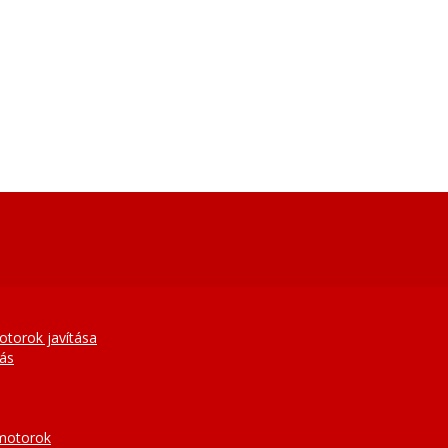
otorok javítása
tás
 motorok