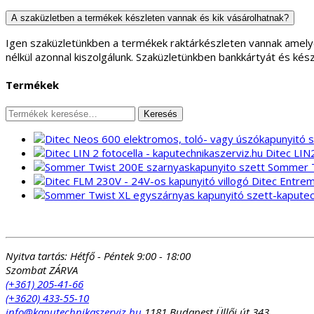
A szaküzletben a termékek készleten vannak és kik vásárolhatnak?
Igen szaküzletünkben a termékek raktárkészleten vannak amely
nélkül azonnal kiszolgálunk. Szaküzletünkben bankkártyát és kés
Termékek
Keresés
Keresés
a
következőre:
Ditec LIN
Sommer T
Ditec Entrem
Nyitva tartás:
Hétfő - Péntek 9:00 - 18:00
Szombat ZÁRVA
(+361) 205-41-66
(+3620) 433-55-10
info@kaputechnikaszerviz.hu
1181 Budapest Üllői út 343