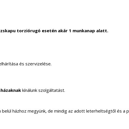
zskapu torziórugó esetén akár 1 munkanap alatt.
lhárítása és szervizelése.
sházaknak
kínálunk szolgáltatást.
elül házhoz megyünk, de mindig az adott leterheltségtől és a 