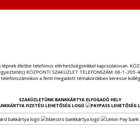
ások lépnek életbe telefonos elérhetőségeinkkel kapcsolatosan
pont egyeztetés) KÖZPONTI SZAKÜZLET TELEFONSZÁM: 06-1-205-41
t telefonszámokon a fenti megadott témakörökben keresse kollégá
SZAKÜZLETÜNK BANKKÁRTYA ELFOGADÓ HELY