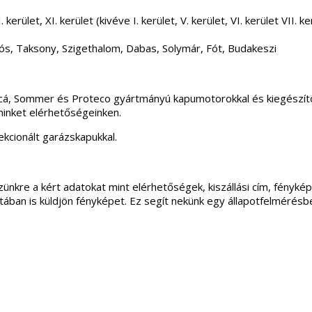
 kerület, XI. kerület (kivéve I. kerület, V. kerület, VI. kerület VII
ós, Taksony, Szigethalom, Dabas, Solymár, Fót, Budakeszi
incá, Sommer és Proteco gyártmányú kapumotorokkal és kiegészítő
minket elérhetőségeinken.
kcionált garázskapukkal.
ünkre a kért adatokat mint elérhetőségek, kiszállási cím, fénykép
apotában is küldjön fényképet. Ez segít nekünk egy állapotfelmérés