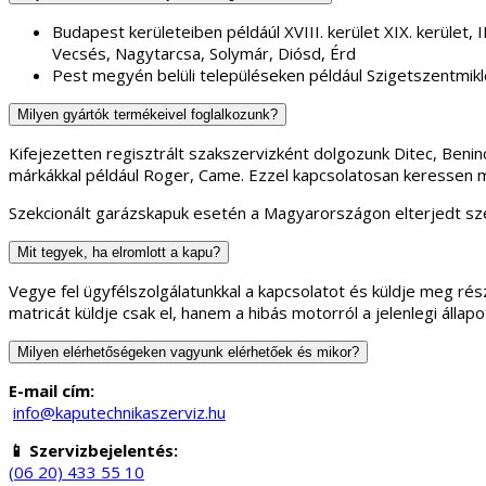
Budapest kerületeiben példáúl XVIII. kerület XIX. kerület, II.
Vecsés, Nagytarcsa, Solymár, Diósd, Érd
Pest megyén belüli településeken például Szigetszentmikl
Milyen gyártók termékeivel foglalkozunk?
Kifejezetten regisztrált szakszervizként dolgozunk Ditec, Ben
márkákkal például Roger, Came. Ezzel kapcsolatosan keressen 
Szekcionált garázskapuk esetén a Magyarországon elterjedt sze
Mit tegyek, ha elromlott a kapu?
Vegye fel ügyfélszolgálatunkkal a kapcsolatot és küldje meg rész
matricát küldje csak el, hanem a hibás motorról a jelenlegi áll
Milyen elérhetőségeken vagyunk elérhetőek és mikor?
E-mail cím:
info@kaputechnikaszerviz.hu
📱 Szervizbejelentés:
(06 20) 433 55 10