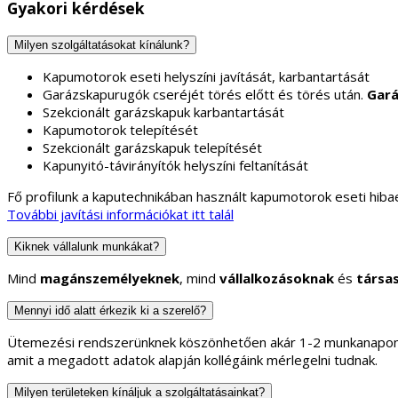
Gyakori kérdések
Milyen szolgáltatásokat kínálunk?
Kapumotorok eseti helyszíni javítását, karbantartását
Garázskapurugók cseréjét törés előtt és törés után.
Gará
Szekcionált garázskapuk karbantartását
Kapumotorok telepítését
Szekcionált garázskapuk telepítését
Kapunyitó-távirányítók helyszíni feltanítását
Fő profilunk a kaputechnikában használt kapumotorok eseti hibae
További javítási információkat itt talál
Kiknek vállalunk munkákat?
Mind
magánszemélyeknek
, mind
vállalkozásoknak
és
társa
Mennyi idő alatt érkezik ki a szerelő?
Ütemezési rendszerünknek köszönhetően akár 1-2 munkanapon b
amit a megadott adatok alapján kollégáink mérlegelni tudnak.
Milyen területeken kínáljuk a szolgáltatásainkat?