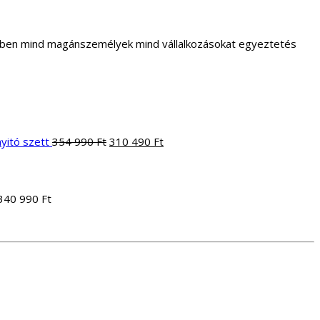
letben mind magánszemélyek mind vállalkozásokat egyeztetés
Original
Current
yitó szett
354 990
Ft
310 490
Ft
ent
price
price
e
was:
is:
354
310
990 Ft.
490 Ft.
340 990
Ft
Ft.