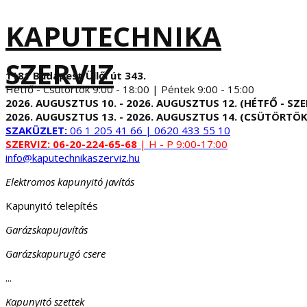
KAPUTECHNIKA
SZERVIZ
1181 Budapest Üllői út 343.
Hétfő - Csütörtök 9:00 - 18:00 | Péntek 9:00 - 15:00
2026. AUGUSZTUS 10. - 2026. AUGUSZTUS 12. (HÉTFŐ - SZE
2026. AUGUSZTUS 13. - 2026. AUGUSZTUS 14. (CSÜTÖRTÖK
SZAKÜZLET:
06 1 205 41 66 | 0620 433 55 10
SZERVIZ:
06-20-224-65-68
| H - P 9:00-17:00
info@kaputechnikaszerviz.hu
Elektromos kapunyitó javítás
Kapunyitó telepítés
Garázskapujavítás
Garázskapurugó csere
...
Kapunyitó szettek