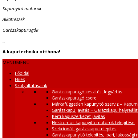
Kapunyitó motorok
Alkatrészek
Garázskapurugók
...
A kaputechnika otthona!
MENÜ
MENÜ
Főoldal
Hírek
Szolgáltatásaink
Garázskapurugó készítés, legyártás
Garázskapurugó csere
Márkafüggetlen kapunyitó szerviz – Kapum
Garázskapu javítás – Garázskapu helyreállí
Kerti kapuszerkezet javítás
Elektromos kapunyitó motorok telepítése
Szekcionált garázskapu telepítés
Garázskapunyitó telepítés, ipari, lakossági