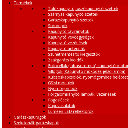
Termékek
Tolókapunyitó, úszókapunyitó szettek
Szárnyas kapunyitó szettek
Garázskapunyitó szettek
Sorompók
Kapunyitó távirányítók
Kapunyitó vevőegységek
Kapunyitó vezérlések
Kapunyitó antennák
Szünetmentesítő kiegésztők
Zsákgarázs kioldók
Fotocellák (Infrasorompó) kapunyitó moto
Villogók (Kapunyitó működés jelző lámpa)
Kulcsoskapcsolók, nyomógombos belépte
GSM modulok
Nyomógombok
Forgalomirányító lámpák, vezérlések
Fogaslécek
Kapuvasalatok
Lumeen LED reflektorok
Garázskapurugók
Szekcionált garázskapuk