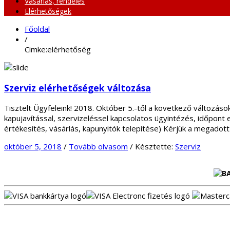
Vásárlás, rendelés
Elérhetőségek
Főoldal
/
Cimke:elérhetőség
Szerviz elérhetőségek változása
Tisztelt Ügyfeleink! 2018. Október 5.-től a következő változ
kapujavítással, szervizeléssel kapcsolatos ügyintézés, idő
értékesítés, vásárlás, kapunyitók telepítése) Kérjük a megadot
október 5, 2018
/
Tovább olvasom
/
Késztette:
Szerviz