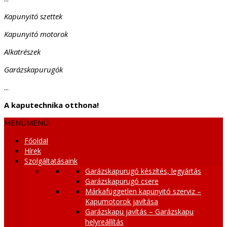
Kapunyitó szettek
Kapunyitó motorok
Alkatrészek
Garázskapurugók
...
A kaputechnika otthona!
MENÜ
MENÜ
Főoldal
Hírek
Szolgáltatásaink
Garázskapurugó készítés, legyártás
Garázskapurugó csere
Márkafüggetlen kapunyitó szerviz –
Kapumotorok javítása
Garázskapu javítás – Garázskapu
helyreállítás