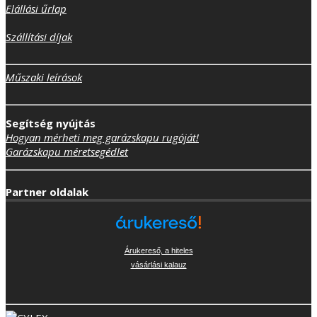
Elállási űrlap
Szállítási díjak
Műszaki leírások
Segítség nyújtás
Hogyan mérheti meg garázskapu rugóját!
Garázskapu méretsegédlet
Partner oldalak
Árukereső, a hiteles
vásárlási kalauz