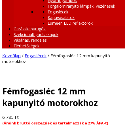
Nyomógombok
Forgalomirányító lámpák, vezérlések
Fogaslécek
Kapuvasalatok
Lumeen LED reflektorok
Garázskapurugók
Szekcionált garázskapuk
Vásárlás, rendelés
Elérhetőségek
Kezdőlap
/
Fogaslécek
/ Fémfogasléc 12 mm kapunyitó
motorokhoz
Fémfogasléc 12 mm
kapunyitó motorokhoz
6 785
Ft
(Áraink bruttó összegűek és tartalmazzák a 27% ÁFA-t)