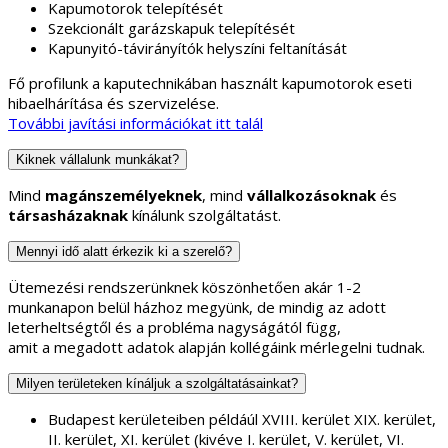
Kapumotorok telepítését
Szekcionált garázskapuk telepítését
Kapunyitó-távirányítók helyszíni feltanítását
Fő profilunk a kaputechnikában használt kapumotorok eseti
hibaelhárítása és szervizelése.
További javítási információkat itt talál
Kiknek vállalunk munkákat?
Mind
magánszemélyeknek
, mind
vállalkozásoknak
és
társasházaknak
kínálunk szolgáltatást.
Mennyi idő alatt érkezik ki a szerelő?
Ütemezési rendszerünknek köszönhetően akár 1-2
munkanapon belül házhoz megyünk, de mindig az adott
leterheltségtől és a probléma nagyságától függ,
amit a megadott adatok alapján kollégáink mérlegelni tudnak.
Milyen területeken kínáljuk a szolgáltatásainkat?
Budapest kerületeiben példáúl XVIII. kerület XIX. kerület,
II. kerület, XI. kerület (kivéve I. kerület, V. kerület, VI.