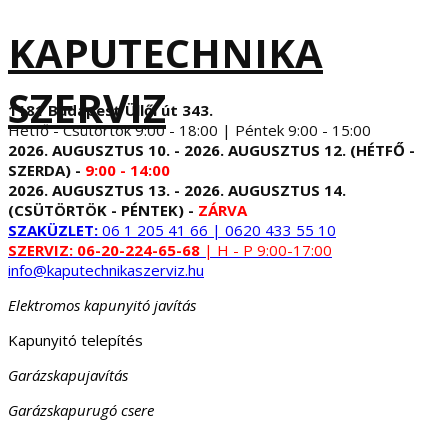
KAPUTECHNIKA
SZERVIZ
1181 Budapest Üllői út 343.
Hétfő - Csütörtök 9:00 - 18:00 | Péntek 9:00 - 15:00
2026. AUGUSZTUS 10. - 2026. AUGUSZTUS 12. (HÉTFŐ -
SZERDA) -
9:00 - 14:00
2026. AUGUSZTUS 13. - 2026. AUGUSZTUS 14.
(CSÜTÖRTÖK - PÉNTEK) -
ZÁRVA
SZAKÜZLET:
06 1 205 41 66 | 0620 433 55 10
SZERVIZ:
06-20-224-65-68
| H - P 9:00-17:00
info@kaputechnikaszerviz.hu
Elektromos kapunyitó javítás
Kapunyitó telepítés
Garázskapujavítás
Garázskapurugó csere
...