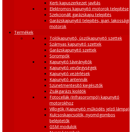
Kerti kapuszerkezet javítás
Elektromos kapunyitó motorok telepítése
Szekcionált garázskapu telepítés
Garázskapunyitó telepítés, ipari, lakossági
motorok
Termékek
Tolókapunyitó, úszókapunyitó szettek
Szárnyas kapunyitó szettek
Garázskapunyitó szettek
Sorompók
Kapunyitó távirányítók
Kapunyitó vevőegységek
Kapunyitó vezérlések
Kapunyitó antennák
Szünetmentesítő kiegésztők
Zsákgarázs kioldók
Fotocellák (Infrasorompó) kapunyitó
motorokhoz
Villogók (Kapunyitó működés jelző lámpa)
Kulcsoskapcsolók, nyomógombos
beléptetők
GSM modulok