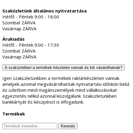
Szaküzletünk általános nyitvatartása
Hétfő - Péntek 9:00 - 18:00
Szombat ZÁRVA
Vasárnap ZÁRVA
Árukiadás
Hétfő - Péntek 9:00 - 17:30
Szombat ZÁRVA
Vasárnap ZÁRVA
A szaküzletben a termékek készleten vannak és kik vásárolhatnak?
Igen szaküzletünkben a termékek raktárkészleten vannak
amelyek azonnal megvásárolhatóak nyitvatartási időnkön belül.
Az üzletben mind magánszemélyek mind vállalkozásokat
egyeztetés nélkül azonnal kiszolgálunk. Szaküzletünkben
bankkártyát és készpénzt is elfogadunk.
Termékek
Keresés
Keresés
a