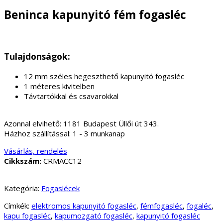
Beninca kapunyitó fém fogasléc
Tulajdonságok:
12 mm széles hegeszthető kapunyitó fogasléc
1 méteres kivitelben
Távtartókkal és csavarokkal
Azonnal elvihető:
1181 Budapest Üllői út 343.
Házhoz szállítással:
1 - 3 munkanap
Vásárlás, rendelés
Cikkszám:
CRMACC12
Kategória:
Fogaslécek
Címkék:
elektromos kapunyitó fogasléc
,
fémfogasléc
,
fogaléc
,
kapu fogasléc
,
kapumozgató fogasléc
,
kapunyitó fogasléc