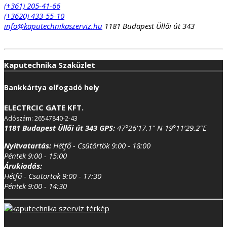
(+361) 205-41-66
(+3620) 433-55-10
info@kaputechnikaszerviz.hu
1181 Budapest Üllői út 343
Kaputechnika Szaküzlet
Bankkártya elfogadó hely
ELECTRCIC GATE KFT.
Adószám: 26547840-2-43
1181 Budapest Üllői út 343
GPS:
47°26’17.1″ N 19°11’29.2″E
Nyitvatartás:
Hétfő - Csütörtök 9:00 - 18:00
Péntek 9:00 - 15:00
Árukiadás:
Hétfő - Csütörtök 9:00 - 17:30
Péntek 9:00 - 14:30