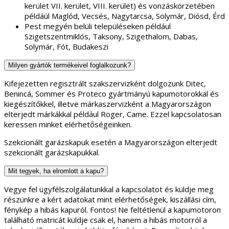
kerület VII. kerület, VIII. kerület) és vonzáskörzetében
példáúl Maglód, Vecsés, Nagytarcsa, Solymár, Diósd, Érd
Pest megyén belüli településeken például
Szigetszentmiklós, Taksony, Szigethalom, Dabas,
Solymár, Fót, Budakeszi
Milyen gyártók termékeivel foglalkozunk?
Kifejezetten regisztrált szakszervizként dolgozunk Ditec,
Benincá, Sommer és Proteco gyártmányú kapumotorokkal és
kiegészítőkkel, illetve márkaszervizként a Magyarországon
elterjedt márkákkal például Roger, Came. Ezzel kapcsolatosan
keressen minket elérhetőségeinken.
Szekcionált garázskapuk esetén a Magyarországon elterjedt
szekcionált garázskapukkal.
Mit tegyek, ha elromlott a kapu?
Vegye fel ügyfélszolgálatunkkal a kapcsolatot és küldje meg
részünkre a kért adatokat mint elérhetőségek, kiszállási cím,
fénykép a hibás kapuról. Fontos! Ne feltétlenül a kapumotoron
található matricát küldje csak el, hanem a hibás motorról a