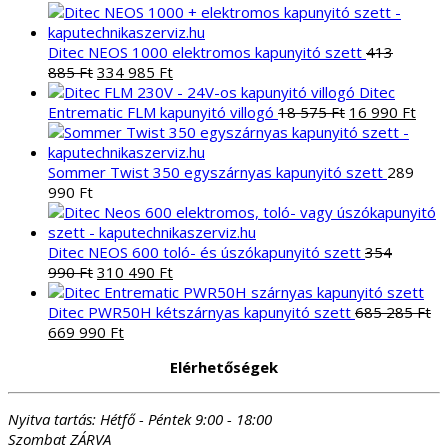
következőre:
Ditec NEOS 1000 elektromos kapunyitó szett
413
Original
Current
885
Ft
334 985
Ft
price
price
Ditec
was:
is:
Original
Curr
Entrematic FLM kapunyitó villogó
18 575
Ft
16 990
Ft
413
334
price
pric
885 Ft.
985 Ft.
was:
is:
18
16
Sommer Twist 350 egyszárnyas kapunyitó szett
289
575 Ft.
990 
990
Ft
Ditec NEOS 600 toló- és úszókapunyitó szett
354
Original
Current
990
Ft
310 490
Ft
price
price
was:
is:
Ditec PWR50H kétszárnyas kapunyitó szett
685 285
Ft
Original
354
Current
310
669 990
Ft
price
990 Ft.
price
490 Ft.
Elérhetőségek
was:
is:
685
669
285 Ft.
990 Ft.
Nyitva tartás:
Hétfő - Péntek 9:00 - 18:00
Szombat ZÁRVA