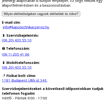
jelenlegi állapotában is küldjön fényképet. Ez segít nekünk egy
állapotfelmérésben és a beazonosításban.
Milyen elérhetőségeken vagyunk elérhetőek és mikor?
E-mail cím:
info@kaputechnikaszerviz.hu
📱 Szervizbejelentés:
(06 20) 433 55 10
☎️ Telefonszám:
(06 1) 205 41 66
📱 Mobiltelefonszám:
(06 20) 433 55 10
📍
Fizikai bolt címe:
1181 Budapest Üllői út 343.
Szervizbejelentéseket a következő időpontokban tudjuk
telefonon fogadni
Hétfő - Péntek 9:00 - 17:00