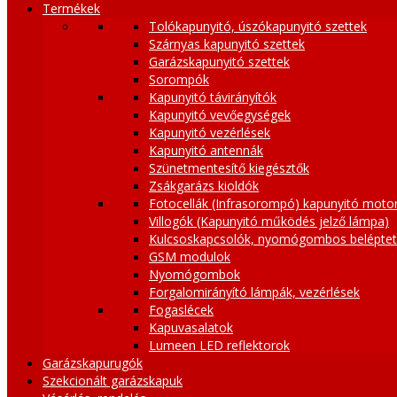
Termékek
Tolókapunyitó, úszókapunyitó szettek
Szárnyas kapunyitó szettek
Garázskapunyitó szettek
Sorompók
Kapunyitó távirányítók
Kapunyitó vevőegységek
Kapunyitó vezérlések
Kapunyitó antennák
Szünetmentesítő kiegésztők
Zsákgarázs kioldók
Fotocellák (Infrasorompó) kapunyitó moto
Villogók (Kapunyitó működés jelző lámpa)
Kulcsoskapcsolók, nyomógombos belépte
GSM modulok
Nyomógombok
Forgalomirányító lámpák, vezérlések
Fogaslécek
Kapuvasalatok
Lumeen LED reflektorok
Garázskapurugók
Szekcionált garázskapuk