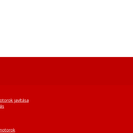
otorok javítása
tás
 motorok