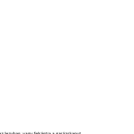
 lezuhan, vagy felrántja a garázskaput.