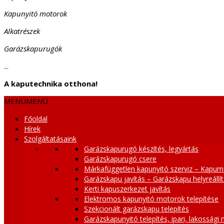
Kapunyitó motorok
Alkatrészek
Garázskapurugók
...
A kaputechnika otthona!
MENÜ
MENÜ
Főoldal
Hírek
Szolgáltatásaink
Garázskapurugó készítés, legyártás
Garázskapurugó csere
Márkafüggetlen kapunyitó szerviz – Kapum
Garázskapu javítás – Garázskapu helyreállí
Kerti kapuszerkezet javítás
Elektromos kapunyitó motorok telepítése
Szekcionált garázskapu telepítés
Garázskapunyitó telepítés, ipari, lakossági