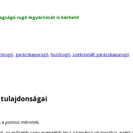
agságú rugó legyártását is kérheti!
zórugó
,
garázskapurugó
,
huzórugó
,
szekcionált garázskapurugó
 tulajdonságai
k a pontos méretek.
, az erősebb vagy gyengébb lesz a kapuhoz viszonyítva, ezért az