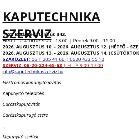
KAPUTECHNIKA
SZERVIZ
1181 Budapest Üllői út 343.
Hétfő - Csütörtök 9:00 - 18:00 | Péntek 9:00 - 15:00
2026. AUGUSZTUS 10. - 2026. AUGUSZTUS 12. (HÉTFŐ - SZE
2026. AUGUSZTUS 13. - 2026. AUGUSZTUS 14. (CSÜTÖRTÖK
SZAKÜZLET:
06 1 205 41 66 | 0620 433 55 10
SZERVIZ:
06-20-224-65-68
| H - P 9:00-17:00
info@kaputechnikaszerviz.hu
Elektromos kapunyitó javítás
Kapunyitó telepítés
Garázskapujavítás
Garázskapurugó csere
...
Kapunyitó szettek