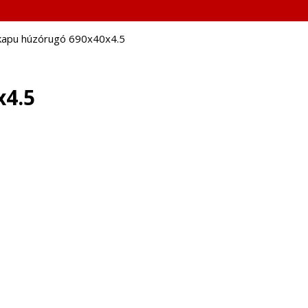
kapu húzórugó 690x40x4.5
x4.5