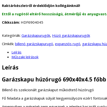
Raktárkészletről érdeklődjön kollégáinknál!
Ettől a rugótól eltérő hosszúságú, átmérőjű és anyagvast
Cikkszám:
HDF6904045
Kategóriák:
Garázskapurugók
,
Húzó garázskapurugók
Címkék:
billenó garázskapurugó
,
expanziós rugó
,
garázskapu hú
Leírás
Műszaki leírások
Leírás
Garázskapu húzórugó 690x40x4.5 főbb
Billenő és szekcionált garázskaput működtető húzórugó
Fő feladata a garázskapuk súlyát kiegyensúlyozni ezért fontosa
Amennyiben a méretek nem egyeznek a jelenleg használt rugóval