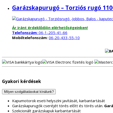
Garázskapurugó – Torziós rugó 110
Ár iránt érdeklődjön elérhetőségeinken!
Telefonszám:
06-1-205-41-66
Mobiltelefonszám:
06-20-433-55-10
Gyakori kérdések
Milyen szolgáltatásokat kínálunk?
Kapumotorok eseti helyszíni javítását, karbantartását
Garázskapurugók cseréjét törés előtt és törés után.
Gará
Szekcionált garázskapuk karbantartását