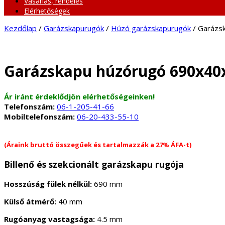
Vásárlás, rendelés
Elérhetőségek
Kezdőlap
/
Garázskapurugók
/
Húzó garázskapurugók
/ Garázs
Garázskapu húzórugó 690x40
Ár iránt érdeklődjön elérhetőségeinken!
Telefonszám:
06-1-205-41-66
Mobiltelefonszám:
06-20-433-55-10
(Áraink bruttó összegűek és tartalmazzák a 27% ÁFA-t)
Billenő és szekcionált garázskapu rugója
Hosszúság fülek nélkül:
690 mm
Külső átmérő:
40 mm
Rugóanyag vastagsága:
4.5 mm