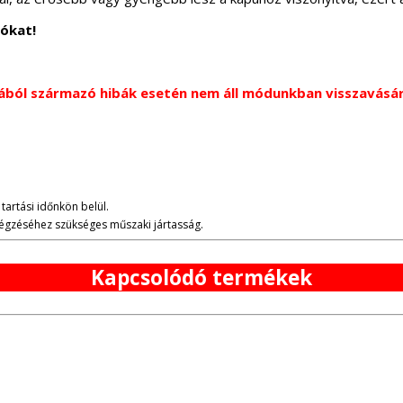
gókat!
ából származó hibák esetén nem áll módunkban visszavásáro
tartási időnkön belül.
lvégzéséhez szükséges műszaki jártasság.
Kapcsolódó termékek