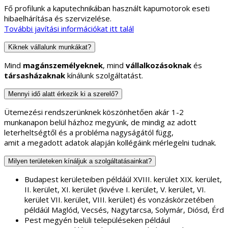
Fő profilunk a kaputechnikában használt kapumotorok eseti
hibaelhárítása és szervizelése.
További javítási információkat itt talál
Kiknek vállalunk munkákat?
Mind
magánszemélyeknek
, mind
vállalkozásoknak
és
társasházaknak
kínálunk szolgáltatást.
Mennyi idő alatt érkezik ki a szerelő?
Ütemezési rendszerünknek köszönhetően akár 1-2
munkanapon belül házhoz megyünk, de mindig az adott
leterheltségtől és a probléma nagyságától függ,
amit a megadott adatok alapján kollégáink mérlegelni tudnak.
Milyen területeken kínáljuk a szolgáltatásainkat?
Budapest kerületeiben példáúl XVIII. kerület XIX. kerület,
II. kerület, XI. kerület (kivéve I. kerület, V. kerület, VI.
kerület VII. kerület, VIII. kerület) és vonzáskörzetében
példáúl Maglód, Vecsés, Nagytarcsa, Solymár, Diósd, Érd
Pest megyén belüli településeken például