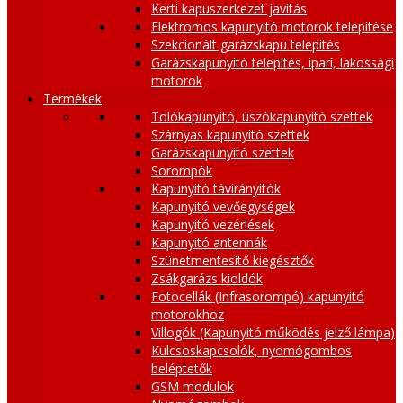
Kerti kapuszerkezet javítás
Elektromos kapunyitó motorok telepítése
Szekcionált garázskapu telepítés
Garázskapunyitó telepítés, ipari, lakossági
motorok
Termékek
Tolókapunyitó, úszókapunyitó szettek
Szárnyas kapunyitó szettek
Garázskapunyitó szettek
Sorompók
Kapunyitó távirányítók
Kapunyitó vevőegységek
Kapunyitó vezérlések
Kapunyitó antennák
Szünetmentesítő kiegésztők
Zsákgarázs kioldók
Fotocellák (Infrasorompó) kapunyitó
motorokhoz
Villogók (Kapunyitó működés jelző lámpa)
Kulcsoskapcsolók, nyomógombos
beléptetők
GSM modulok