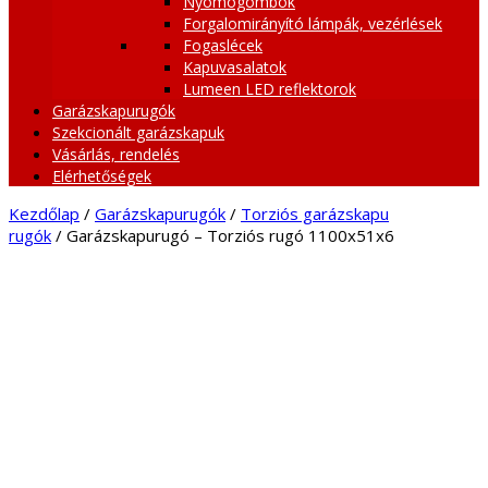
Nyomógombok
Forgalomirányító lámpák, vezérlések
Fogaslécek
Kapuvasalatok
Lumeen LED reflektorok
Garázskapurugók
Szekcionált garázskapuk
Vásárlás, rendelés
Elérhetőségek
Kezdőlap
/
Garázskapurugók
/
Torziós garázskapu
rugók
/ Garázskapurugó – Torziós rugó 1100x51x6