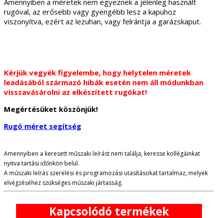
Amennyiben a méretek nem egyeznek a jelenleg használt
rugóval, az erősebb vagy gyengébb lesz a kapuhoz
viszonyítva, ezért az lezuhan, vagy felrántja a garázskaput.
Kérjük vegyék figyelembe, hogy helytelen méretek
leadásából származó hibák esetén nem áll módunkban
visszavásárolni az elkészített rugókat!
Megértésüket köszönjük!
Rugó méret segítség
Amennyiben a keresett műszaki leírást nem találja, keresse kollégáinkat
nyitva tartási időnkön belül.
A műszaki leírás szerelési és programozási utasításokat tartalmaz, melyek
elvégzéséhez szükséges műszaki jártasság.
Kapcsolódó termékek