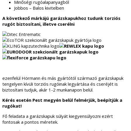
Minőségi rugóalapanyagból
Jobbos – Balos kivitelben
A következő márkájú garázskapukhoz tudunk torziós
rugót biztosítani, illetve cserélni
ezenfelül Hörmann és más gyártótól származó garázskapuk
tengelyen kívüli torziós rugóinak legyártása és cseréjét is
biztosítani tudjuk, akár 1-2 munkanapon belül.
Kérés esetén Pest megyén belül felmérjük, beépítjük a
rugókat!
Fő feladata a garázskapuk súlyát kiegyensúlyozni ezért
fontosak a pontos méretek.