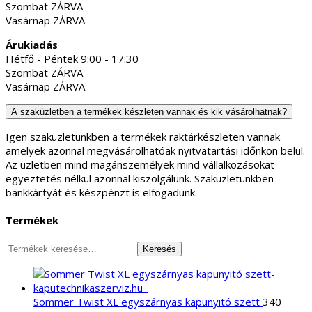
Szombat ZÁRVA
Vasárnap ZÁRVA
Árukiadás
Hétfő - Péntek 9:00 - 17:30
Szombat ZÁRVA
Vasárnap ZÁRVA
A szaküzletben a termékek készleten vannak és kik vásárolhatnak?
Igen szaküzletünkben a termékek raktárkészleten vannak
amelyek azonnal megvásárolhatóak nyitvatartási időnkön belül.
Az üzletben mind magánszemélyek mind vállalkozásokat
egyeztetés nélkül azonnal kiszolgálunk. Szaküzletünkben
bankkártyát és készpénzt is elfogadunk.
Termékek
Keresés
Keresés
a
következőre:
Sommer Twist XL egyszárnyas kapunyitó szett
340