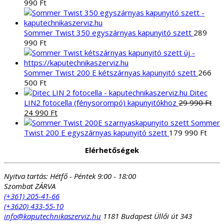
990
Ft
Sommer Twist 350 egyszárnyas kapunyitó szett
289
990
Ft
Sommer Twist 200 E kétszárnyas kapunyitó szett
266
500
Ft
Ditec
LIN2 fotocella (fénysorompó) kapunyitókhoz
29 990
Ft
Original
Current
24 990
Ft
price
price
Sommer
was:
is:
Twist 200 E egyszárnyas kapunyitó szett
179 990
Ft
29
24
Elérhetőségek
990 Ft.
990 Ft.
Nyitva tartás:
Hétfő - Péntek 9:00 - 18:00
Szombat ZÁRVA
(+361) 205-41-66
(+3620) 433-55-10
info@kaputechnikaszerviz.hu
1181 Budapest Üllői út 343