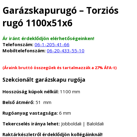
Garázskapurugó – Torziós
rugó 1100x51x6
Ár iránt érdeklődjön elérhetőségeinken!
Telefonszám:
06-1-205-41-66
Mobiltelefonszám:
06-20-433-55-10
(Áraink bruttó összegűek és tartalmazzák a 27% ÁFA-t)
Szekcionált garázskapu rugója
Hosszúság kúpok nélkül:
1100 mm
Belső átmérő:
51 mm
Rugóanyag vastagsága:
6 mm
Tekercselés iránya lehet:
Jobboldali | Baloldali
Raktárkészletről érdeklődjön kollégáinknál!