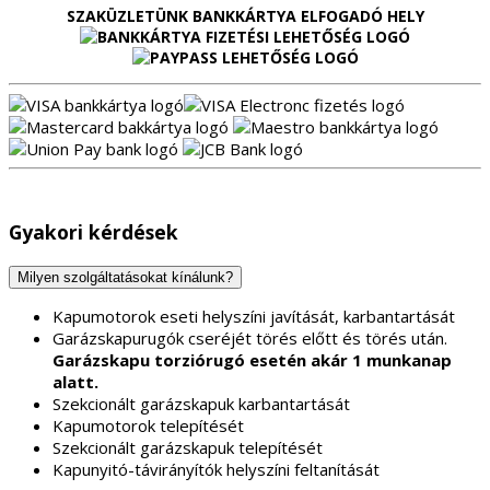
SZAKÜZLETÜNK BANKKÁRTYA ELFOGADÓ HELY
Gyakori kérdések
Milyen szolgáltatásokat kínálunk?
Kapumotorok eseti helyszíni javítását, karbantartását
Garázskapurugók cseréjét törés előtt és törés után.
Garázskapu torziórugó esetén akár 1 munkanap
alatt.
Szekcionált garázskapuk karbantartását
Kapumotorok telepítését
Szekcionált garázskapuk telepítését
Kapunyitó-távirányítók helyszíni feltanítását