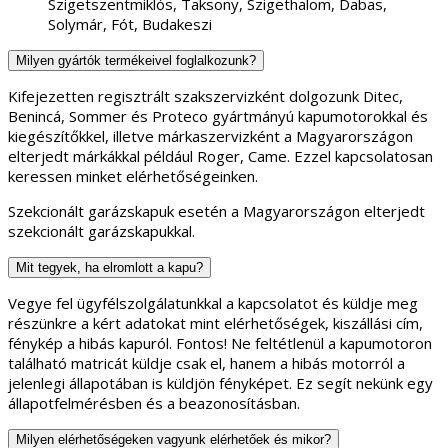
Szigetszentmiklós, Taksony, Szigethalom, Dabas,
Solymár, Fót, Budakeszi
Milyen gyártók termékeivel foglalkozunk?
Kifejezetten regisztrált szakszervizként dolgozunk Ditec,
Benincá, Sommer és Proteco gyártmányú kapumotorokkal és
kiegészítőkkel, illetve márkaszervizként a Magyarországon
elterjedt márkákkal például Roger, Came. Ezzel kapcsolatosan
keressen minket elérhetőségeinken.
Szekcionált garázskapuk esetén a Magyarországon elterjedt
szekcionált garázskapukkal.
Mit tegyek, ha elromlott a kapu?
Vegye fel ügyfélszolgálatunkkal a kapcsolatot és küldje meg
részünkre a kért adatokat mint elérhetőségek, kiszállási cím,
fénykép a hibás kapuról. Fontos! Ne feltétlenül a kapumotoron
található matricát küldje csak el, hanem a hibás motorról a
jelenlegi állapotában is küldjön fényképet. Ez segít nekünk egy
állapotfelmérésben és a beazonosításban.
Milyen elérhetőségeken vagyunk elérhetőek és mikor?