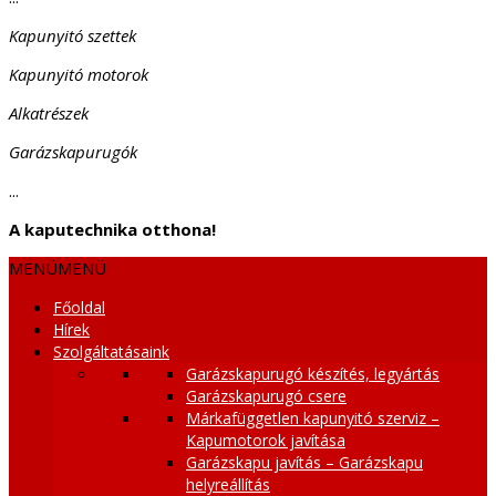
Kapunyitó szettek
Kapunyitó motorok
Alkatrészek
Garázskapurugók
...
A kaputechnika otthona!
MENÜ
MENÜ
Főoldal
Hírek
Szolgáltatásaink
Garázskapurugó készítés, legyártás
Garázskapurugó csere
Márkafüggetlen kapunyitó szerviz –
Kapumotorok javítása
Garázskapu javítás – Garázskapu
helyreállítás