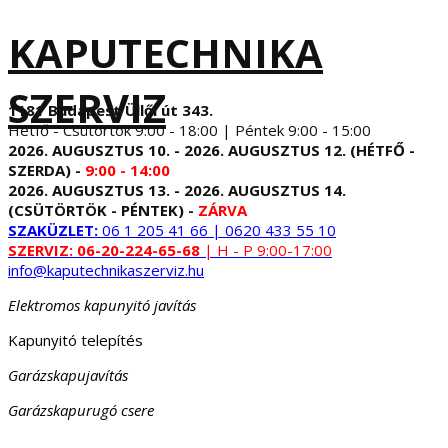
KAPUTECHNIKA
SZERVIZ
1181 Budapest Üllői út 343.
Hétfő - Csütörtök 9:00 - 18:00 | Péntek 9:00 - 15:00
2026. AUGUSZTUS 10. - 2026. AUGUSZTUS 12. (HÉTFŐ -
SZERDA) -
9:00 - 14:00
2026. AUGUSZTUS 13. - 2026. AUGUSZTUS 14.
(CSÜTÖRTÖK - PÉNTEK) -
ZÁRVA
SZAKÜZLET:
06 1 205 41 66 | 0620 433 55 10
SZERVIZ:
06-20-224-65-68
| H - P 9:00-17:00
info@kaputechnikaszerviz.hu
Elektromos kapunyitó javítás
Kapunyitó telepítés
Garázskapujavítás
Garázskapurugó csere
...