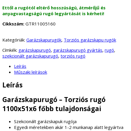
Ettől a rugótól eltérő hosszúságú, átmérőjű és
anyagvastagságú rugó legyártását is kérheti!
Cikkszám:
GTR11005160
Kategóriák:
Garázskapurugók
,
Torziós garázskapu rugók
Címkék:
garázskapurugó
,
garázskapurugó gyártás
,
rugó
,
szekcionált garázskapurugó
,
torziós rugó
Leírás
Műszaki leírások
Leírás
Garázskapurugó – Torziós rugó
1100x51x6 főbb tulajdonságai
Szekcionált garázskapuk rugója
Egyedi méretekben akár 1-2 munkanap alatt legyártva