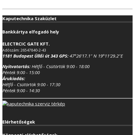
Kaputechnika Szaküzlet
Bankkártya elfogadó hely
ELECTRCIC GATE KFT.
Adószám: 26547840-2-43
1181 Budapest Üllői út 343
GPS:
47°26’17.1″ N 19°11’29.2″E
Nyitvatartás:
Hétfő - Csütörtök 9:00 - 18:00
Péntek 9:00 - 15:00
Árukiadás:
Hétfő - Csütörtök 9:00 - 17:30
Péntek 9:00 - 14:30
Elérhetőségek
Központi elérhetőségek