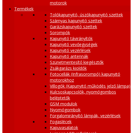
motorok
Termékek
Tolókapunyitó, úszókapunyitó szettek
Szárnyas kapunyitó szettek
Garázskapunyitó szettek
Sorompók
Kapunyitó távirányítók
Kapunyitó vevőegységek
Kapunyitó vezérlések
Kapunyitó antennák
Szünetmentesítő kiegésztők
Zsákgarázs kioldók
Fotocellák (Infrasorompó) kapunyitó
motorokhoz
Villogók (Kapunyitó működés jelző lámpa)
Kulcsoskapcsolók, nyomógombos
beléptetők
GSM modulok
Nyomógombok
Forgalomirányító lámpák, vezérlések
Fogaslécek
Kapuvasalatok