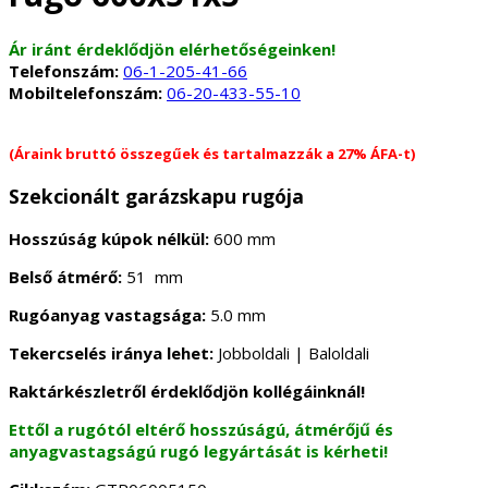
Ár iránt érdeklődjön elérhetőségeinken!
Telefonszám:
06-1-205-41-66
Mobiltelefonszám:
06-20-433-55-10
(Áraink bruttó összegűek és tartalmazzák a 27% ÁFA-t)
Szekcionált garázskapu rugója
Hosszúság kúpok nélkül:
600 mm
Belső átmérő:
51 mm
Rugóanyag vastagsága:
5.0 mm
Tekercselés iránya lehet:
Jobboldali | Baloldali
Raktárkészletről érdeklődjön kollégáinknál!
Ettől a rugótól eltérő hosszúságú, átmérőjű és
anyagvastagságú rugó legyártását is kérheti!