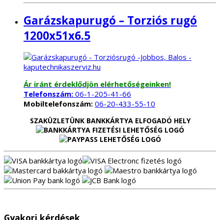
Garázskapurugó – Torziós rugó
1200x51x6.5
Ár iránt érdeklődjön elérhetőségeinken!
Telefonszám:
06-1-205-41-66
Mobiltelefonszám:
06-20-433-55-10
SZAKÜZLETÜNK BANKKÁRTYA ELFOGADÓ HELY
Gyakori kérdések