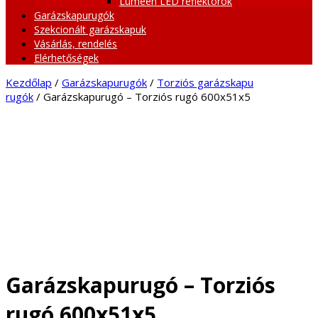
Lumeen LED reflektorok
Garázskapurugók
Szekcionált garázskapuk
Vásárlás, rendelés
Elérhetőségek
Kezdőlap
/
Garázskapurugók
/
Torziós garázskapu
rugók
/ Garázskapurugó – Torziós rugó 600x51x5
Garázskapurugó – Torziós
rugó 600x51x5