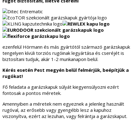
rugót biztosítani, illetve cserélni
ezenfelül Hörmann és más gyártótól származó garázskapuk
tengelyen kívüli torziós rugóinak legyártása és cseréjét is
biztosítani tudjuk, akár 1-2 munkanapon belül.
Kérés esetén Pest megyén belül felmérjük, beépítjük a
rugókat!
Fő feladata a garázskapuk súlyát kiegyensúlyozni ezért
fontosak a pontos méretek.
Amennyiben a méretek nem egyeznek a jelenleg használt
rugóval, az erősebb vagy gyengébb lesz a kapuhoz
viszonyítva, ezért az lezuhan, vagy felrántja a garázskaput.