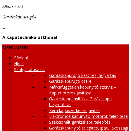
Alkatrészek
Garázskapurugók
...
A kaputechnika otthona!
MENÜ
MENÜ
Főoldal
Hírek
Szolgáltatásaink
Garázskapurugó készítés, legyártás
Garázskapurugó csere
Márkafüggetlen kapunyitó szerviz –
Kapumotorok javítása
Garázskapu javítás – Garázskapu
helyreállítás
Kerti kapuszerkezet javítás
Elektromos kapunyitó motorok telepítése
Szekcionált garázskapu telepítés
Garázskapunyitó telepítés, ipari, lakossági