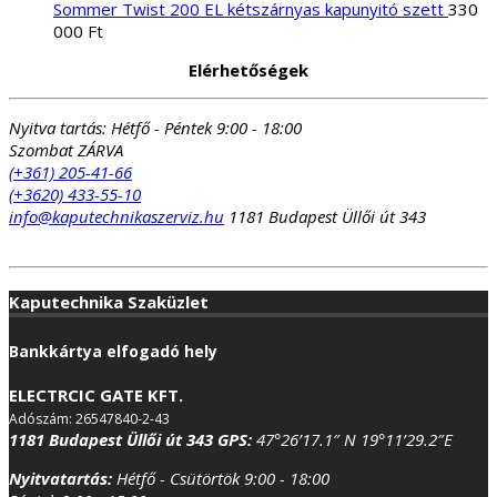
Sommer Twist 200 EL kétszárnyas kapunyitó szett
330
000
Ft
Elérhetőségek
Nyitva tartás:
Hétfő - Péntek 9:00 - 18:00
Szombat ZÁRVA
(+361) 205-41-66
(+3620) 433-55-10
info@kaputechnikaszerviz.hu
1181 Budapest Üllői út 343
Kaputechnika Szaküzlet
Bankkártya elfogadó hely
ELECTRCIC GATE KFT.
Adószám: 26547840-2-43
1181 Budapest Üllői út 343
GPS:
47°26’17.1″ N 19°11’29.2″E
Nyitvatartás:
Hétfő - Csütörtök 9:00 - 18:00