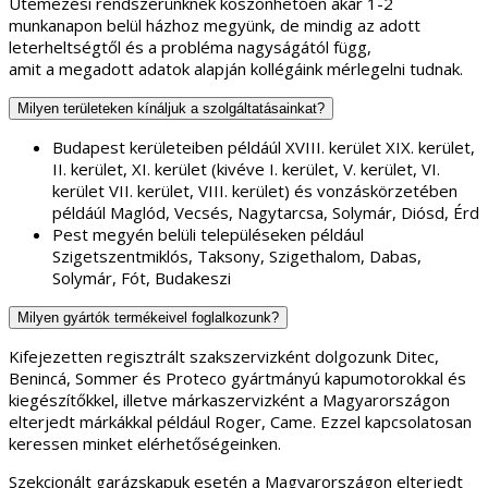
Ütemezési rendszerünknek köszönhetően akár 1-2
munkanapon belül házhoz megyünk, de mindig az adott
leterheltségtől és a probléma nagyságától függ,
amit a megadott adatok alapján kollégáink mérlegelni tudnak.
Milyen területeken kínáljuk a szolgáltatásainkat?
Budapest kerületeiben példáúl XVIII. kerület XIX. kerület,
II. kerület, XI. kerület (kivéve I. kerület, V. kerület, VI.
kerület VII. kerület, VIII. kerület) és vonzáskörzetében
példáúl Maglód, Vecsés, Nagytarcsa, Solymár, Diósd, Érd
Pest megyén belüli településeken például
Szigetszentmiklós, Taksony, Szigethalom, Dabas,
Solymár, Fót, Budakeszi
Milyen gyártók termékeivel foglalkozunk?
Kifejezetten regisztrált szakszervizként dolgozunk Ditec,
Benincá, Sommer és Proteco gyártmányú kapumotorokkal és
kiegészítőkkel, illetve márkaszervizként a Magyarországon
elterjedt márkákkal például Roger, Came. Ezzel kapcsolatosan
keressen minket elérhetőségeinken.
Szekcionált garázskapuk esetén a Magyarországon elterjedt