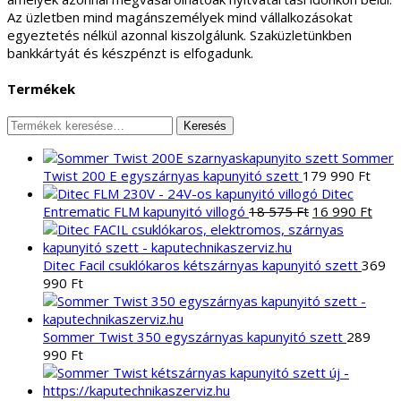
Az üzletben mind magánszemélyek mind vállalkozásokat
egyeztetés nélkül azonnal kiszolgálunk. Szaküzletünkben
bankkártyát és készpénzt is elfogadunk.
Termékek
Keresés
Keresés
a
Sommer
következőre:
Twist 200 E egyszárnyas kapunyitó szett
179 990
Ft
Ditec
Original
Curr
Entrematic FLM kapunyitó villogó
18 575
Ft
16 990
Ft
price
pric
was:
is:
18
16
Ditec Facil csuklókaros kétszárnyas kapunyitó szett
369
575 Ft.
990 
990
Ft
Sommer Twist 350 egyszárnyas kapunyitó szett
289
990
Ft