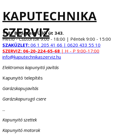
KAPUTECHNIKA
SZERVIZ
1181 Budapest Üllői út 343.
Hétfő - Csütörtök 9:00 - 18:00 | Péntek 9:00 - 15:00
SZAKÜZLET:
06 1 205 41 66 | 0620 433 55 10
SZERVIZ:
06-20-224-65-68
| H - P 9:00-17:00
info@kaputechnikaszerviz.hu
Elektromos kapunyitó javítás
Kapunyitó telepítés
Garázskapujavítás
Garázskapurugó csere
...
Kapunyitó szettek
Kapunyitó motorok