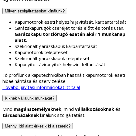
Milyen szolgáltatásokat kínálunk?
Kapumotorok eseti helyszíni javítását, karbantartását
Garázskapurugók cseréjét törés előtt és törés után.
Garázskapu torziórugó esetén akár 1 munkanap
alatt.
Szekcionált garázskapuk karbantartását
Kapumotorok telepítését
Szekcionált garázskapuk telepítését
Kapunyitó-távirányítók helyszíni feltanítását
Fő profilunk a kaputechnikában használt kapumotorok eseti
hibaelhárítása és szervizelése.
További javítási információkat itt talál
Kiknek vállalunk munkákat?
Mind
magánszemélyeknek
, mind
vállalkozásoknak
és
társasházaknak
kínálunk szolgáltatást.
Mennyi idő alatt érkezik ki a szerelő?