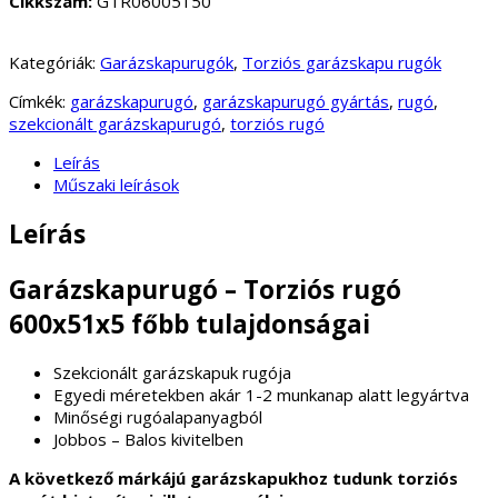
Cikkszám:
GTR06005150
Kategóriák:
Garázskapurugók
,
Torziós garázskapu rugók
Címkék:
garázskapurugó
,
garázskapurugó gyártás
,
rugó
,
szekcionált garázskapurugó
,
torziós rugó
Leírás
Műszaki leírások
Leírás
Garázskapurugó – Torziós rugó
600x51x5 főbb tulajdonságai
Szekcionált garázskapuk rugója
Egyedi méretekben akár 1-2 munkanap alatt legyártva
Minőségi rugóalapanyagból
Jobbos – Balos kivitelben
A következő márkájú garázskapukhoz tudunk torziós