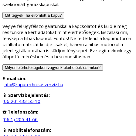
szekcionált garázskapukkal.
Mit tegyek, ha elromlott a kapu?
Vegye fel ügyfélszolgálatunkkal a kapcsolatot és küldje meg
részünkre a kért adatokat mint elérhetőségek, kiszállási cím,
fénykép a hibás kapuról. Fontos! Ne feltétlenül a kapumotoron
található matricát küldje csak el, hanem a hibás motorról a
jelenlegi állapotában is küldjön fényképet. Ez segít nekünk egy
állapotfelmérésben és a beazonosításban.
Milyen elérhetőségeken vagyunk elérhetőek és mikor?
E-mail cím:
info@kaputechnikaszerviz.hu
📱 Szervizbejelentés:
(06 20) 433 55 10
☎️ Telefonszám:
(06 1) 205 41 66
📱 Mobiltelefonszám:
(06 20) 433 55 10