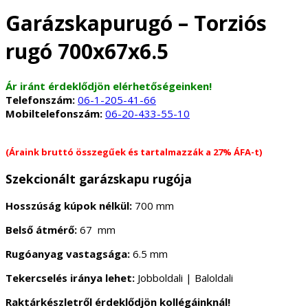
Garázskapurugó – Torziós
rugó 700x67x6.5
Ár iránt érdeklődjön elérhetőségeinken!
Telefonszám:
06-1-205-41-66
Mobiltelefonszám:
06-20-433-55-10
(Áraink bruttó összegűek és tartalmazzák a 27% ÁFA-t)
Szekcionált garázskapu rugója
Hosszúság kúpok nélkül:
700 mm
Belső átmérő:
67 mm
Rugóanyag vastagsága:
6.5 mm
Tekercselés iránya lehet:
Jobboldali | Baloldali
Raktárkészletről érdeklődjön kollégáinknál!