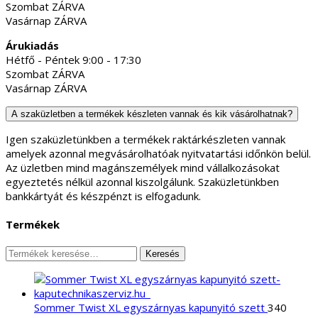
Szombat ZÁRVA
Vasárnap ZÁRVA
Árukiadás
Hétfő - Péntek 9:00 - 17:30
Szombat ZÁRVA
Vasárnap ZÁRVA
A szaküzletben a termékek készleten vannak és kik vásárolhatnak?
Igen szaküzletünkben a termékek raktárkészleten vannak
amelyek azonnal megvásárolhatóak nyitvatartási időnkön belül.
Az üzletben mind magánszemélyek mind vállalkozásokat
egyeztetés nélkül azonnal kiszolgálunk. Szaküzletünkben
bankkártyát és készpénzt is elfogadunk.
Termékek
Keresés
Keresés
a
következőre:
Sommer Twist XL egyszárnyas kapunyitó szett
340