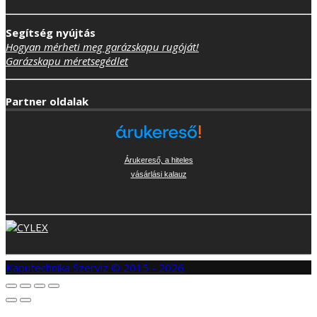
Segítség nyújtás
Hogyan mérheti meg garázskapu rugóját!
Garázskapu méretsegédlet
Partner oldalak
Árukereső, a hiteles
vásárlási kalauz
Kaputechnika Szerviz © 2015 - 2026