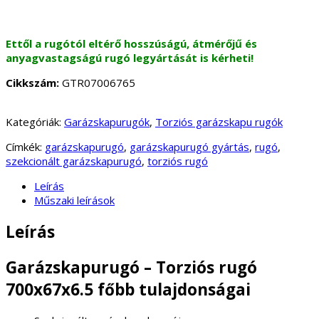
Ettől a rugótól eltérő hosszúságú, átmérőjű és
anyagvastagságú rugó legyártását is kérheti!
Cikkszám:
GTR07006765
Kategóriák:
Garázskapurugók
,
Torziós garázskapu rugók
Címkék:
garázskapurugó
,
garázskapurugó gyártás
,
rugó
,
szekcionált garázskapurugó
,
torziós rugó
Leírás
Műszaki leírások
Leírás
Garázskapurugó – Torziós rugó
700x67x6.5 főbb tulajdonságai