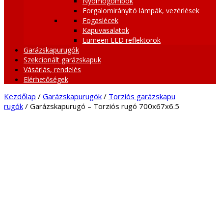
Nyomógombok
Forgalomirányító lámpák, vezérlések
Fogaslécek
Kapuvasalatok
Lumeen LED reflektorok
Garázskapurugók
Szekcionált garázskapuk
Vásárlás, rendelés
Elérhetőségek
Kezdőlap
/
Garázskapurugók
/
Torziós garázskapu
rugók
/ Garázskapurugó – Torziós rugó 700x67x6.5