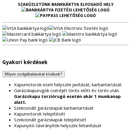
SZAKÜZLETÜNK BANKKÁRTYA ELFOGADÓ HELY
Gyakori kérdések
Milyen szolgáltatásokat kínálunk?
Kapumotorok eseti helyszíni javítását, karbantartását
Garázskapurugók cseréjét törés előtt és törés után.
Garázskapu torziórugó esetén akár 1 munkanap
alatt.
Szekcionált garázskapuk karbantartását
Kapumotorok telepítését
Szekcionált garázskapuk telepítését
Kapunyitó-távirányítók helyszíni feltanítását