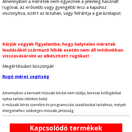
Amennyiben a méretek nem egyeznek a jelenleg használt
rugóval, az erősebb vagy gyengébb lesz a kapuhoz
viszonyítva, ezért az lezuhan, vagy felrántja a garázskaput.
Kérjük vegyék figyelembe, hogy helytelen méretek
leadásából származó hibák esetén nem áll módunkban
visszavásárolni az elkészített rugókat!
Megértésüket köszönjük!
Rugó méret segítség
Amennyiben a keresett műszaki leírást nem találja, keresse kollégáinkat
nyitva tartási időnkön belül.
A műszaki leírás szerelési és programozási utasításokat tartalmaz, melyek
elvégzéséhez szükséges műszaki jártasság.
Kapcsolódó termékek