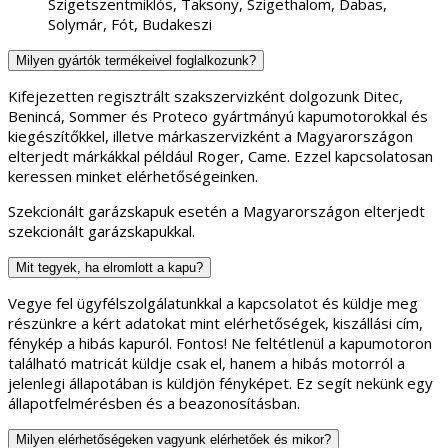
Szigetszentmiklós, Taksony, Szigethalom, Dabas,
Solymár, Fót, Budakeszi
Milyen gyártók termékeivel foglalkozunk?
Kifejezetten regisztrált szakszervizként dolgozunk Ditec,
Benincá, Sommer és Proteco gyártmányú kapumotorokkal és
kiegészítőkkel, illetve márkaszervizként a Magyarországon
elterjedt márkákkal például Roger, Came. Ezzel kapcsolatosan
keressen minket elérhetőségeinken.
Szekcionált garázskapuk esetén a Magyarországon elterjedt
szekcionált garázskapukkal.
Mit tegyek, ha elromlott a kapu?
Vegye fel ügyfélszolgálatunkkal a kapcsolatot és küldje meg
részünkre a kért adatokat mint elérhetőségek, kiszállási cím,
fénykép a hibás kapuról. Fontos! Ne feltétlenül a kapumotoron
található matricát küldje csak el, hanem a hibás motorról a
jelenlegi állapotában is küldjön fényképet. Ez segít nekünk egy
állapotfelmérésben és a beazonosításban.
Milyen elérhetőségeken vagyunk elérhetőek és mikor?