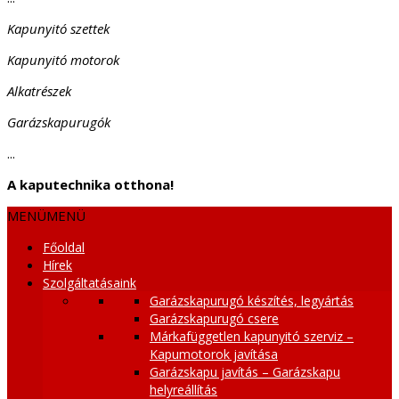
Kapunyitó szettek
Kapunyitó motorok
Alkatrészek
Garázskapurugók
...
A kaputechnika otthona!
MENÜ
MENÜ
Főoldal
Hírek
Szolgáltatásaink
Garázskapurugó készítés, legyártás
Garázskapurugó csere
Márkafüggetlen kapunyitó szerviz –
Kapumotorok javítása
Garázskapu javítás – Garázskapu
helyreállítás