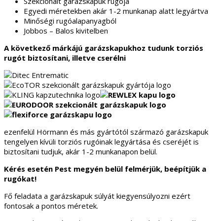
Szekcionált garázskapuk rugója
Egyedi méretekben akár 1-2 munkanap alatt legyártva
Minőségi rugóalapanyagból
Jobbos – Balos kivitelben
A következő márkájú garázskapukhoz tudunk torziós
rugót biztosítani, illetve cserélni
ezenfelül Hörmann és más gyártótól származó garázskapuk
tengelyen kívüli torziós rugóinak legyártása és cseréjét is
biztosítani tudjuk, akár 1-2 munkanapon belül.
Kérés esetén Pest megyén belül felmérjük, beépítjük a
rugókat!
Fő feladata a garázskapuk súlyát kiegyensúlyozni ezért
fontosak a pontos méretek.