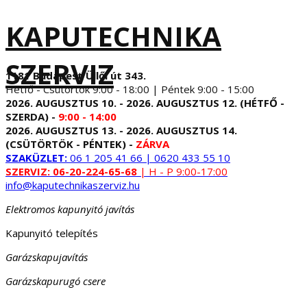
KAPUTECHNIKA
SZERVIZ
1181 Budapest Üllői út 343.
Hétfő - Csütörtök 9:00 - 18:00 | Péntek 9:00 - 15:00
2026. AUGUSZTUS 10. - 2026. AUGUSZTUS 12. (HÉTFŐ -
SZERDA) -
9:00 - 14:00
2026. AUGUSZTUS 13. - 2026. AUGUSZTUS 14.
(CSÜTÖRTÖK - PÉNTEK) -
ZÁRVA
SZAKÜZLET:
06 1 205 41 66 | 0620 433 55 10
SZERVIZ:
06-20-224-65-68
| H - P 9:00-17:00
info@kaputechnikaszerviz.hu
Elektromos kapunyitó javítás
Kapunyitó telepítés
Garázskapujavítás
Garázskapurugó csere
...