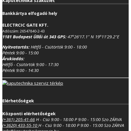
Kaputechnika Szaküzlet
Bankkártya elfogadó hely
ELECTRCIC GATE KFT.
Adószám: 26547840-2-43
1181 Budapest Üllői út 343
GPS:
47°26’17.1″ N 19°11’29.2″E
Nyitvatartás:
Hétfő - Csütörtök 9:00 - 18:00
Péntek 9:00 - 15:00
Árukiadás:
Hétfő - Csütörtök 9:00 - 17:30
Péntek 9:00 - 14:30
Elérhetőségek
Központi elérhetőségek
(+361) 205-41-66
H - Csü 9:00 - 18:00
P 9:00 - 15:00
Szo ZÁRVA
(+3620) 433-55-10
H - Csü 9:00 - 18:00
P 9:00 - 15:00
Szo ZÁRVA
info@kaputechnikaszerviz.hu