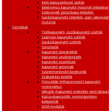
Kerti kapuszerkezet javítás
Elektromos kapunyitó motorok telepítése
Szekcionált garázskapu telepítés
Garázskapunyitó telepítés, ipari, lakossági
motorok
Termékek
Tolókapunyitó, úszókapunyitó szettek
Szárnyas kapunyitó szettek
Garázskapunyitó szettek
Sorompók
Kapunyitó távirányítók
Kapunyitó vevőegységek
Kapunyitó vezérlések
Kapunyitó antennák
Szünetmentesítő kiegésztők
Zsákgarázs kioldók
Fotocellák (Infrasorompó) kapunyitó
motorokhoz
Villogók (Kapunyitó működés jelző lámpa)
Kulcsoskapcsolók, nyomógombos
beléptetők
GSM modulok