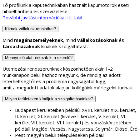
Fő profilunk a kaputechnikában használt kapumotorok eseti
hibaelhárítása és szervizelése.
További javítási információkat itt talál
Kiknek vállalunk munkákat?
Mind
magánszemélyeknek
, mind
vállalkozásoknak
és
társasházaknak
kínálunk szolgáltatást.
Mennyi idő alatt érkezik ki a szerelő?
Ütemezési rendszerünknek köszönhetően akár 1-2
munkanapon belül házhoz megyünk, de mindig az adott
leterheltségtől és a probléma nagyságától függ,
amit a megadott adatok alapján kollégáink mérlegelni tudnak.
Milyen területeken kínáljuk a szolgáltatásainkat?
Budapest kerületeiben példáúl XVIII. kerület XIX. kerület,
II. kerület, XI. kerület (kivéve I. kerület, V. kerület, VI.
kerület VII. kerület, VIII. kerület) és vonzáskörzetében
példáúl Maglód, Vecsés, Nagytarcsa, Solymár, Diósd, Érd
Pest megyén belüli településeken például