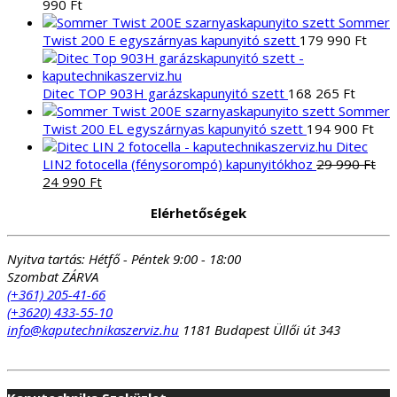
990
Ft
Sommer
Twist 200 E egyszárnyas kapunyitó szett
179 990
Ft
Ditec TOP 903H garázskapunyitó szett
168 265
Ft
Sommer
Twist 200 EL egyszárnyas kapunyitó szett
194 900
Ft
Ditec
LIN2 fotocella (fénysorompó) kapunyitókhoz
29 990
Ft
Original
Current
24 990
Ft
price
price
Elérhetőségek
was:
is:
29
24
990 Ft.
990 Ft.
Nyitva tartás:
Hétfő - Péntek 9:00 - 18:00
Szombat ZÁRVA
(+361) 205-41-66
(+3620) 433-55-10
info@kaputechnikaszerviz.hu
1181 Budapest Üllői út 343