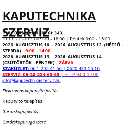
KAPUTECHNIKA
SZERVIZ
1181 Budapest Üllői út 343.
Hétfő - Csütörtök 9:00 - 18:00 | Péntek 9:00 - 15:00
2026. AUGUSZTUS 10. - 2026. AUGUSZTUS 12. (HÉTFŐ -
SZERDA) -
9:00 - 14:00
2026. AUGUSZTUS 13. - 2026. AUGUSZTUS 14.
(CSÜTÖRTÖK - PÉNTEK) -
ZÁRVA
SZAKÜZLET:
06 1 205 41 66 | 0620 433 55 10
SZERVIZ:
06-20-224-65-68
| H - P 9:00-17:00
info@kaputechnikaszerviz.hu
Elektromos kapunyitó javítás
Kapunyitó telepítés
Garázskapujavítás
Garázskapurugó csere
...