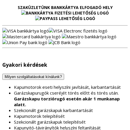
SZAKÜZLETÜNK BANKKÁRTYA ELFOGADÓ HELY
Gyakori kérdések
Milyen szolgáltatásokat kínálunk?
Kapumotorok eseti helyszíni javítását, karbantartását
Garázskapurugók cseréjét törés előtt és törés után.
Garázskapu torziórugó esetén akár 1 munkanap
alatt.
Szekcionált garázskapuk karbantartását
Kapumotorok telepítését
Szekcionált garázskapuk telepítését
Kapunyitó-távirányítók helyszíni feltanítását