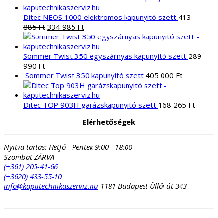
Ditec NEOS 1000 elektromos kapunyitó szett
413
Original
Current
885
Ft
334 985
Ft
price
price
was:
is:
413
334
Sommer Twist 350 egyszárnyas kapunyitó szett
289
885 Ft.
985 Ft.
990
Ft
Sommer Twist 350 kapunyitó szett
405 000
Ft
Ditec TOP 903H garázskapunyitó szett
168 265
Ft
Elérhetőségek
Nyitva tartás:
Hétfő - Péntek 9:00 - 18:00
Szombat ZÁRVA
(+361) 205-41-66
(+3620) 433-55-10
info@kaputechnikaszerviz.hu
1181 Budapest Üllői út 343