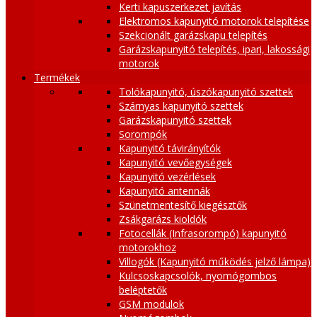
Kerti kapuszerkezet javítás
Elektromos kapunyitó motorok telepítése
Szekcionált garázskapu telepítés
Garázskapunyitó telepítés, ipari, lakossági
motorok
Termékek
Tolókapunyitó, úszókapunyitó szettek
Szárnyas kapunyitó szettek
Garázskapunyitó szettek
Sorompók
Kapunyitó távirányítók
Kapunyitó vevőegységek
Kapunyitó vezérlések
Kapunyitó antennák
Szünetmentesítő kiegésztők
Zsákgarázs kioldók
Fotocellák (Infrasorompó) kapunyitó
motorokhoz
Villogók (Kapunyitó működés jelző lámpa)
Kulcsoskapcsolók, nyomógombos
beléptetők
GSM modulok