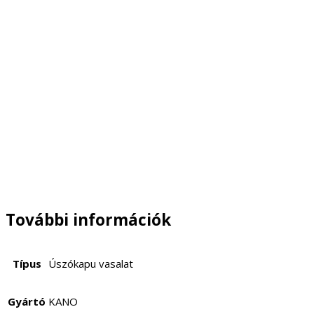
EZ A TARTALOM AZ ELECTRIC GATE KFT TULAJDONA 1182
BUDAPEST ÜLLŐI ÚT 565. A TARTALOM MÁSOLÁSÁT
SEMMIFÉLE KÖRÜLMÉNYEK KÖZÖTT NEM
ENGEDÉLYEZZÜK.
További információk
Típus
Úszókapu vasalat
Gyártó
KANO