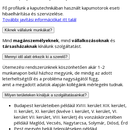
Fő profilunk a kaputechnikában használt kapumotorok eseti
hibaelhárítása és szervizelése.
További javítási információkat itt talál
Kiknek vállalunk munkákat?
Mind
magánszemélyeknek
, mind
vállalkozásoknak
és
társasházaknak
kínálunk szolgáltatást.
Mennyi idő alatt érkezik ki a szerelő?
Ütemezési rendszerünknek köszönhetően akár 1-2
munkanapon belül házhoz megyünk, de mindig az adott
leterheltségtől és a probléma nagyságától függ,
amit a megadott adatok alapján kollégáink mérlegelni tudnak.
Milyen területeken kínáljuk a szolgáltatásainkat?
Budapest kerületeiben példáúl XVIII. kerület XIX. kerület,
II. kerület, XI. kerület (kivéve I. kerület, V. kerület, VI.
kerület VII. kerület, VIII. kerület) és vonzáskörzetében
példáúl Maglód, Vecsés, Nagytarcsa, Solymár, Diósd, Érd
Pest megyén belüli településeken például