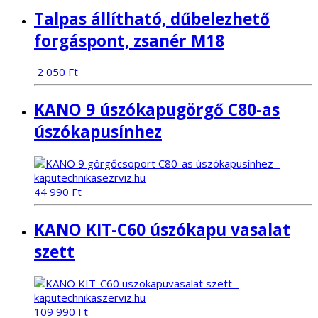
Talpas állítható, dűbelezhető
forgáspont, zsanér M18
2 050
Ft
KANO 9 úszókapugörgő C80-as
úszókapusínhez
44 990
Ft
KANO KIT-C60 úszókapu vasalat
szett
109 990
Ft