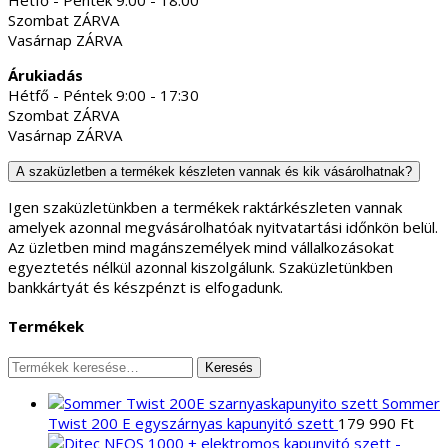
Szombat ZÁRVA
Vasárnap ZÁRVA
Árukiadás
Hétfő - Péntek 9:00 - 17:30
Szombat ZÁRVA
Vasárnap ZÁRVA
A szaküzletben a termékek készleten vannak és kik vásárolhatnak?
Igen szaküzletünkben a termékek raktárkészleten vannak
amelyek azonnal megvásárolhatóak nyitvatartási időnkön belül.
Az üzletben mind magánszemélyek mind vállalkozásokat
egyeztetés nélkül azonnal kiszolgálunk. Szaküzletünkben
bankkártyát és készpénzt is elfogadunk.
Termékek
Keresés
Keresés
a
Sommer
következőre:
Twist 200 E egyszárnyas kapunyitó szett
179 990
Ft