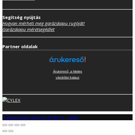
Segítség nyújtás
Hogyan mérheti meg garázskapu rugóját!
Garázskapu méretsegédlet
Partner oldalak
Árukereső, a hiteles
vásárlási kalauz
Kaputechnika Szerviz © 2015 - 2026