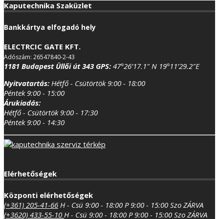
Kaputechnika Szaküzlet
Bankkártya elfogadó hely
ELECTRCIC GATE KFT.
Adószám: 26547840-2-43
1181 Budapest Üllői út 343
GPS:
47°26’17.1″ N 19°11’29.2″E
Nyitvatartás:
Hétfő - Csütörtök 9:00 - 18:00
Péntek 9:00 - 15:00
Árukiadás:
Hétfő - Csütörtök 9:00 - 17:30
Péntek 9:00 - 14:30
Elérhetőségek
Központi elérhetőségek
(+361) 205-41-66
H - Csü 9:00 - 18:00
P 9:00 - 15:00
Szo ZÁRVA
(+3620) 433-55-10
H - Csü 9:00 - 18:00
P 9:00 - 15:00
Szo ZÁRVA