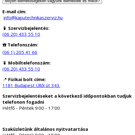
Milyen elérhetőségeken vagyunk elérhetőek és mikor?
E-mail cím:
info@kaputechnikaszerviz.hu
📱 Szervizbejelentés:
(06 20) 433 55 10
☎️ Telefonszám:
(06 1) 205 41 66
📱 Mobiltelefonszám:
(06 20) 433 55 10
📍
Fizikai bolt címe:
1181 Budapest Üllői út 343.
Szervizbejelentéseket a következő időpontokban tudjuk
telefonon fogadni
Hétfő - Péntek 9:00 - 17:00
Szaküzletünk általános nyitvatartása
Hétfő - Péntek 9:00 - 18:00