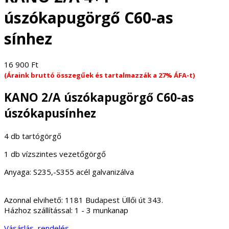
úszókapugörgő C60-as
sínhez
16 900
Ft
(Áraink bruttó összegűek és tartalmazzák a 27% ÁFA-t)
KANO 2/A úszókapugörgő C60-as
úszókapusínhez
4 db tartógörgő
1 db vízszintes vezetőgörgő
Anyaga: S235,-S355 acél galvanizálva
Azonnal elvihető:
1181 Budapest Üllői út 343.
Házhoz szállítással:
1 - 3 munkanap
Vásárlás, rendelés