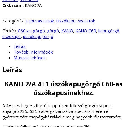
Cikkszám:
KANO2A
Kategóriák:
Kapuvasalatok
,
Úszókapu vasalatok
Címkék:
C60-as görgő
,
görgő
,
KANO
,
KANO C60
,
kapugörgő
,
úszókapu
,
úszókapugörgő
Leírás
További információk
Műszaki leírások
Leírás
KANO 2/A 4+1 úszókapugörgő C60-as
úszókapusínekhez.
A 4+1-es hegeszthető talppal rendelkező görgőcsoport
anyaga S235,-S355 acél galvanizálva speciális méretre
gyártott zárt csapágyházakkal a még nagyobb élettartamért.
Alkalmas felhasználása 60 x 60 x 4-es profilú