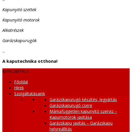
Kapunyitó szettek
Kapunyitó motorok
Alkatrészek
Garázskapurugók
...
A kaputechnika otthona!
MENÜ
MENÜ
Főoldal
Hírek
Szolgáltatásaink
Garázskapurugó készítés, legyártás
Garázskapurugó csere
Márkafüggetlen kapunyitó szerviz –
Kapumotorok javítása
Garázskapu javítás – Garázskapu
helyreállítás