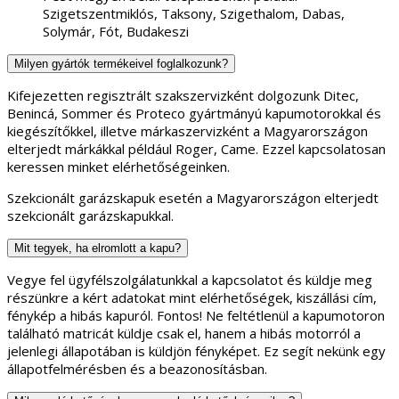
Szigetszentmiklós, Taksony, Szigethalom, Dabas,
Solymár, Fót, Budakeszi
Milyen gyártók termékeivel foglalkozunk?
Kifejezetten regisztrált szakszervizként dolgozunk Ditec,
Benincá, Sommer és Proteco gyártmányú kapumotorokkal és
kiegészítőkkel, illetve márkaszervizként a Magyarországon
elterjedt márkákkal például Roger, Came. Ezzel kapcsolatosan
keressen minket elérhetőségeinken.
Szekcionált garázskapuk esetén a Magyarországon elterjedt
szekcionált garázskapukkal.
Mit tegyek, ha elromlott a kapu?
Vegye fel ügyfélszolgálatunkkal a kapcsolatot és küldje meg
részünkre a kért adatokat mint elérhetőségek, kiszállási cím,
fénykép a hibás kapuról. Fontos! Ne feltétlenül a kapumotoron
található matricát küldje csak el, hanem a hibás motorról a
jelenlegi állapotában is küldjön fényképet. Ez segít nekünk egy
állapotfelmérésben és a beazonosításban.