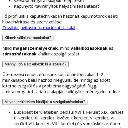
Szekcionált garázskapuk telepítését
Kapunyitó-távirányítók helyszíni feltanítását
Fő profilunk a kaputechnikában használt kapumotorok eseti
hibaelhárítása és szervizelése.
További javítási információkat itt talál
Kiknek vállalunk munkákat?
Mind
magánszemélyeknek
, mind
vállalkozásoknak
és
társasházaknak
kínálunk szolgáltatást.
Mennyi idő alatt érkezik ki a szerelő?
Ütemezési rendszerünknek köszönhetően akár 1-2
munkanapon belül házhoz megyünk, de mindig az adott
leterheltségtől és a probléma nagyságától függ,
amit a megadott adatok alapján kollégáink mérlegelni tudnak.
Milyen területeken kínáljuk a szolgáltatásainkat?
Budapest kerületeiben példáúl XVIII. kerület XIX. kerület,
II. kerület, XI. kerület (kivéve I. kerület, V. kerület, VI.
kerület VII. kerület, VIII. kerület) és vonzáskörzetében