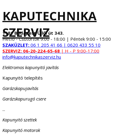
KAPUTECHNIKA
SZERVIZ
1181 Budapest Üllői út 343.
Hétfő - Csütörtök 9:00 - 18:00 | Péntek 9:00 - 15:00
SZAKÜZLET:
06 1 205 41 66 | 0620 433 55 10
SZERVIZ:
06-20-224-65-68
| H - P 9:00-17:00
info@kaputechnikaszerviz.hu
Elektromos kapunyitó javítás
Kapunyitó telepítés
Garázskapujavítás
Garázskapurugó csere
...
Kapunyitó szettek
Kapunyitó motorok