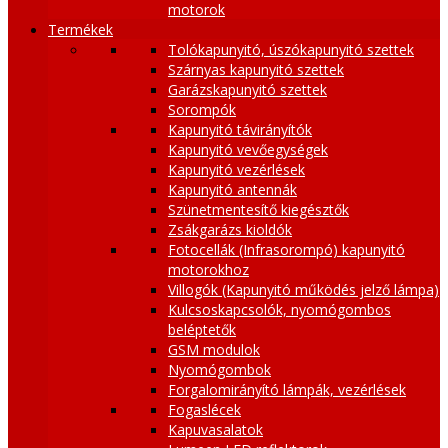
motorok
Termékek
Tolókapunyitó, úszókapunyitó szettek
Szárnyas kapunyitó szettek
Garázskapunyitó szettek
Sorompók
Kapunyitó távirányítók
Kapunyitó vevőegységek
Kapunyitó vezérlések
Kapunyitó antennák
Szünetmentesítő kiegésztők
Zsákgarázs kioldók
Fotocellák (Infrasorompó) kapunyitó
motorokhoz
Villogók (Kapunyitó működés jelző lámpa)
Kulcsoskapcsolók, nyomógombos
beléptetők
GSM modulok
Nyomógombok
Forgalomirányító lámpák, vezérlések
Fogaslécek
Kapuvasalatok