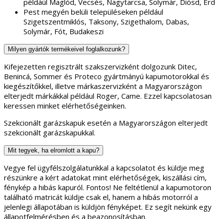
példáúl Maglód, Vecsés, Nagytarcsa, Solymár, Diósd, Érd
Pest megyén belüli településeken például
Szigetszentmiklós, Taksony, Szigethalom, Dabas,
Solymár, Fót, Budakeszi
Milyen gyártók termékeivel foglalkozunk?
Kifejezetten regisztrált szakszervizként dolgozunk Ditec,
Benincá, Sommer és Proteco gyártmányú kapumotorokkal és
kiegészítőkkel, illetve márkaszervizként a Magyarországon
elterjedt márkákkal például Roger, Came. Ezzel kapcsolatosan
keressen minket elérhetőségeinken.
Szekcionált garázskapuk esetén a Magyarországon elterjedt
szekcionált garázskapukkal.
Mit tegyek, ha elromlott a kapu?
Vegye fel ügyfélszolgálatunkkal a kapcsolatot és küldje meg
részünkre a kért adatokat mint elérhetőségek, kiszállási cím,
fénykép a hibás kapuról. Fontos! Ne feltétlenül a kapumotoron
található matricát küldje csak el, hanem a hibás motorról a
jelenlegi állapotában is küldjön fényképet. Ez segít nekünk egy
állapotfelmérésben és a beazonosításban.