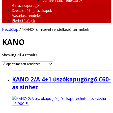
Lumeen LED reflektorok
Garázskapurugók
Szekcionált garázskapuk
Vásárlás, rendelés
Elérhetőségek
Kezdőlap
/ “KANO” címkével rendelkező termékek
KANO
Showing all 4 results
KANO 2/A 4+1 úszókapugörgő C60-
as sínhez
16 900
Ft