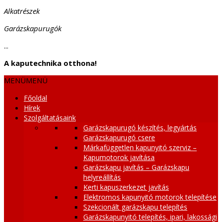
Alkatrészek
Garázskapurugók
...
A kaputechnika otthona!
MENÜ
MENÜ
Főoldal
Hírek
Szolgáltatásaink
Garázskapurugó készítés, legyártás
Garázskapurugó csere
Márkafüggetlen kapunyitó szerviz –
Kapumotorok javítása
Garázskapu javítás – Garázskapu
helyreállítás
Kerti kapuszerkezet javítás
Elektromos kapunyitó motorok telepítése
Szekcionált garázskapu telepítés
Garázskapunyitó telepítés, ipari, lakossági