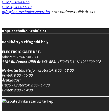
(+361) 205-41-66
(+3620) 433-55-10
info@kaputechnikaszerviz.hu
1181 Budapest Üllői út 343
Kaputechnika Szaküzlet
Bankkártya elfogadó hely
ELECTRCIC GATE KFT.
Adószám: 26547840-2-43
1181 Budapest Üllői út 343
GPS:
47°26’17.1″ N 19°11’29.2″E
Nyitvatartás:
Hétfő - Csütörtök 9:00 - 18:00
Péntek 9:00 - 15:00
Árukiadás:
Hétfő - Csütörtök 9:00 - 17:30
Péntek 9:00 - 14:30