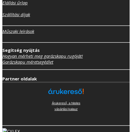
Elállási űrlap
Szállítási díjak
Műszaki leírások
Segítség nyújtás
Hogyan mérheti meg garázskapu rugóját!
Garázskapu méretsegédlet
Partner oldalak
Árukereső, a hiteles
vásárlási kalauz