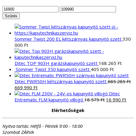
Min
Max
ár
ár
Szűrés
Sommer Twist 200 EL kétszárnyas kapunyitó szett
330
000
Ft
Ditec TOP 903H garázskapunyitó szett
168 265
Ft
Sommer Twist 350 kapunyitó szett
405 000
Ft
Ditec PWR50H kétszárnyas kapunyitó szett
685 285
Ft
Original
Current
669 990
Ft
price
price
Ditec
was:
is:
Original
Curr
Entrematic FLM kapunyitó villogó
18 575
Ft
16 990
Ft
685
669
price
pric
Elérhetőségek
285 Ft.
990 Ft.
was:
is:
18
16
575 Ft.
990 
Nyitva tartás:
Hétfő - Péntek 9:00 - 18:00
Szombat ZÁRVA