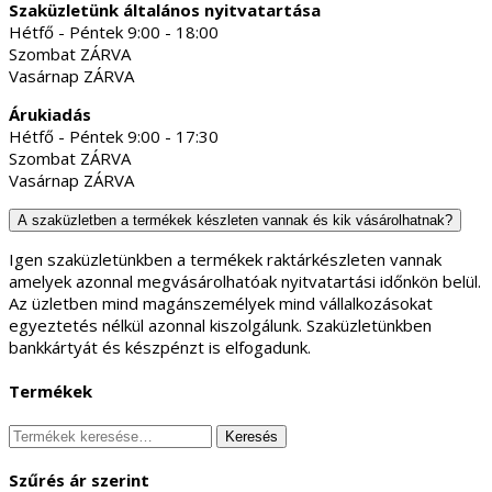
Szaküzletünk általános nyitvatartása
Hétfő - Péntek 9:00 - 18:00
Szombat ZÁRVA
Vasárnap ZÁRVA
Árukiadás
Hétfő - Péntek 9:00 - 17:30
Szombat ZÁRVA
Vasárnap ZÁRVA
A szaküzletben a termékek készleten vannak és kik vásárolhatnak?
Igen szaküzletünkben a termékek raktárkészleten vannak
amelyek azonnal megvásárolhatóak nyitvatartási időnkön belül.
Az üzletben mind magánszemélyek mind vállalkozásokat
egyeztetés nélkül azonnal kiszolgálunk. Szaküzletünkben
bankkártyát és készpénzt is elfogadunk.
Termékek
Keresés
Keresés
a
következőre:
Szűrés ár szerint