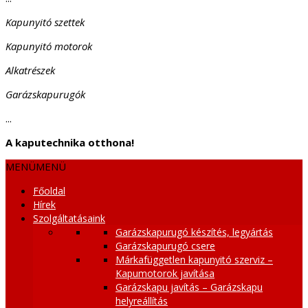
Kapunyitó szettek
Kapunyitó motorok
Alkatrészek
Garázskapurugók
...
A kaputechnika otthona!
MENÜ
MENÜ
Főoldal
Hírek
Szolgáltatásaink
Garázskapurugó készítés, legyártás
Garázskapurugó csere
Márkafüggetlen kapunyitó szerviz –
Kapumotorok javítása
Garázskapu javítás – Garázskapu
helyreállítás