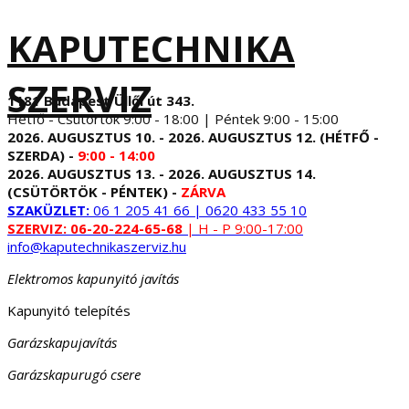
KAPUTECHNIKA
SZERVIZ
1181 Budapest Üllői út 343.
Hétfő - Csütörtök 9:00 - 18:00 | Péntek 9:00 - 15:00
2026. AUGUSZTUS 10. - 2026. AUGUSZTUS 12. (HÉTFŐ -
SZERDA) -
9:00 - 14:00
2026. AUGUSZTUS 13. - 2026. AUGUSZTUS 14.
(CSÜTÖRTÖK - PÉNTEK) -
ZÁRVA
SZAKÜZLET:
06 1 205 41 66 | 0620 433 55 10
SZERVIZ:
06-20-224-65-68
| H - P 9:00-17:00
info@kaputechnikaszerviz.hu
Elektromos kapunyitó javítás
Kapunyitó telepítés
Garázskapujavítás
Garázskapurugó csere
...