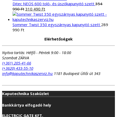
Ditec NEOS 600 toló- és úszókapunyitó szett
354
Original
Current
990
Ft
310 490
Ft
price
price
was:
is:
354
310
Sommer Twist 350 egyszárnyas kapunyitó szett
289
990 Ft.
490 Ft.
990
Ft
Elérhetőségek
Nyitva tartás:
Hétfő - Péntek 9:00 - 18:00
Szombat ZÁRVA
(+361) 205-41-66
(+3620) 433-55-10
info@kaputechnikaszerviz.hu
1181 Budapest Üllői út 343
Kaputechnika Szaküzlet
Bankkártya elfogadó hely
ELECTRCIC GATE KFT.