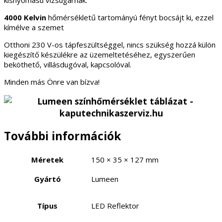
4000 Kelvin
hőmérsékletű tartományú fényt bocsájt ki, ezzel
kímélve a szemet
Otthoni 230 V-os tápfeszültséggel, nincs szükség hozzá külön
kiegészítő készülékre az üzemeltetéséhez, egyszerűen
beköthető, villásdugóval, kapcsolóval.
Minden más Önre van bízva!
További információk
Méretek
150 × 35 × 127 mm
Gyártó
Lumeen
Típus
LED Reflektor