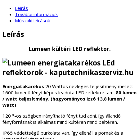
Leírás
További információk
Műszaki leírások
Leírás
Lumeen kültéri LED reflektor.
Energiatakarékos
20 Wattos névleges teljesítmény mellett
1600 lumenű fényt képes leadni a LED reflektor, ami
80 lumen
/ watt teljesítmény. (hagyományos izzó 13,8 lumen /
watt)
120
°
-os szögben irányítható fényt tud adni, így állandó
fényforrásnak is alkalmas mind kültéren mind beltéren.
IP65 védettségű burkolata van, így ellenáll a pornak és a
kisnyomású vízsugárnak.