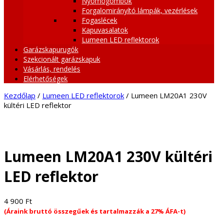
Nyomógombok
Forgalomirányító lámpák, vezérlések
Fogaslécek
Kapuvasalatok
Lumeen LED reflektorok
Garázskapurugók
Szekcionált garázskapuk
Vásárlás, rendelés
Elérhetőségek
Kezdőlap
/
Lumeen LED reflektorok
/ Lumeen LM20A1 230V
kültéri LED reflektor
Lumeen LM20A1 230V kültéri
LED reflektor
4 900
Ft
(Áraink bruttó összegűek és tartalmazzák a 27% ÁFA-t)