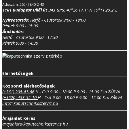
Adószám: 26547840-2-43
1181 Budapest Üllői út 343
GPS:
47°26’17.1″ N 19°11’29.2″E
Nyitvatartás:
Hétfő - Csütörtök 9:00 - 18:00
Péntek 9:00 - 15:00
Árukiadás:
Hétfő - Csütörtök 9:00 - 17:30
Péntek 9:00 - 14:30
Elérhetőségek
Központi elérhetőségek
(+361) 205-41-66
H - Csü 9:00 - 18:00
P 9:00 - 15:00
Szo ZÁRVA
(+3620) 433-55-10
H - Csü 9:00 - 18:00
P 9:00 - 15:00
Szo ZÁRVA
info@kaputechnikaszerviz.hu
Árajánlat kérés
arajanlat@kaputechnikaszerviz.hu