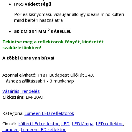
IP65 védettségű
Por és kisnyomású vízsugár álló így ideális mind kültéri
mind beltéri használatra.
2
50 CM 3X1 MM
KÁBELLEL
Tekintse meg a reflektorok fényét, kinézetét
szaküzletünkben!
A többi Önre van bízva!
Azonnal elvihető:
1181 Budapest Üllői út 343.
Házhoz szállítással:
1 - 3 munkanap
Vásárlás, rendelés
Cikkszám:
LM-20A1
Kategória:
Lumeen LED reflektorok
Címkék:
kültéri LEd reflektor
,
LED
,
LED lámpa
,
LED reflektor
,
Lumeen
,
Lumeen LED reflektor