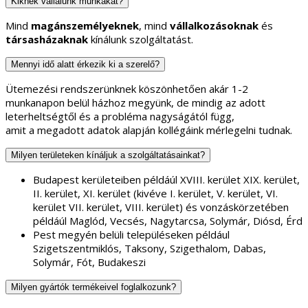
Kiknek vállalunk munkákat?
Mind
magánszemélyeknek
, mind
vállalkozásoknak
és
társasházaknak
kínálunk szolgáltatást.
Mennyi idő alatt érkezik ki a szerelő?
Ütemezési rendszerünknek köszönhetően akár 1-2
munkanapon belül házhoz megyünk, de mindig az adott
leterheltségtől és a probléma nagyságától függ,
amit a megadott adatok alapján kollégáink mérlegelni tudnak.
Milyen területeken kínáljuk a szolgáltatásainkat?
Budapest kerületeiben példáúl XVIII. kerület XIX. kerület,
II. kerület, XI. kerület (kivéve I. kerület, V. kerület, VI.
kerület VII. kerület, VIII. kerület) és vonzáskörzetében
példáúl Maglód, Vecsés, Nagytarcsa, Solymár, Diósd, Érd
Pest megyén belüli településeken például
Szigetszentmiklós, Taksony, Szigethalom, Dabas,
Solymár, Fót, Budakeszi
Milyen gyártók termékeivel foglalkozunk?