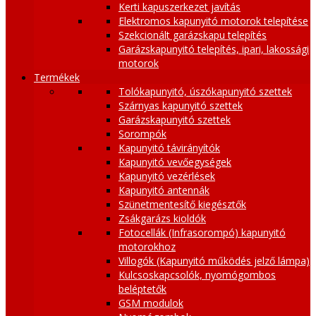
Kerti kapuszerkezet javítás
Elektromos kapunyitó motorok telepítése
Szekcionált garázskapu telepítés
Garázskapunyitó telepítés, ipari, lakossági
motorok
Termékek
Tolókapunyitó, úszókapunyitó szettek
Szárnyas kapunyitó szettek
Garázskapunyitó szettek
Sorompók
Kapunyitó távirányítók
Kapunyitó vevőegységek
Kapunyitó vezérlések
Kapunyitó antennák
Szünetmentesítő kiegésztők
Zsákgarázs kioldók
Fotocellák (Infrasorompó) kapunyitó
motorokhoz
Villogók (Kapunyitó működés jelző lámpa)
Kulcsoskapcsolók, nyomógombos
beléptetők
GSM modulok