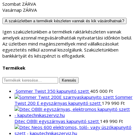
Szombat ZÁRVA
Vasárnap ZÁRVA
A szaküzletben a termékek készleten vannak és kik vásárolhatnak?
Igen szaküzletünkben a termékek raktárkészleten vannak
amelyek azonnal megvásárolhatóak nyitvatartási időnkön belül.
Az üzletben mind magánszemélyek mind vállalkozásokat
egyeztetés nélkül azonnal kiszolgálunk. Szaküzletünkben
bankkártyát és készpénzt is elfogadunk.
Termékek
Keresés
Keresés
a
Sommer Twist 350 kapunyitó szett
405 000
Ft
következőre:
Sommer
Twist 200 E egyszárnyas kapunyitó szett
179 990
Ft
Ditec OBBI egyszárnyas kapunyitó szett
149 990
Ft