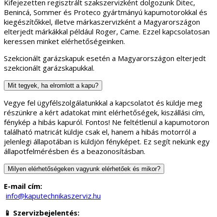
Kifejezetten regisztrált szakszervizként dolgozunk Ditec,
Benincá, Sommer és Proteco gyártmányú kapumotorokkal és
kiegészítőkkel, illetve márkaszervizként a Magyarországon
elterjedt márkákkal például Roger, Came. Ezzel kapcsolatosan
keressen minket elérhetőségeinken.
Szekcionált garázskapuk esetén a Magyarországon elterjedt
szekcionált garázskapukkal.
Mit tegyek, ha elromlott a kapu?
Vegye fel ügyfélszolgálatunkkal a kapcsolatot és küldje meg
részünkre a kért adatokat mint elérhetőségek, kiszállási cím,
fénykép a hibás kapuról. Fontos! Ne feltétlenül a kapumotoron
található matricát küldje csak el, hanem a hibás motorról a
jelenlegi állapotában is küldjön fényképet. Ez segít nekünk egy
állapotfelmérésben és a beazonosításban.
Milyen elérhetőségeken vagyunk elérhetőek és mikor?
E-mail cím:
info@kaputechnikaszerviz.hu
📱 Szervizbejelentés: