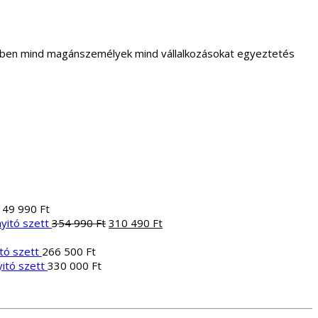
letben mind magánszemélyek mind vállalkozásokat egyeztetés
149 990
Ft
Original
Current
yitó szett
354 990
Ft
310 490
Ft
ent
price
price
e
was:
is:
tó szett
266 500
Ft
354
310
itó szett
330 000
Ft
990 Ft.
490 Ft.
Ft.