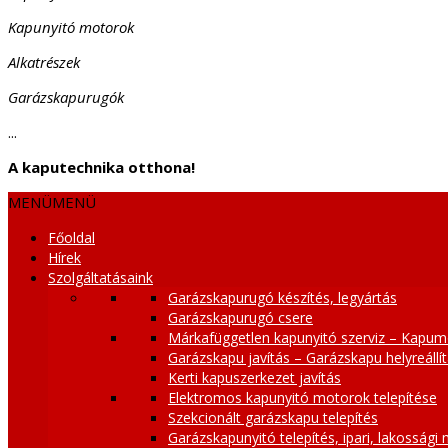
Kapunyitó motorok
Alkatrészek
Garázskapurugók
...
A kaputechnika otthona!
MENÜ
MENÜ
Főoldal
Hírek
Szolgáltatásaink
Garázskapurugó készítés, legyártás
Garázskapurugó csere
Márkafüggetlen kapunyitó szerviz – Kapum
Garázskapu javítás – Garázskapu helyreállí
Kerti kapuszerkezet javítás
Elektromos kapunyitó motorok telepítése
Szekcionált garázskapu telepítés
Garázskapunyitó telepítés, ipari, lakossági