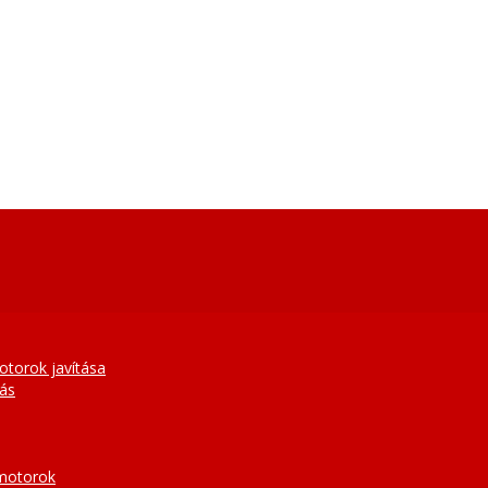
otorok javítása
tás
 motorok