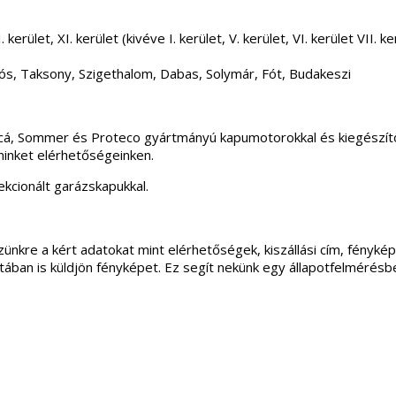
 kerület, XI. kerület (kivéve I. kerület, V. kerület, VI. kerület VII
ós, Taksony, Szigethalom, Dabas, Solymár, Fót, Budakeszi
incá, Sommer és Proteco gyártmányú kapumotorokkal és kiegészítő
minket elérhetőségeinken.
kcionált garázskapukkal.
ünkre a kért adatokat mint elérhetőségek, kiszállási cím, fénykép
apotában is küldjön fényképet. Ez segít nekünk egy állapotfelmérés