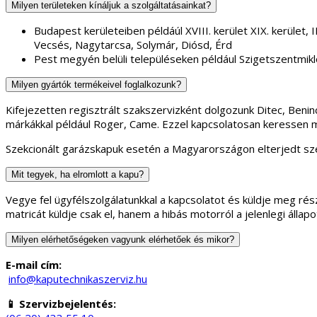
Milyen területeken kínáljuk a szolgáltatásainkat?
Budapest kerületeiben példáúl XVIII. kerület XIX. kerület, II.
Vecsés, Nagytarcsa, Solymár, Diósd, Érd
Pest megyén belüli településeken például Szigetszentmikl
Milyen gyártók termékeivel foglalkozunk?
Kifejezetten regisztrált szakszervizként dolgozunk Ditec, Ben
márkákkal például Roger, Came. Ezzel kapcsolatosan keressen 
Szekcionált garázskapuk esetén a Magyarországon elterjedt sze
Mit tegyek, ha elromlott a kapu?
Vegye fel ügyfélszolgálatunkkal a kapcsolatot és küldje meg rész
matricát küldje csak el, hanem a hibás motorról a jelenlegi áll
Milyen elérhetőségeken vagyunk elérhetőek és mikor?
E-mail cím:
info@kaputechnikaszerviz.hu
📱 Szervizbejelentés: