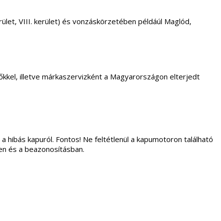
. kerület, VIII. kerület) és vonzáskörzetében példáúl Maglód,
kkel, illetve márkaszervizként a Magyarországon elterjedt
 a hibás kapuról. Fontos! Ne feltétlenül a kapumotoron található
ben és a beazonosításban.