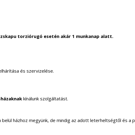
zskapu torziórugó esetén akár 1 munkanap alatt.
lhárítása és szervizelése.
sházaknak
kínálunk szolgáltatást.
elül házhoz megyünk, de mindig az adott leterheltségtől és a 