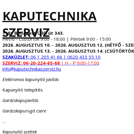
KAPUTECHNIKA
SZERVIZ
1181 Budapest Üllői út 343.
Hétfő - Csütörtök 9:00 - 18:00 | Péntek 9:00 - 15:00
2026. AUGUSZTUS 10. - 2026. AUGUSZTUS 12. (HÉTFŐ - SZE
2026. AUGUSZTUS 13. - 2026. AUGUSZTUS 14. (CSÜTÖRTÖK
SZAKÜZLET:
06 1 205 41 66 | 0620 433 55 10
SZERVIZ:
06-20-224-65-68
| H - P 9:00-17:00
info@kaputechnikaszerviz.hu
Elektromos kapunyitó javítás
Kapunyitó telepítés
Garázskapujavítás
Garázskapurugó csere
...
Kapunyitó szettek