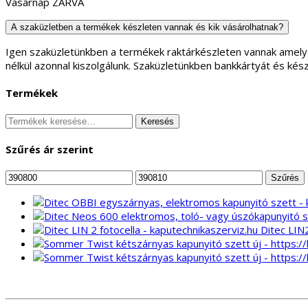
Vasárnap ZÁRVA
A szaküzletben a termékek készleten vannak és kik vásárolhatnak?
Igen szaküzletünkben a termékek raktárkészleten vannak amely
nélkül azonnal kiszolgálunk. Szaküzletünkben bankkártyát és kés
Termékek
Keresés
Keresés
a
következőre:
Szűrés ár szerint
Min
Max
Szűrés
ár
ár
Ditec LIN