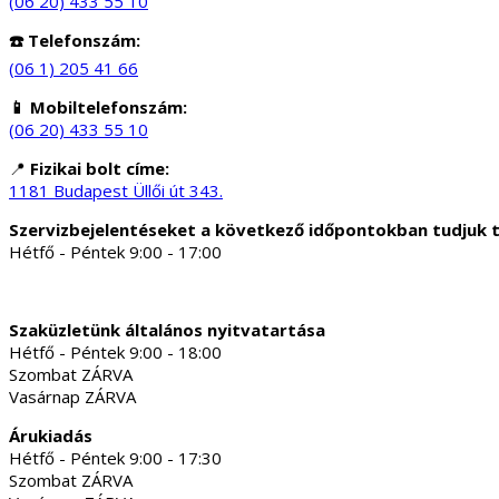
(06 20) 433 55 10
☎️ Telefonszám:
(06 1) 205 41 66
📱 Mobiltelefonszám:
(06 20) 433 55 10
📍
Fizikai bolt címe:
1181 Budapest Üllői út 343.
Szervizbejelentéseket a következő időpontokban tudjuk 
Hétfő - Péntek 9:00 - 17:00
Szaküzletünk általános nyitvatartása
Hétfő - Péntek 9:00 - 18:00
Szombat ZÁRVA
Vasárnap ZÁRVA
Árukiadás
Hétfő - Péntek 9:00 - 17:30
Szombat ZÁRVA