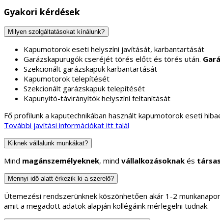
Gyakori kérdések
Milyen szolgáltatásokat kínálunk?
Kapumotorok eseti helyszíni javítását, karbantartását
Garázskapurugók cseréjét törés előtt és törés után.
Gará
Szekcionált garázskapuk karbantartását
Kapumotorok telepítését
Szekcionált garázskapuk telepítését
Kapunyitó-távirányítók helyszíni feltanítását
Fő profilunk a kaputechnikában használt kapumotorok eseti hibae
További javítási információkat itt talál
Kiknek vállalunk munkákat?
Mind
magánszemélyeknek
, mind
vállalkozásoknak
és
társa
Mennyi idő alatt érkezik ki a szerelő?
Ütemezési rendszerünknek köszönhetően akár 1-2 munkanapon b
amit a megadott adatok alapján kollégáink mérlegelni tudnak.