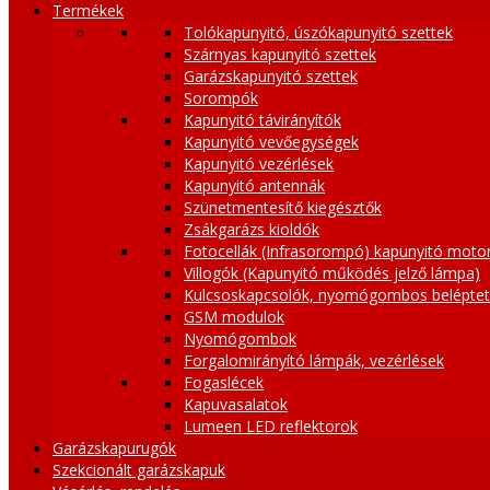
Termékek
Tolókapunyitó, úszókapunyitó szettek
Szárnyas kapunyitó szettek
Garázskapunyitó szettek
Sorompók
Kapunyitó távirányítók
Kapunyitó vevőegységek
Kapunyitó vezérlések
Kapunyitó antennák
Szünetmentesítő kiegésztők
Zsákgarázs kioldók
Fotocellák (Infrasorompó) kapunyitó moto
Villogók (Kapunyitó működés jelző lámpa)
Kulcsoskapcsolók, nyomógombos belépte
GSM modulok
Nyomógombok
Forgalomirányító lámpák, vezérlések
Fogaslécek
Kapuvasalatok
Lumeen LED reflektorok
Garázskapurugók
Szekcionált garázskapuk