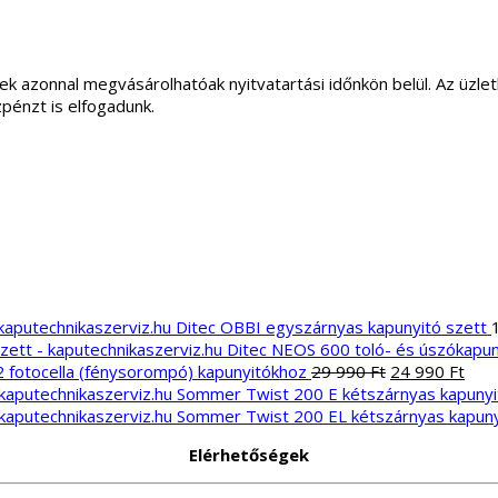
ek azonnal megvásárolhatóak nyitvatartási időnkön belül. Az üz
zpénzt is elfogadunk.
Ditec OBBI egyszárnyas kapunyitó szett
Ditec NEOS 600 toló- és úszókapun
Original
Curr
2 fotocella (fénysorompó) kapunyitókhoz
29 990
Ft
24 990
Ft
price
pric
Sommer Twist 200 E kétszárnyas kapunyi
was:
is:
Sommer Twist 200 EL kétszárnyas kapuny
29
24
Elérhetőségek
990 Ft.
990 