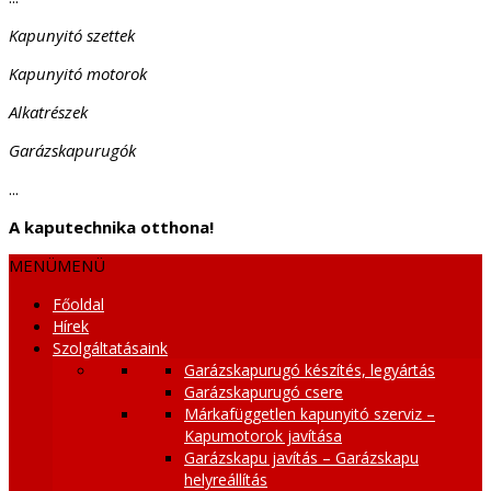
Kapunyitó szettek
Kapunyitó motorok
Alkatrészek
Garázskapurugók
...
A kaputechnika otthona!
MENÜ
MENÜ
Főoldal
Hírek
Szolgáltatásaink
Garázskapurugó készítés, legyártás
Garázskapurugó csere
Márkafüggetlen kapunyitó szerviz –
Kapumotorok javítása
Garázskapu javítás – Garázskapu
helyreállítás