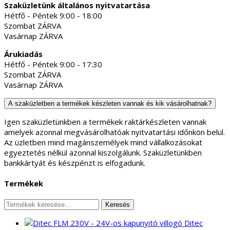
Szaküzletünk általános nyitvatartása
Hétfő - Péntek 9:00 - 18:00
Szombat ZÁRVA
Vasárnap ZÁRVA
Árukiadás
Hétfő - Péntek 9:00 - 17:30
Szombat ZÁRVA
Vasárnap ZÁRVA
A szaküzletben a termékek készleten vannak és kik vásárolhatnak?
Igen szaküzletünkben a termékek raktárkészleten vannak
amelyek azonnal megvásárolhatóak nyitvatartási időnkön belül.
Az üzletben mind magánszemélyek mind vállalkozásokat
egyeztetés nélkül azonnal kiszolgálunk. Szaküzletünkben
bankkártyát és készpénzt is elfogadunk.
Termékek
Keresés
Keresés
a
Ditec
következőre: