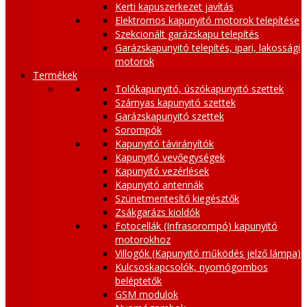
Kerti kapuszerkezet javítás
Elektromos kapunyitó motorok telepítése
Szekcionált garázskapu telepítés
Garázskapunyitó telepítés, ipari, lakossági
motorok
Termékek
Tolókapunyitó, úszókapunyitó szettek
Szárnyas kapunyitó szettek
Garázskapunyitó szettek
Sorompók
Kapunyitó távirányítók
Kapunyitó vevőegységek
Kapunyitó vezérlések
Kapunyitó antennák
Szünetmentesítő kiegésztők
Zsákgarázs kioldók
Fotocellák (Infrasorompó) kapunyitó
motorokhoz
Villogók (Kapunyitó működés jelző lámpa)
Kulcsoskapcsolók, nyomógombos
beléptetők
GSM modulok