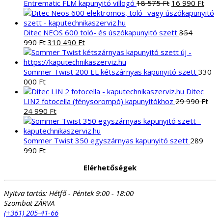
Original
Curr
Entrematic FLM kapunyitó villogó
18 575
Ft
16 990
Ft
price
pric
was:
is:
18
16
Ditec NEOS 600 toló- és úszókapunyitó szett
354
Original
Current
575 Ft.
990 
990
Ft
310 490
Ft
price
price
was:
is:
354
310
Sommer Twist 200 EL kétszárnyas kapunyitó szett
330
990 Ft.
490 Ft.
000
Ft
Ditec
LIN2 fotocella (fénysorompó) kapunyitókhoz
29 990
Ft
Original
Current
24 990
Ft
price
price
was:
is:
29
24
Sommer Twist 350 egyszárnyas kapunyitó szett
289
990 Ft.
990 Ft.
990
Ft
Elérhetőségek
Nyitva tartás:
Hétfő - Péntek 9:00 - 18:00
Szombat ZÁRVA
(+361) 205-41-66