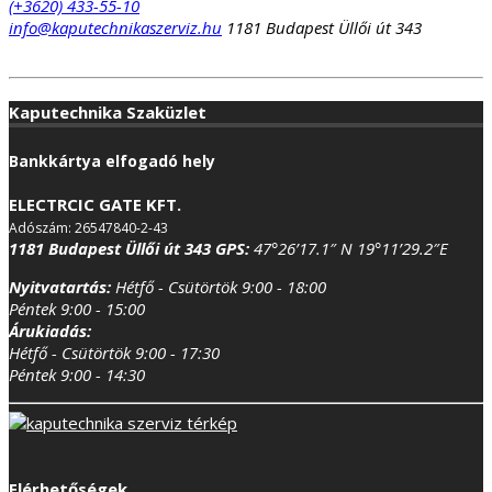
(+3620) 433-55-10
info@kaputechnikaszerviz.hu
1181 Budapest Üllői út 343
Kaputechnika Szaküzlet
Bankkártya elfogadó hely
ELECTRCIC GATE KFT.
Adószám: 26547840-2-43
1181 Budapest Üllői út 343
GPS:
47°26’17.1″ N 19°11’29.2″E
Nyitvatartás:
Hétfő - Csütörtök 9:00 - 18:00
Péntek 9:00 - 15:00
Árukiadás:
Hétfő - Csütörtök 9:00 - 17:30
Péntek 9:00 - 14:30
Elérhetőségek