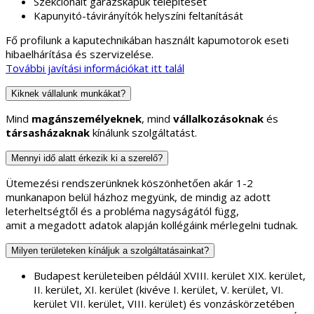
Szekcionált garázskapuk telepítését
Kapunyitó-távirányítók helyszíni feltanítását
Fő profilunk a kaputechnikában használt kapumotorok eseti
hibaelhárítása és szervizelése.
További javítási információkat itt talál
Kiknek vállalunk munkákat?
Mind
magánszemélyeknek
, mind
vállalkozásoknak
és
társasházaknak
kínálunk szolgáltatást.
Mennyi idő alatt érkezik ki a szerelő?
Ütemezési rendszerünknek köszönhetően akár 1-2
munkanapon belül házhoz megyünk, de mindig az adott
leterheltségtől és a probléma nagyságától függ,
amit a megadott adatok alapján kollégáink mérlegelni tudnak.
Milyen területeken kínáljuk a szolgáltatásainkat?
Budapest kerületeiben példáúl XVIII. kerület XIX. kerület,
II. kerület, XI. kerület (kivéve I. kerület, V. kerület, VI.
kerület VII. kerület, VIII. kerület) és vonzáskörzetében