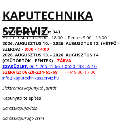
KAPUTECHNIKA
SZERVIZ
1181 Budapest Üllői út 343.
Hétfő - Csütörtök 9:00 - 18:00 | Péntek 9:00 - 15:00
2026. AUGUSZTUS 10. - 2026. AUGUSZTUS 12. (HÉTFŐ -
SZERDA) -
9:00 - 14:00
2026. AUGUSZTUS 13. - 2026. AUGUSZTUS 14.
(CSÜTÖRTÖK - PÉNTEK) -
ZÁRVA
SZAKÜZLET:
06 1 205 41 66 | 0620 433 55 10
SZERVIZ:
06-20-224-65-68
| H - P 9:00-17:00
info@kaputechnikaszerviz.hu
Elektromos kapunyitó javítás
Kapunyitó telepítés
Garázskapujavítás
Garázskapurugó csere
...