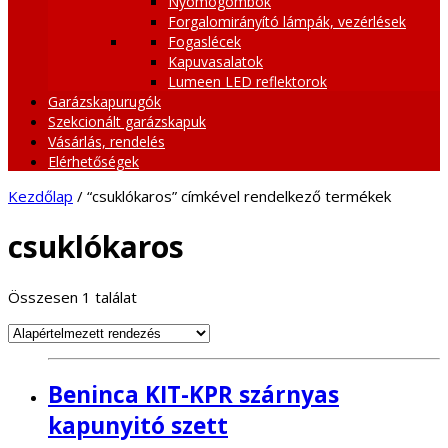
Nyomógombok
Forgalomirányító lámpák, vezérlések
Fogaslécek
Kapuvasalatok
Lumeen LED reflektorok
Garázskapurugók
Szekcionált garázskapuk
Vásárlás, rendelés
Elérhetőségek
Kezdőlap
/ “csuklókaros” címkével rendelkező termékek
csuklókaros
Összesen 1 találat
Beninca KIT-KPR szárnyas
kapunyitó szett