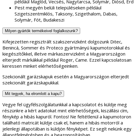
példáúl Maglód, Vecsés, Nagytarcsa, Solymár, Diósd, Érd
Pest megyén belüli településeken például
Szigetszentmiklós, Taksony, Szigethalom, Dabas,
Solymár, Fót, Budakeszi
Milyen gyártók termékeivel foglalkozunk?
Kifejezetten regisztrált szakszervizként dolgozunk Ditec,
Benincá, Sommer és Proteco gyártmányú kapumotorokkal és
kiegészítőkkel, illetve márkaszervizként a Magyarországon
elterjedt márkákkal például Roger, Came. Ezzel kapcsolatosan
keressen minket elérhetőségeinken.
Szekcionált garázskapuk esetén a Magyarországon elterjedt
szekcionált garázskapukkal.
Mit tegyek, ha elromlott a kapu?
Vegye fel ügyfélszolgálatunkkal a kapcsolatot és küldje meg
részünkre a kért adatokat mint elérhetőségek, kiszállási cím,
fénykép a hibás kapuról. Fontos! Ne feltétlenül a kapumotoron
található matricát küldje csak el, hanem a hibás motorról a
jelenlegi állapotában is küldjön fényképet. Ez segít nekünk egy
állapotfelmérésben és a beazonosításban.