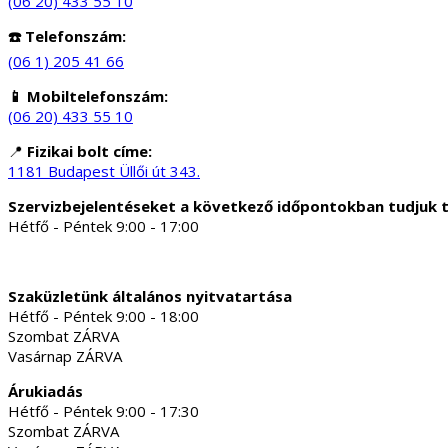
(06 20) 433 55 10
☎️ Telefonszám:
(06 1) 205 41 66
📱 Mobiltelefonszám:
(06 20) 433 55 10
📍
Fizikai bolt címe:
1181 Budapest Üllői út 343.
Szervizbejelentéseket a következő időpontokban tudjuk 
Hétfő - Péntek 9:00 - 17:00
Szaküzletünk általános nyitvatartása
Hétfő - Péntek 9:00 - 18:00
Szombat ZÁRVA
Vasárnap ZÁRVA
Árukiadás
Hétfő - Péntek 9:00 - 17:30
Szombat ZÁRVA