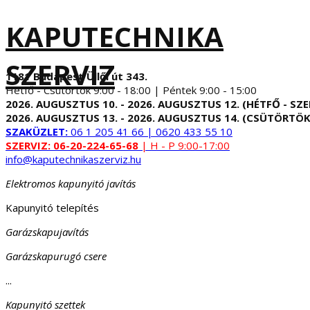
KAPUTECHNIKA
SZERVIZ
1181 Budapest Üllői út 343.
Hétfő - Csütörtök 9:00 - 18:00 | Péntek 9:00 - 15:00
2026. AUGUSZTUS 10. - 2026. AUGUSZTUS 12. (HÉTFŐ - SZE
2026. AUGUSZTUS 13. - 2026. AUGUSZTUS 14. (CSÜTÖRTÖK
SZAKÜZLET:
06 1 205 41 66 | 0620 433 55 10
SZERVIZ:
06-20-224-65-68
| H - P 9:00-17:00
info@kaputechnikaszerviz.hu
Elektromos kapunyitó javítás
Kapunyitó telepítés
Garázskapujavítás
Garázskapurugó csere
...
Kapunyitó szettek