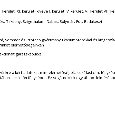
 kerület, XI. kerület (kivéve I. kerület, V. kerület, VI. kerület VII
ós, Taksony, Szigethalom, Dabas, Solymár, Fót, Budakeszi
incá, Sommer és Proteco gyártmányú kapumotorokkal és kiegészítő
minket elérhetőségeinken.
kcionált garázskapukkal.
ünkre a kért adatokat mint elérhetőségek, kiszállási cím, fénykép
apotában is küldjön fényképet. Ez segít nekünk egy állapotfelmérés