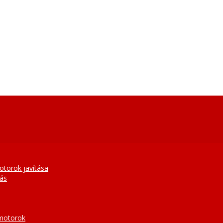
otorok javítása
tás
 motorok