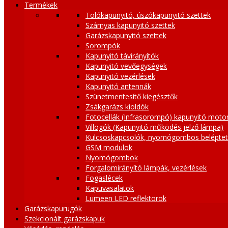
Termékek
Tolókapunyitó, úszókapunyitó szettek
Szárnyas kapunyitó szettek
Garázskapunyitó szettek
Sorompók
Kapunyitó távirányítók
Kapunyitó vevőegységek
Kapunyitó vezérlések
Kapunyitó antennák
Szünetmentesítő kiegésztők
Zsákgarázs kioldók
Fotocellák (Infrasorompó) kapunyitó moto
Villogók (Kapunyitó működés jelző lámpa)
Kulcsoskapcsolók, nyomógombos belépte
GSM modulok
Nyomógombok
Forgalomirányító lámpák, vezérlések
Fogaslécek
Kapuvasalatok
Lumeen LED reflektorok
Garázskapurugók
Szekcionált garázskapuk