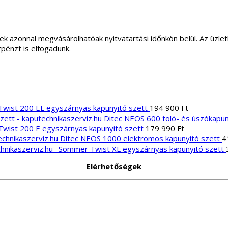
ek azonnal megvásárolhatóak nyitvatartási időnkön belül. Az üz
zpénzt is elfogadunk.
wist 200 EL egyszárnyas kapunyitó szett
194 900
Ft
Ditec NEOS 600 toló- és úszókapun
wist 200 E egyszárnyas kapunyitó szett
179 990
Ft
Ditec NEOS 1000 elektromos kapunyitó szett
4
Sommer Twist XL egyszárnyas kapunyitó szett
Elérhetőségek