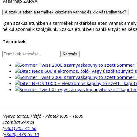
Vasárnap ZÁRVA
A szaküzletben a termékek készleten vannak és kik vásárolhatnak?
Igen szaküzletünkben a termékek raktárkészleten vannak amely
nélkül azonnal kiszolgálunk. Szaküzletünkben bankkártyát és kés
Termékek
Keresés
Keresés
a
Sommer T
következőre:
Sommer T
Nyitva tartás:
Hétfő - Péntek 9:00 - 18:00
Szombat ZÁRVA
(+361) 205-41-66
(+3620) 433-55-10