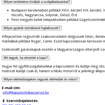
Milyen területeken kínáljuk a szolgáltatásainkat?
Budapest kerületeiben példáúl XVIII. kerület XIX. kerület, II.
Vecsés, Nagytarcsa, Solymár, Diósd, Érd
Pest megyén belüli településeken például Szigetszentmikl
Milyen gyártók termékeivel foglalkozunk?
Kifejezetten regisztrált szakszervizként dolgozunk Ditec, Ben
márkákkal például Roger, Came. Ezzel kapcsolatosan keressen 
Szekcionált garázskapuk esetén a Magyarországon elterjedt sze
Mit tegyek, ha elromlott a kapu?
Vegye fel ügyfélszolgálatunkkal a kapcsolatot és küldje meg rész
matricát küldje csak el, hanem a hibás motorról a jelenlegi áll
Milyen elérhetőségeken vagyunk elérhetőek és mikor?
E-mail cím:
info@kaputechnikaszerviz.hu
📱 Szervizbejelentés: