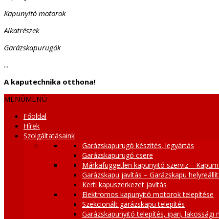
Kapunyitó motorok
Alkatrészek
Garázskapurugók
...
A kaputechnika otthona!
MENÜ
MENÜ
Főoldal
Hírek
Szolgáltatásaink
Garázskapurugó készítés, legyártás
Garázskapurugó csere
Márkafüggetlen kapunyitó szerviz – Kapum
Garázskapu javítás – Garázskapu helyreállí
Kerti kapuszerkezet javítás
Elektromos kapunyitó motorok telepítése
Szekcionált garázskapu telepítés
Garázskapunyitó telepítés, ipari, lakossági