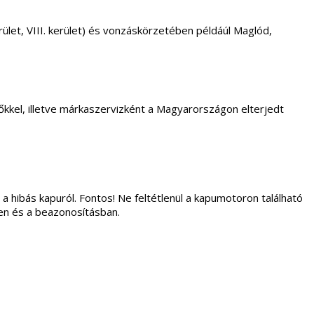
. kerület, VIII. kerület) és vonzáskörzetében példáúl Maglód,
kkel, illetve márkaszervizként a Magyarországon elterjedt
 a hibás kapuról. Fontos! Ne feltétlenül a kapumotoron található
ben és a beazonosításban.