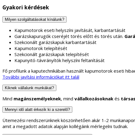
Gyakori kérdések
Milyen szolgáltatásokat kínálunk?
Kapumotorok eseti helyszíni javítását, karbantartását
Garázskapurugók cseréjét törés előtt és törés után.
Gará
Szekcionált garázskapuk karbantartását
Kapumotorok telepítését
Szekcionált garázskapuk telepítését
Kapunyitó-távirányítók helyszíni feltanítását
Fő profilunk a kaputechnikában használt kapumotorok eseti hibae
További javítási információkat itt talál
Kiknek vállalunk munkákat?
Mind
magánszemélyeknek
, mind
vállalkozásoknak
és
társa
Mennyi idő alatt érkezik ki a szerelő?
Ütemezési rendszerünknek köszönhetően akár 1-2 munkanapon b
amit a megadott adatok alapján kollégáink mérlegelni tudnak.