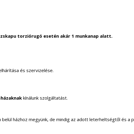
zskapu torziórugó esetén akár 1 munkanap alatt.
lhárítása és szervizelése.
sházaknak
kínálunk szolgáltatást.
elül házhoz megyünk, de mindig az adott leterheltségtől és a 