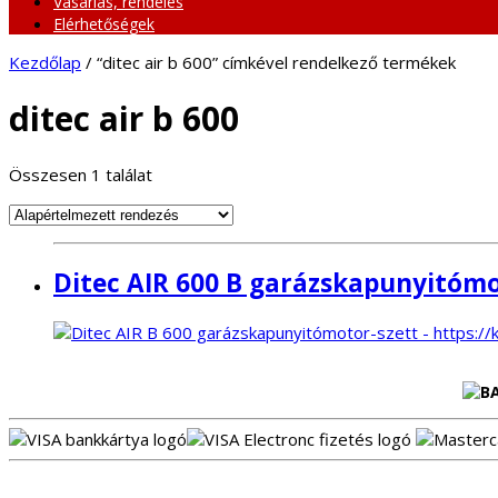
Vásárlás, rendelés
Elérhetőségek
Kezdőlap
/ “ditec air b 600” címkével rendelkező termékek
ditec air b 600
Összesen 1 találat
Ditec AIR 600 B garázskapunyitómo