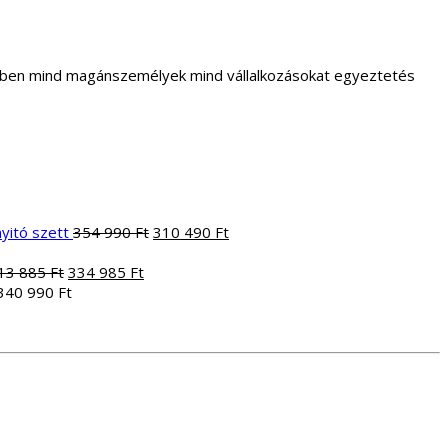
letben mind magánszemélyek mind vállalkozásokat egyeztetés
Original
Current
yitó szett
354 990
Ft
310 490
Ft
price
price
Original
Current
was:
is:
13 885
Ft
334 985
Ft
price
price
354
310
340 990
Ft
was:
is:
990 Ft.
490 Ft.
413
334
885 Ft.
985 Ft.