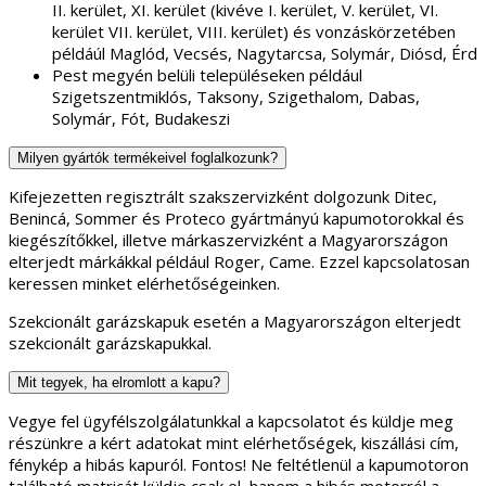
II. kerület, XI. kerület (kivéve I. kerület, V. kerület, VI.
kerület VII. kerület, VIII. kerület) és vonzáskörzetében
példáúl Maglód, Vecsés, Nagytarcsa, Solymár, Diósd, Érd
Pest megyén belüli településeken például
Szigetszentmiklós, Taksony, Szigethalom, Dabas,
Solymár, Fót, Budakeszi
Milyen gyártók termékeivel foglalkozunk?
Kifejezetten regisztrált szakszervizként dolgozunk Ditec,
Benincá, Sommer és Proteco gyártmányú kapumotorokkal és
kiegészítőkkel, illetve márkaszervizként a Magyarországon
elterjedt márkákkal például Roger, Came. Ezzel kapcsolatosan
keressen minket elérhetőségeinken.
Szekcionált garázskapuk esetén a Magyarországon elterjedt
szekcionált garázskapukkal.
Mit tegyek, ha elromlott a kapu?
Vegye fel ügyfélszolgálatunkkal a kapcsolatot és küldje meg
részünkre a kért adatokat mint elérhetőségek, kiszállási cím,
fénykép a hibás kapuról. Fontos! Ne feltétlenül a kapumotoron