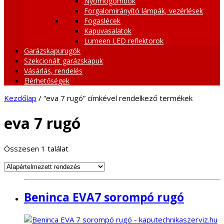
Nyomógombok
Forgalomirányító lámpák, vezérlések
Fogaslécek
Kapuvasalatok
Lumeen LED reflektorok
Garázskapurugók
Szekcionált garázskapuk
Vásárlás, rendelés
Elérhetőségek
Kezdőlap
/ “eva 7 rugó” címkével rendelkező termékek
eva 7 rugó
Összesen 1 találat
Beninca EVA7 sorompó rugó