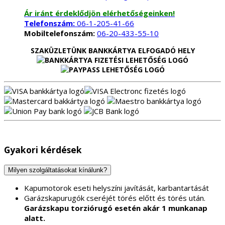
Ár iránt érdeklődjön elérhetőségeinken!
Telefonszám:
06-1-205-41-66
Mobiltelefonszám:
06-20-433-55-10
SZAKÜZLETÜNK BANKKÁRTYA ELFOGADÓ HELY
Gyakori kérdések
Milyen szolgáltatásokat kínálunk?
Kapumotorok eseti helyszíni javítását, karbantartását
Garázskapurugók cseréjét törés előtt és törés után.
Garázskapu torziórugó esetén akár 1 munkanap
alatt.