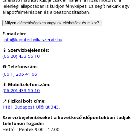
található matricát küldje csak el, hanem a hibás motorról a
jelenlegi állapotában is küldjön fényképet. Ez segít nekünk egy
állapotfelmérésben és a beazonosításban.
Milyen elérhetőségeken vagyunk elérhetőek és mikor?
E-mail cím:
info@kaputechnikaszerviz.hu
📱 Szervizbejelentés:
(06 20) 433 55 10
☎️ Telefonszám:
(06 1) 205 41 66
📱 Mobiltelefonszám:
(06 20) 433 55 10
📍
Fizikai bolt címe:
1181 Budapest Üllői út 343.
Szervizbejelentéseket a következő időpontokban tudjuk
telefonon fogadni
Hétfő - Péntek 9:00 - 17:00