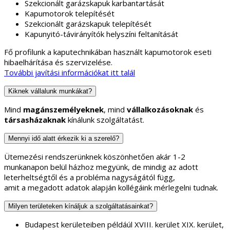
Szekcionált garázskapuk karbantartását
Kapumotorok telepítését
Szekcionált garázskapuk telepítését
Kapunyitó-távirányítók helyszíni feltanítását
Fő profilunk a kaputechnikában használt kapumotorok eseti
hibaelhárítása és szervizelése.
További javítási információkat itt talál
Kiknek vállalunk munkákat?
Mind
magánszemélyeknek
, mind
vállalkozásoknak
és
társasházaknak
kínálunk szolgáltatást.
Mennyi idő alatt érkezik ki a szerelő?
Ütemezési rendszerünknek köszönhetően akár 1-2
munkanapon belül házhoz megyünk, de mindig az adott
leterheltségtől és a probléma nagyságától függ,
amit a megadott adatok alapján kollégáink mérlegelni tudnak.
Milyen területeken kínáljuk a szolgáltatásainkat?
Budapest kerületeiben példáúl XVIII. kerület XIX. kerület,