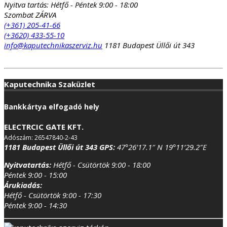
990 Ft.
490 Ft.
Nyitva tartás:
Hétfő - Péntek 9:00 - 18:00
Szombat ZÁRVA
(+361) 205-41-66
(+3620) 433-55-10
info@kaputechnikaszerviz.hu
1181 Budapest Üllői út 343
Kaputechnika Szaküzlet
Bankkártya elfogadó hely
ELECTRCIC GATE KFT.
Adószám: 26547840-2-43
1181 Budapest Üllői út 343
GPS:
47°26’17.1″ N 19°11’29.2″E
Nyitvatartás:
Hétfő - Csütörtök 9:00 - 18:00
Péntek 9:00 - 15:00
Árukiadás:
Hétfő - Csütörtök 9:00 - 17:30
Péntek 9:00 - 14:30