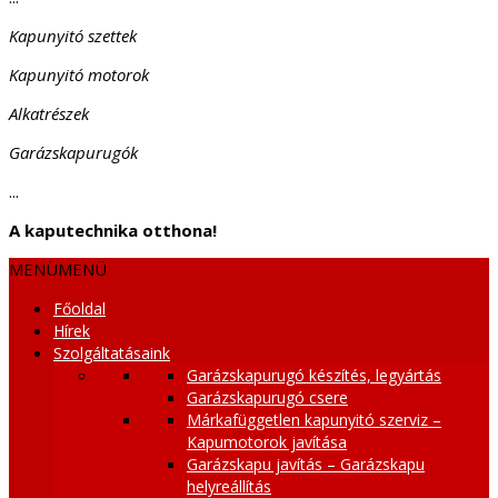
Kapunyitó szettek
Kapunyitó motorok
Alkatrészek
Garázskapurugók
...
A kaputechnika otthona!
MENÜ
MENÜ
Főoldal
Hírek
Szolgáltatásaink
Garázskapurugó készítés, legyártás
Garázskapurugó csere
Márkafüggetlen kapunyitó szerviz –
Kapumotorok javítása
Garázskapu javítás – Garázskapu
helyreállítás