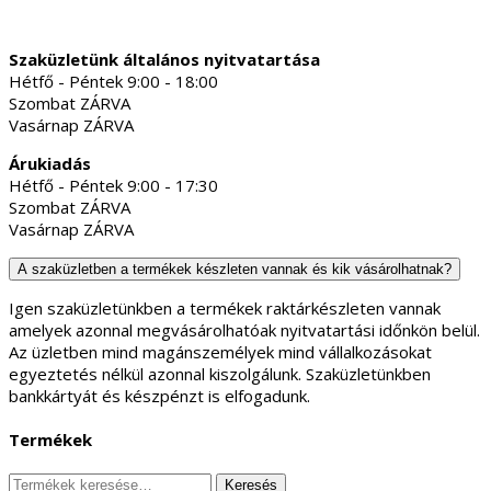
Szaküzletünk általános nyitvatartása
Hétfő - Péntek 9:00 - 18:00
Szombat ZÁRVA
Vasárnap ZÁRVA
Árukiadás
Hétfő - Péntek 9:00 - 17:30
Szombat ZÁRVA
Vasárnap ZÁRVA
A szaküzletben a termékek készleten vannak és kik vásárolhatnak?
Igen szaküzletünkben a termékek raktárkészleten vannak
amelyek azonnal megvásárolhatóak nyitvatartási időnkön belül.
Az üzletben mind magánszemélyek mind vállalkozásokat
egyeztetés nélkül azonnal kiszolgálunk. Szaküzletünkben
bankkártyát és készpénzt is elfogadunk.
Termékek
Keresés
Keresés