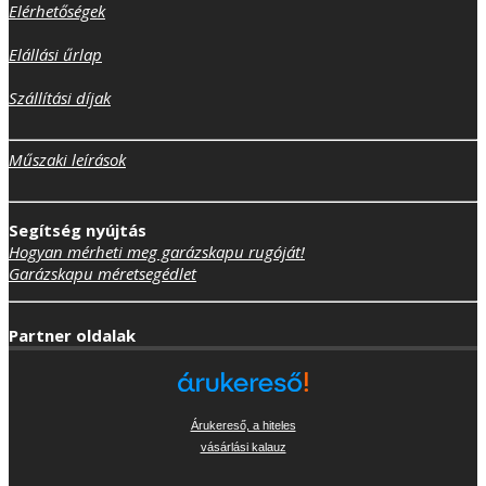
Elérhetőségek
Elállási űrlap
Szállítási díjak
Műszaki leírások
Segítség nyújtás
Hogyan mérheti meg garázskapu rugóját!
Garázskapu méretsegédlet
Partner oldalak
Árukereső, a hiteles
vásárlási kalauz