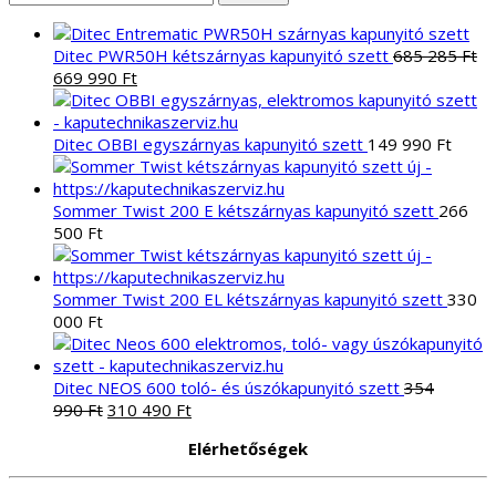
a
következőre:
Ditec PWR50H kétszárnyas kapunyitó szett
685 285
Ft
Original
Current
669 990
Ft
price
price
was:
is:
685
669
Ditec OBBI egyszárnyas kapunyitó szett
149 990
Ft
285 Ft.
990 Ft.
Sommer Twist 200 E kétszárnyas kapunyitó szett
266
500
Ft
Sommer Twist 200 EL kétszárnyas kapunyitó szett
330
000
Ft
Ditec NEOS 600 toló- és úszókapunyitó szett
354
Original
Current
990
Ft
310 490
Ft
price
price
Elérhetőségek
was:
is:
354
310