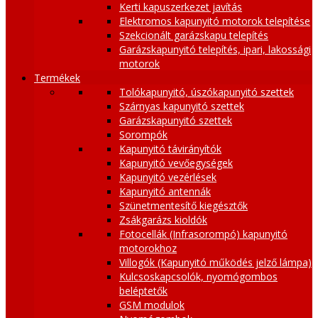
Kerti kapuszerkezet javítás
Elektromos kapunyitó motorok telepítése
Szekcionált garázskapu telepítés
Garázskapunyitó telepítés, ipari, lakossági
motorok
Termékek
Tolókapunyitó, úszókapunyitó szettek
Szárnyas kapunyitó szettek
Garázskapunyitó szettek
Sorompók
Kapunyitó távirányítók
Kapunyitó vevőegységek
Kapunyitó vezérlések
Kapunyitó antennák
Szünetmentesítő kiegésztők
Zsákgarázs kioldók
Fotocellák (Infrasorompó) kapunyitó
motorokhoz
Villogók (Kapunyitó működés jelző lámpa)
Kulcsoskapcsolók, nyomógombos
beléptetők
GSM modulok