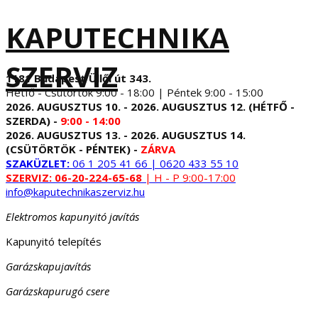
KAPUTECHNIKA
SZERVIZ
1181 Budapest Üllői út 343.
Hétfő - Csütörtök 9:00 - 18:00 | Péntek 9:00 - 15:00
2026. AUGUSZTUS 10. - 2026. AUGUSZTUS 12. (HÉTFŐ -
SZERDA) -
9:00 - 14:00
2026. AUGUSZTUS 13. - 2026. AUGUSZTUS 14.
(CSÜTÖRTÖK - PÉNTEK) -
ZÁRVA
SZAKÜZLET:
06 1 205 41 66 | 0620 433 55 10
SZERVIZ:
06-20-224-65-68
| H - P 9:00-17:00
info@kaputechnikaszerviz.hu
Elektromos kapunyitó javítás
Kapunyitó telepítés
Garázskapujavítás
Garázskapurugó csere
...