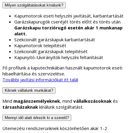
Milyen szolgáltatásokat kínálunk?
Kapumotorok eseti helyszíni javítását, karbantartását
Garázskapurugók cseréjét törés előtt és törés után.
Garázskapu torziórugó esetén akár 1 munkanap
alatt.
Szekcionált garázskapuk karbantartását
Kapumotorok telepítését
Szekcionált garázskapuk telepítését
Kapunyitó-távirányítók helyszíni feltanítását
Fő profilunk a kaputechnikában használt kapumotorok eseti
hibaelhárítása és szervizelése.
További javítási információkat itt talál
Kiknek vállalunk munkákat?
Mind
magánszemélyeknek
, mind
vállalkozásoknak
és
társasházaknak
kínálunk szolgáltatást.
Mennyi idő alatt érkezik ki a szerelő?
Ütemezési rendszerünknek köszönhetően akár 1-2