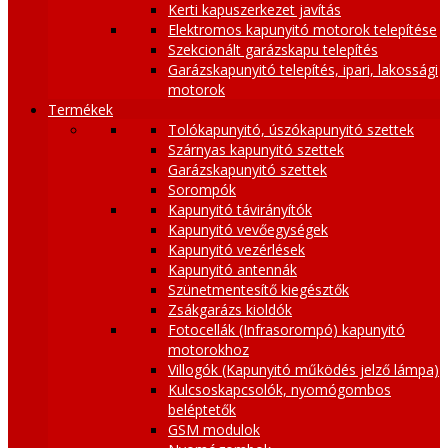
Kerti kapuszerkezet javítás
Elektromos kapunyitó motorok telepítése
Szekcionált garázskapu telepítés
Garázskapunyitó telepítés, ipari, lakossági
motorok
Termékek
Tolókapunyitó, úszókapunyitó szettek
Szárnyas kapunyitó szettek
Garázskapunyitó szettek
Sorompók
Kapunyitó távirányítók
Kapunyitó vevőegységek
Kapunyitó vezérlések
Kapunyitó antennák
Szünetmentesítő kiegésztők
Zsákgarázs kioldók
Fotocellák (Infrasorompó) kapunyitó
motorokhoz
Villogók (Kapunyitó működés jelző lámpa)
Kulcsoskapcsolók, nyomógombos
beléptetők
GSM modulok