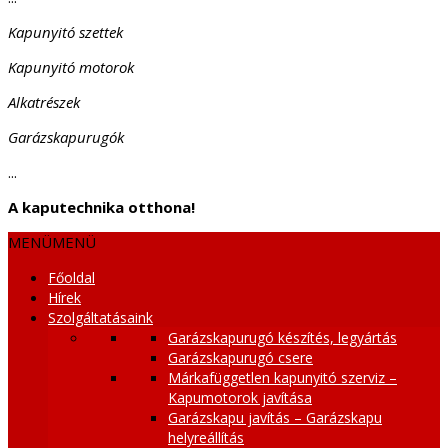
Kapunyitó szettek
Kapunyitó motorok
Alkatrészek
Garázskapurugók
...
A kaputechnika otthona!
MENÜ
MENÜ
Főoldal
Hírek
Szolgáltatásaink
Garázskapurugó készítés, legyártás
Garázskapurugó csere
Márkafüggetlen kapunyitó szerviz –
Kapumotorok javítása
Garázskapu javítás – Garázskapu
helyreállítás