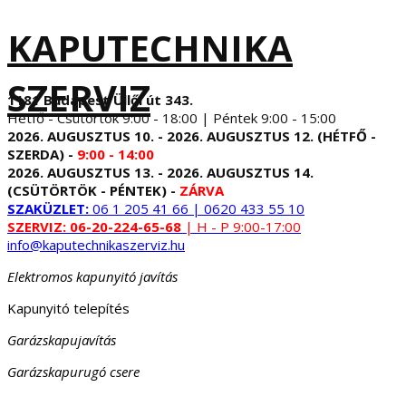
KAPUTECHNIKA
SZERVIZ
1181 Budapest Üllői út 343.
Hétfő - Csütörtök 9:00 - 18:00 | Péntek 9:00 - 15:00
2026. AUGUSZTUS 10. - 2026. AUGUSZTUS 12. (HÉTFŐ -
SZERDA) -
9:00 - 14:00
2026. AUGUSZTUS 13. - 2026. AUGUSZTUS 14.
(CSÜTÖRTÖK - PÉNTEK) -
ZÁRVA
SZAKÜZLET:
06 1 205 41 66 | 0620 433 55 10
SZERVIZ:
06-20-224-65-68
| H - P 9:00-17:00
info@kaputechnikaszerviz.hu
Elektromos kapunyitó javítás
Kapunyitó telepítés
Garázskapujavítás
Garázskapurugó csere
...