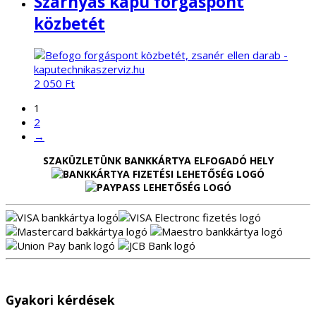
Szárnyas kapu forgáspont
közbetét
2 050
Ft
1
2
→
SZAKÜZLETÜNK BANKKÁRTYA ELFOGADÓ HELY
Gyakori kérdések