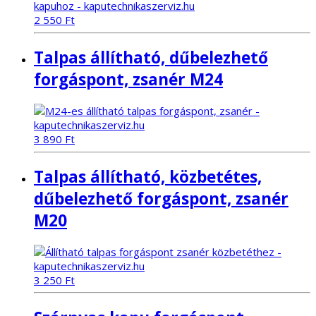
2 550
Ft
Talpas állítható, dűbelezhető
forgáspont, zsanér M24
3 890
Ft
Talpas állítható, közbetétes,
dűbelezhető forgáspont, zsanér
M20
3 250
Ft