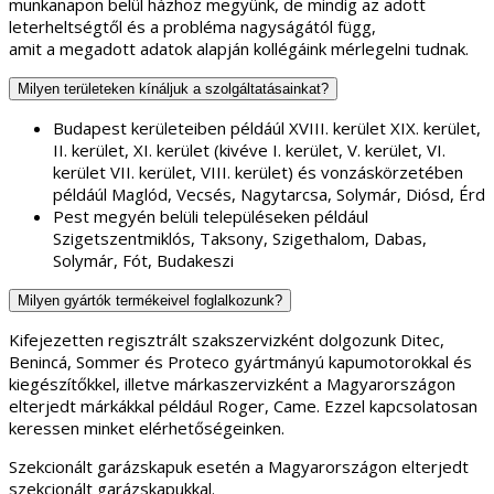
munkanapon belül házhoz megyünk, de mindig az adott
leterheltségtől és a probléma nagyságától függ,
amit a megadott adatok alapján kollégáink mérlegelni tudnak.
Milyen területeken kínáljuk a szolgáltatásainkat?
Budapest kerületeiben példáúl XVIII. kerület XIX. kerület,
II. kerület, XI. kerület (kivéve I. kerület, V. kerület, VI.
kerület VII. kerület, VIII. kerület) és vonzáskörzetében
példáúl Maglód, Vecsés, Nagytarcsa, Solymár, Diósd, Érd
Pest megyén belüli településeken például
Szigetszentmiklós, Taksony, Szigethalom, Dabas,
Solymár, Fót, Budakeszi
Milyen gyártók termékeivel foglalkozunk?
Kifejezetten regisztrált szakszervizként dolgozunk Ditec,
Benincá, Sommer és Proteco gyártmányú kapumotorokkal és
kiegészítőkkel, illetve márkaszervizként a Magyarországon
elterjedt márkákkal például Roger, Came. Ezzel kapcsolatosan
keressen minket elérhetőségeinken.
Szekcionált garázskapuk esetén a Magyarországon elterjedt
szekcionált garázskapukkal.