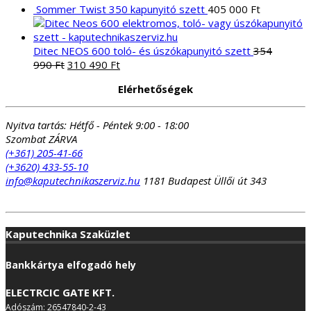
Sommer Twist 350 kapunyitó szett
405 000
Ft
Ditec NEOS 600 toló- és úszókapunyitó szett
354
Original
Current
990
Ft
310 490
Ft
price
price
Elérhetőségek
was:
is:
354
310
990 Ft.
490 Ft.
Nyitva tartás:
Hétfő - Péntek 9:00 - 18:00
Szombat ZÁRVA
(+361) 205-41-66
(+3620) 433-55-10
info@kaputechnikaszerviz.hu
1181 Budapest Üllői út 343
Kaputechnika Szaküzlet
Bankkártya elfogadó hely
ELECTRCIC GATE KFT.
Adószám: 26547840-2-43