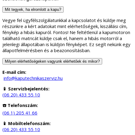
Mit tegyek, ha elromlott a kapu?
Vegye fel ügyfélszolgálatunkkal a kapcsolatot és küldje meg
részünkre a kért adatokat mint elérhetőségek, kiszállási cím,
fénykép a hibás kapuról. Fontos! Ne feltétlenül a kapumotoron
található matricát küldje csak el, hanem a hibás motorról a
jelenlegi állapotában is küldjön fényképet. Ez segít nekünk egy
állapotfelmérésben és a beazonosításban.
Milyen elérhetőségeken vagyunk elérhetőek és mikor?
E-mail cím:
info@kaputechnikaszerviz.hu
📱 Szervizbejelentés:
(06 20) 433 55 10
☎️ Telefonszám:
(06 1) 205 41 66
📱 Mobiltelefonszám:
(06 20) 433 55 10