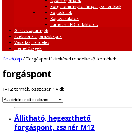
Nyomógombok
Forgalomirányító lámpák, vezérlések
Fogaslécek
Kapuvasalatok
Lumeen LED reflektorok
Garázskapurugók
Szekcionált garázskapuk
Vásárlás, rendelés
Elérhetőségek
Kezdőlap
/ “forgáspont” címkével rendelkező termékek
forgáspont
1–12 termék, összesen 14 db
Állítható, hegeszthető
forgáspont, zsanér M12