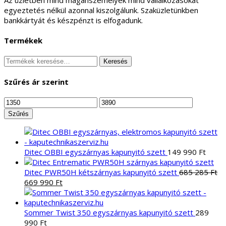
Az üzletben mind magánszemélyek mind vállalkozásokat
egyeztetés nélkül azonnal kiszolgálunk. Szaküzletünkben
bankkártyát és készpénzt is elfogadunk.
Termékek
Keresés
Keresés
a
következőre:
Szűrés ár szerint
Min
Max
ár
ár
Szűrés
Ditec OBBI egyszárnyas kapunyitó szett
149 990
Ft
Ditec PWR50H kétszárnyas kapunyitó szett
685 285
Ft
Original
Current
669 990
Ft
price
price
was:
is:
685
669
Sommer Twist 350 egyszárnyas kapunyitó szett
289
285 Ft.
990 Ft.
990
Ft