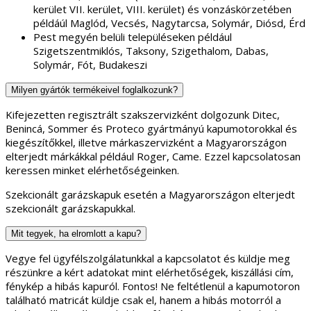
kerület VII. kerület, VIII. kerület) és vonzáskörzetében
példáúl Maglód, Vecsés, Nagytarcsa, Solymár, Diósd, Érd
Pest megyén belüli településeken például
Szigetszentmiklós, Taksony, Szigethalom, Dabas,
Solymár, Fót, Budakeszi
Milyen gyártók termékeivel foglalkozunk?
Kifejezetten regisztrált szakszervizként dolgozunk Ditec,
Benincá, Sommer és Proteco gyártmányú kapumotorokkal és
kiegészítőkkel, illetve márkaszervizként a Magyarországon
elterjedt márkákkal például Roger, Came. Ezzel kapcsolatosan
keressen minket elérhetőségeinken.
Szekcionált garázskapuk esetén a Magyarországon elterjedt
szekcionált garázskapukkal.
Mit tegyek, ha elromlott a kapu?
Vegye fel ügyfélszolgálatunkkal a kapcsolatot és küldje meg
részünkre a kért adatokat mint elérhetőségek, kiszállási cím,
fénykép a hibás kapuról. Fontos! Ne feltétlenül a kapumotoron
található matricát küldje csak el, hanem a hibás motorról a