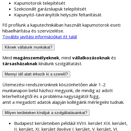
Kapumotorok telepítését
Szekcionált garázskapuk telepítését
Kapunyitó-távirányítók helyszíni feltanítását
Fő profilunk a kaputechnikában használt kapumotorok eseti
hibaelhárítása és szervizelése.
További javítási információkat itt talál
Kiknek vállalunk munkákat?
Mind
magánszemélyeknek
, mind
vállalkozásoknak
és
társasházaknak
kínálunk szolgáltatást.
Mennyi idő alatt érkezik ki a szerelő?
Ütemezési rendszerünknek köszönhetően akár 1-2
munkanapon belül házhoz megyünk, de mindig az adott
leterheltségtől és a probléma nagyságától függ,
amit a megadott adatok alapján kollégáink mérlegelni tudnak.
Milyen területeken kínáljuk a szolgáltatásainkat?
Budapest kerületeiben példáúl XVIII. kerület XIX. kerület,
II. kerület, XI. kerület (kivéve I. kerület, V. kerület, VI.