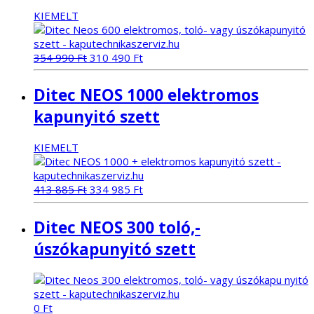
KIEMELT
Original
Current
354 990
Ft
310 490
Ft
price
price
was:
is:
Ditec NEOS 1000 elektromos
354
310
990 Ft.
490 Ft.
kapunyitó szett
KIEMELT
Original
Current
413 885
Ft
334 985
Ft
price
price
was:
is:
Ditec NEOS 300 toló,-
413
334
885 Ft.
985 Ft.
úszókapunyitó szett
0
Ft