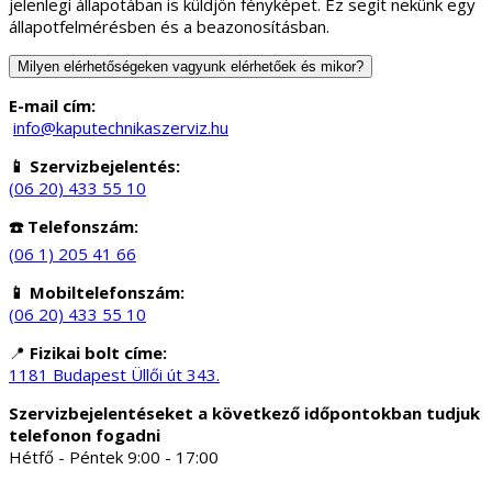
jelenlegi állapotában is küldjön fényképet. Ez segít nekünk egy
állapotfelmérésben és a beazonosításban.
Milyen elérhetőségeken vagyunk elérhetőek és mikor?
E-mail cím:
info@kaputechnikaszerviz.hu
📱 Szervizbejelentés:
(06 20) 433 55 10
☎️ Telefonszám:
(06 1) 205 41 66
📱 Mobiltelefonszám:
(06 20) 433 55 10
📍
Fizikai bolt címe:
1181 Budapest Üllői út 343.
Szervizbejelentéseket a következő időpontokban tudjuk
telefonon fogadni
Hétfő - Péntek 9:00 - 17:00