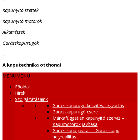
Kapunyitó szettek
Kapunyitó motorok
Alkatrészek
Garázskapurugók
...
A kaputechnika otthona!
MENÜ
MENÜ
Főoldal
Hírek
Szolgáltatásaink
Garázskapurugó készítés, legyártás
Garázskapurugó csere
Márkafüggetlen kapunyitó szerviz –
Kapumotorok javítása
Garázskapu javítás – Garázskapu
helyreállítás