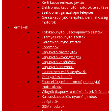
Kerti kapuszerkezet javítás
Elektromos kapunyitó motorok telepítése
Szekcionált garázskapu telepítés
Garázskapunyitó telepítés, ipari, lakossági
motorok
Termékek
Tolókapunyitó, úszókapunyitó szettek
Szárnyas kapunyitó szettek
Garázskapunyitó szettek
Sorompók
Kapunyitó távirányítók
Kapunyitó vevőegységek
Kapunyitó vezérlések
Kapunyitó antennák
Szünetmentesítő kiegésztők
Zsákgarázs kioldók
Fotocellák (Infrasorompó) kapunyitó
motorokhoz
Villogók (Kapunyitó működés jelző lámpa)
Kulcsoskapcsolók, nyomógombos
beléptetők
GSM modulok