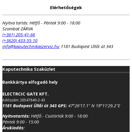
Elérhetőségek
Nyitva tartás:
Hétfő - Péntek 9:00 - 18:00
Szombat ZÁRVA
(+361) 205-41-66
(+3620) 433-55-10
info@kaputechnikaszerviz.hu
1181 Budapest Üllői út 343
Kaputechnika Szaküzlet
Bankkártya elfogadó hely
ELECTRCIC GATE KFT.
Adószám: 26547840-2-43
1181 Budapest Üllői út 343
GPS:
47°26’17.1″ N 19°11’29.2″E
Nyitvatartás:
Hétfő - Csütörtök 9:00 - 18:00
Péntek 9:00 - 15:00
Árukiadás: