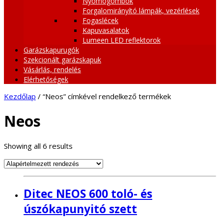
Nyomógombok
Forgalomirányító lámpák, vezérlések
Fogaslécek
Kapuvasalatok
Lumeen LED reflektorok
Garázskapurugók
Szekcionált garázskapuk
Vásárlás, rendelés
Elérhetőségek
Kezdőlap
/ “Neos” címkével rendelkező termékek
Neos
Showing all 6 results
Ditec NEOS 600 toló- és
úszókapunyitó szett