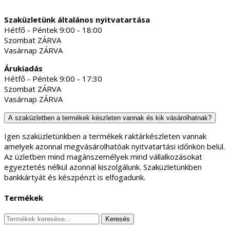
Szaküzletünk általános nyitvatartása
Hétfő - Péntek 9:00 - 18:00
Szombat ZÁRVA
Vasárnap ZÁRVA
Árukiadás
Hétfő - Péntek 9:00 - 17:30
Szombat ZÁRVA
Vasárnap ZÁRVA
A szaküzletben a termékek készleten vannak és kik vásárolhatnak?
Igen szaküzletünkben a termékek raktárkészleten vannak
amelyek azonnal megvásárolhatóak nyitvatartási időnkön belül.
Az üzletben mind magánszemélyek mind vállalkozásokat
egyeztetés nélkül azonnal kiszolgálunk. Szaküzletünkben
bankkártyát és készpénzt is elfogadunk.
Termékek
Keresés
Keresés
a