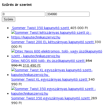
következőre:
Szűrés ár szerint
Min
Max
ár
ár
Szűrés
Sommer Twist 350 kapunyitó szett
405 000
Ft
Sommer Twist 200 EL kétszárnyas kapunyitó szett
330
000
Ft
Ditec NEOS 600 toló- és úszókapunyitó szett
354
Original
Current
990
Ft
310 490
Ft
price
price
was:
is:
354
310
Sommer Twist XL egyszárnyas kapunyitó szett
340
990 Ft.
490 Ft.
990
Ft
Sommer Twist 350 egyszárnyas kapunyitó szett
289
990
Ft