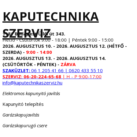
KAPUTECHNIKA
SZERVIZ
1181 Budapest Üllői út 343.
Hétfő - Csütörtök 9:00 - 18:00 | Péntek 9:00 - 15:00
2026. AUGUSZTUS 10. - 2026. AUGUSZTUS 12. (HÉTFŐ -
SZERDA) -
9:00 - 14:00
2026. AUGUSZTUS 13. - 2026. AUGUSZTUS 14.
(CSÜTÖRTÖK - PÉNTEK) -
ZÁRVA
SZAKÜZLET:
06 1 205 41 66 | 0620 433 55 10
SZERVIZ:
06-20-224-65-68
| H - P 9:00-17:00
info@kaputechnikaszerviz.hu
Elektromos kapunyitó javítás
Kapunyitó telepítés
Garázskapujavítás
Garázskapurugó csere
...