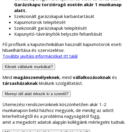
Garázskapu torziórugó esetén akár 1 munkanap
alatt.
Szekcionált garázskapuk karbantartását
Kapumotorok telepítését
Szekcionált garázskapuk telepítését
Kapunyitó-távirányítók helyszíni feltanítását
Fő profilunk a kaputechnikában használt kapumotorok eseti
hibaelhárítása és szervizelése.
További javítási információkat itt talál
Kiknek vállalunk munkákat?
Mind
magánszemélyeknek
, mind
vállalkozásoknak
és
társasházaknak
kínálunk szolgáltatást.
Mennyi idő alatt érkezik ki a szerelő?
Ütemezési rendszerünknek köszönhetően akár 1-2
munkanapon belül házhoz megyünk, de mindig az adott
leterheltségtől és a probléma nagyságától függ,
amit a megadott adatok alapján kollégáink mérlegelni tudnak.