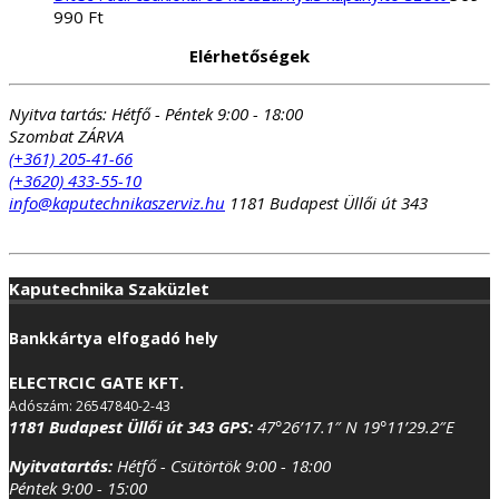
990
Ft
Elérhetőségek
Nyitva tartás:
Hétfő - Péntek 9:00 - 18:00
Szombat ZÁRVA
(+361) 205-41-66
(+3620) 433-55-10
info@kaputechnikaszerviz.hu
1181 Budapest Üllői út 343
Kaputechnika Szaküzlet
Bankkártya elfogadó hely
ELECTRCIC GATE KFT.
Adószám: 26547840-2-43
1181 Budapest Üllői út 343
GPS:
47°26’17.1″ N 19°11’29.2″E
Nyitvatartás:
Hétfő - Csütörtök 9:00 - 18:00
Péntek 9:00 - 15:00