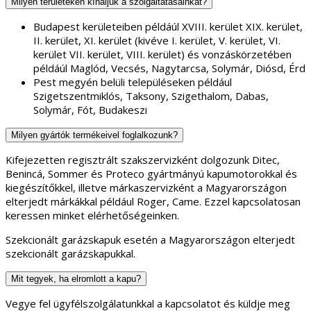
Milyen területeken kínáljuk a szolgáltatásainkat?
Budapest kerületeiben példáúl XVIII. kerület XIX. kerület,
II. kerület, XI. kerület (kivéve I. kerület, V. kerület, VI.
kerület VII. kerület, VIII. kerület) és vonzáskörzetében
példáúl Maglód, Vecsés, Nagytarcsa, Solymár, Diósd, Érd
Pest megyén belüli településeken például
Szigetszentmiklós, Taksony, Szigethalom, Dabas,
Solymár, Fót, Budakeszi
Milyen gyártók termékeivel foglalkozunk?
Kifejezetten regisztrált szakszervizként dolgozunk Ditec,
Benincá, Sommer és Proteco gyártmányú kapumotorokkal és
kiegészítőkkel, illetve márkaszervizként a Magyarországon
elterjedt márkákkal például Roger, Came. Ezzel kapcsolatosan
keressen minket elérhetőségeinken.
Szekcionált garázskapuk esetén a Magyarországon elterjedt
szekcionált garázskapukkal.
Mit tegyek, ha elromlott a kapu?
Vegye fel ügyfélszolgálatunkkal a kapcsolatot és küldje meg