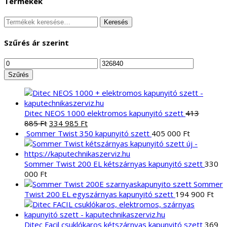
Termékek
Keresés
Keresés
a
következőre:
Szűrés ár szerint
Min
Max
ár
ár
Szűrés
Ditec NEOS 1000 elektromos kapunyitó szett
413
Original
Current
885
Ft
334 985
Ft
price
price
Sommer Twist 350 kapunyitó szett
405 000
Ft
was:
is:
413
334
885 Ft.
985 Ft.
Sommer Twist 200 EL kétszárnyas kapunyitó szett
330
000
Ft
Sommer
Twist 200 EL egyszárnyas kapunyitó szett
194 900
Ft
Ditec Facil csuklókaros kétszárnyas kapunyitó szett
369