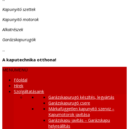
Kapunyitó szettek
Kapunyitó motorok
Alkatrészek
Garázskapurugók
...
A kaputechnika otthona!
MENÜ
MENÜ
Főoldal
Hírek
Szolgáltatásaink
Garázskapurugó készítés, legyártás
Garázskapurugó csere
Márkafüggetlen kapunyitó szerviz –
Kapumotorok javítása
Garázskapu javítás – Garázskapu
helyreállítás