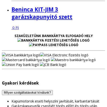
Beninca KIT-JIM 3
garázskapunyitó szett
0
Ft
SZAKÜZLETÜNK BANKKÁRTYA ELFOGADÓ HELY
Gyakori kérdések
Milyen szolgáltatásokat kínálunk?
Kapumotorok eseti helyszíni javítását, karbantartását
Garázskapurugók cseréjét törés előtt és törés után.