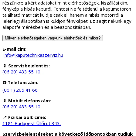
részünkre a kért adatokat mint elérhetőségek, kiszállási cím,
fénykép a hibás kapuról. Fontos! Ne feltétlenül a kapumotoron
található matricát küldje csak el, hanem a hibás motorról a
jelenlegi állapotában is küldjön fényképet. Ez segít nekünk egy
állapotfelmérésben és a beazonosításban.
Milyen elérhetőségeken vagyunk elérhetőek és mikor?
E-mail cím:
info@kaputechnikaszerviz.hu
📱 Szervizbejelentés:
(06 20) 433 55 10
☎️ Telefonszám:
(06 1) 205 41 66
📱 Mobiltelefonszám:
(06 20) 433 55 10
📍
Fizikai bolt címe:
1181 Budapest Üllői út 343.
Szervizbejelentéseket a következő időpontokban tudjuk