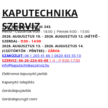
KAPUTECHNIKA
SZERVIZ
1181 Budapest Üllői út 343.
Hétfő - Csütörtök 9:00 - 18:00 | Péntek 9:00 - 15:00
2026. AUGUSZTUS 10. - 2026. AUGUSZTUS 12. (HÉTFŐ -
SZERDA) -
9:00 - 14:00
2026. AUGUSZTUS 13. - 2026. AUGUSZTUS 14.
(CSÜTÖRTÖK - PÉNTEK) -
ZÁRVA
SZAKÜZLET:
06 1 205 41 66 | 0620 433 55 10
SZERVIZ:
06-20-224-65-68
| H - P 9:00-17:00
info@kaputechnikaszerviz.hu
Elektromos kapunyitó javítás
Kapunyitó telepítés
Garázskapujavítás
Garázskapurugó csere
...