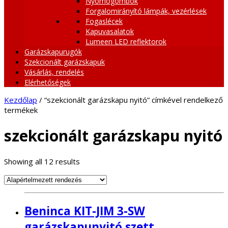
Nyomógombok
Forgalomirányító lámpák, vezérlések
Fogaslécek
Kapuvasalatok
Lumeen LED reflektorok
Garázskapurugók
Szekcionált garázskapuk
Vásárlás, rendelés
Elérhetőségek
Kezdőlap
/ “szekcionált garázskapu nyitó” címkével rendelkező
termékek
szekcionált garázskapu nyitó
Showing all 12 results
Beninca KIT-JIM 3-SW
garázskapunyitó szett