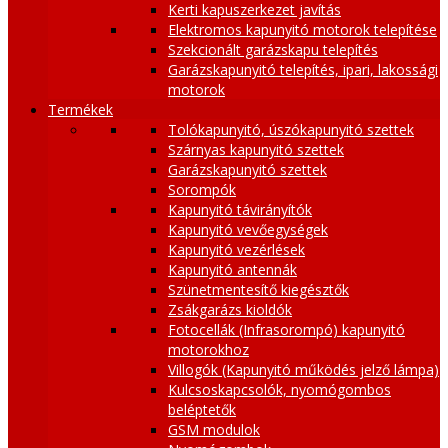
Kerti kapuszerkezet javítás
Elektromos kapunyitó motorok telepítése
Szekcionált garázskapu telepítés
Garázskapunyitó telepítés, ipari, lakossági
motorok
Termékek
Tolókapunyitó, úszókapunyitó szettek
Szárnyas kapunyitó szettek
Garázskapunyitó szettek
Sorompók
Kapunyitó távirányítók
Kapunyitó vevőegységek
Kapunyitó vezérlések
Kapunyitó antennák
Szünetmentesítő kiegésztők
Zsákgarázs kioldók
Fotocellák (Infrasorompó) kapunyitó
motorokhoz
Villogók (Kapunyitó működés jelző lámpa)
Kulcsoskapcsolók, nyomógombos
beléptetők
GSM modulok