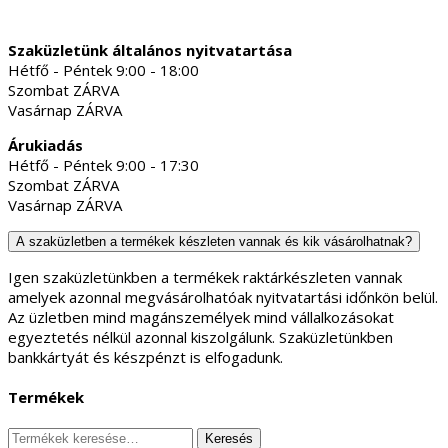
Szaküzletünk általános nyitvatartása
Hétfő - Péntek 9:00 - 18:00
Szombat ZÁRVA
Vasárnap ZÁRVA
Árukiadás
Hétfő - Péntek 9:00 - 17:30
Szombat ZÁRVA
Vasárnap ZÁRVA
A szaküzletben a termékek készleten vannak és kik vásárolhatnak?
Igen szaküzletünkben a termékek raktárkészleten vannak
amelyek azonnal megvásárolhatóak nyitvatartási időnkön belül.
Az üzletben mind magánszemélyek mind vállalkozásokat
egyeztetés nélkül azonnal kiszolgálunk. Szaküzletünkben
bankkártyát és készpénzt is elfogadunk.
Termékek
Keresés
Keresés