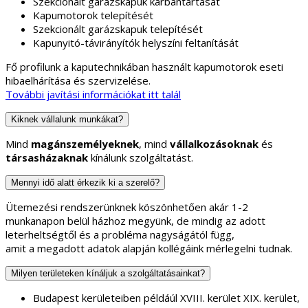
Szekcionált garázskapuk karbantartását
Kapumotorok telepítését
Szekcionált garázskapuk telepítését
Kapunyitó-távirányítók helyszíni feltanítását
Fő profilunk a kaputechnikában használt kapumotorok eseti
hibaelhárítása és szervizelése.
További javítási információkat itt talál
Kiknek vállalunk munkákat?
Mind
magánszemélyeknek
, mind
vállalkozásoknak
és
társasházaknak
kínálunk szolgáltatást.
Mennyi idő alatt érkezik ki a szerelő?
Ütemezési rendszerünknek köszönhetően akár 1-2
munkanapon belül házhoz megyünk, de mindig az adott
leterheltségtől és a probléma nagyságától függ,
amit a megadott adatok alapján kollégáink mérlegelni tudnak.
Milyen területeken kínáljuk a szolgáltatásainkat?
Budapest kerületeiben példáúl XVIII. kerület XIX. kerület,