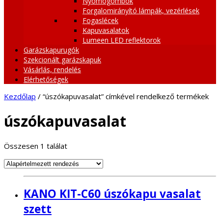
Nyomógombok
Forgalomirányító lámpák, vezérlések
Fogaslécek
Kapuvasalatok
Lumeen LED reflektorok
Garázskapurugók
Szekcionált garázskapuk
Vásárlás, rendelés
Elérhetőségek
Kezdőlap
/ “úszókapuvasalat” címkével rendelkező termékek
úszókapuvasalat
Összesen 1 találat
KANO KIT-C60 úszókapu vasalat
szett