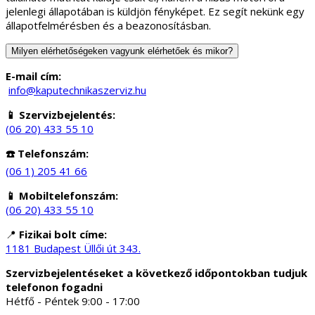
jelenlegi állapotában is küldjön fényképet. Ez segít nekünk egy
állapotfelmérésben és a beazonosításban.
Milyen elérhetőségeken vagyunk elérhetőek és mikor?
E-mail cím:
info@kaputechnikaszerviz.hu
📱 Szervizbejelentés:
(06 20) 433 55 10
☎️ Telefonszám:
(06 1) 205 41 66
📱 Mobiltelefonszám:
(06 20) 433 55 10
📍
Fizikai bolt címe:
1181 Budapest Üllői út 343.
Szervizbejelentéseket a következő időpontokban tudjuk
telefonon fogadni
Hétfő - Péntek 9:00 - 17:00