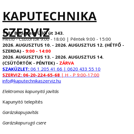
KAPUTECHNIKA
SZERVIZ
1181 Budapest Üllői út 343.
Hétfő - Csütörtök 9:00 - 18:00 | Péntek 9:00 - 15:00
2026. AUGUSZTUS 10. - 2026. AUGUSZTUS 12. (HÉTFŐ -
SZERDA) -
9:00 - 14:00
2026. AUGUSZTUS 13. - 2026. AUGUSZTUS 14.
(CSÜTÖRTÖK - PÉNTEK) -
ZÁRVA
SZAKÜZLET:
06 1 205 41 66 | 0620 433 55 10
SZERVIZ:
06-20-224-65-68
| H - P 9:00-17:00
info@kaputechnikaszerviz.hu
Elektromos kapunyitó javítás
Kapunyitó telepítés
Garázskapujavítás
Garázskapurugó csere
...