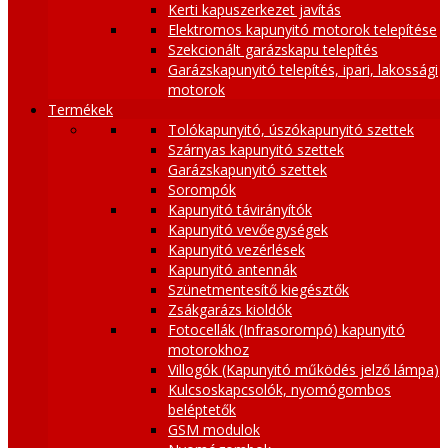
Kerti kapuszerkezet javítás
Elektromos kapunyitó motorok telepítése
Szekcionált garázskapu telepítés
Garázskapunyitó telepítés, ipari, lakossági
motorok
Termékek
Tolókapunyitó, úszókapunyitó szettek
Szárnyas kapunyitó szettek
Garázskapunyitó szettek
Sorompók
Kapunyitó távirányítók
Kapunyitó vevőegységek
Kapunyitó vezérlések
Kapunyitó antennák
Szünetmentesítő kiegésztők
Zsákgarázs kioldók
Fotocellák (Infrasorompó) kapunyitó
motorokhoz
Villogók (Kapunyitó működés jelző lámpa)
Kulcsoskapcsolók, nyomógombos
beléptetők
GSM modulok