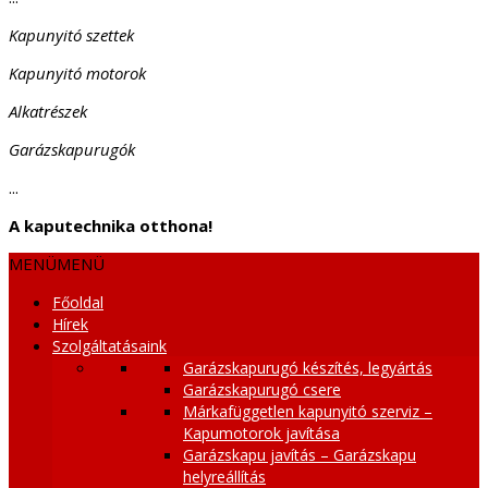
Kapunyitó szettek
Kapunyitó motorok
Alkatrészek
Garázskapurugók
...
A kaputechnika otthona!
MENÜ
MENÜ
Főoldal
Hírek
Szolgáltatásaink
Garázskapurugó készítés, legyártás
Garázskapurugó csere
Márkafüggetlen kapunyitó szerviz –
Kapumotorok javítása
Garázskapu javítás – Garázskapu
helyreállítás