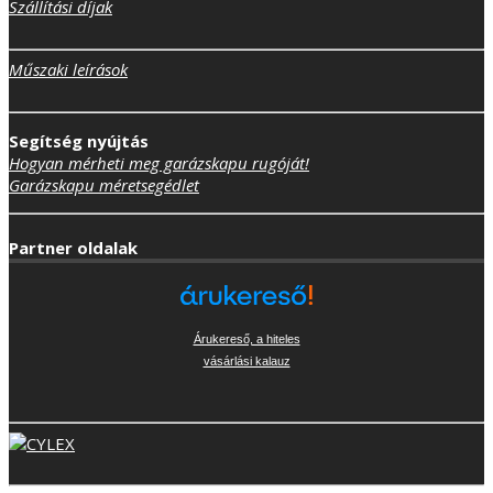
Szállítási díjak
Műszaki leírások
Segítség nyújtás
Hogyan mérheti meg garázskapu rugóját!
Garázskapu méretsegédlet
Partner oldalak
Árukereső, a hiteles
vásárlási kalauz