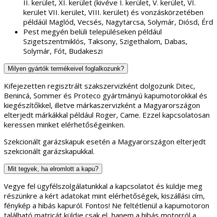
II. kerület, XI. kerület (kivéve I. kerület, V. kerület, VI.
kerület VII. kerület, VIII. kerület) és vonzáskörzetében
példáúl Maglód, Vecsés, Nagytarcsa, Solymár, Diósd, Érd
Pest megyén belüli településeken például
Szigetszentmiklós, Taksony, Szigethalom, Dabas,
Solymár, Fót, Budakeszi
Milyen gyártók termékeivel foglalkozunk?
Kifejezetten regisztrált szakszervizként dolgozunk Ditec,
Benincá, Sommer és Proteco gyártmányú kapumotorokkal és
kiegészítőkkel, illetve márkaszervizként a Magyarországon
elterjedt márkákkal például Roger, Came. Ezzel kapcsolatosan
keressen minket elérhetőségeinken.
Szekcionált garázskapuk esetén a Magyarországon elterjedt
szekcionált garázskapukkal.
Mit tegyek, ha elromlott a kapu?
Vegye fel ügyfélszolgálatunkkal a kapcsolatot és küldje meg
részünkre a kért adatokat mint elérhetőségek, kiszállási cím,
fénykép a hibás kapuról. Fontos! Ne feltétlenül a kapumotoron
található matricát küldje csak el, hanem a hibás motorról a