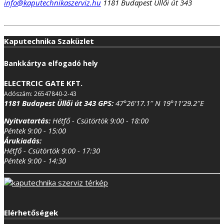
info@kaputechnikaszerviz.hu
1181 Budapest Üllői út 343
Kaputechnika Szaküzlet
Bankkártya elfogadó hely
ELECTRCIC GATE KFT.
Adószám: 26547840-2-43
1181 Budapest Üllői út 343
GPS:
47°26’17.1″ N 19°11’29.2″E
Nyitvatartás:
Hétfő - Csütörtök 9:00 - 18:00
Péntek 9:00 - 15:00
Árukiadás:
Hétfő - Csütörtök 9:00 - 17:30
Péntek 9:00 - 14:30
Elérhetőségek