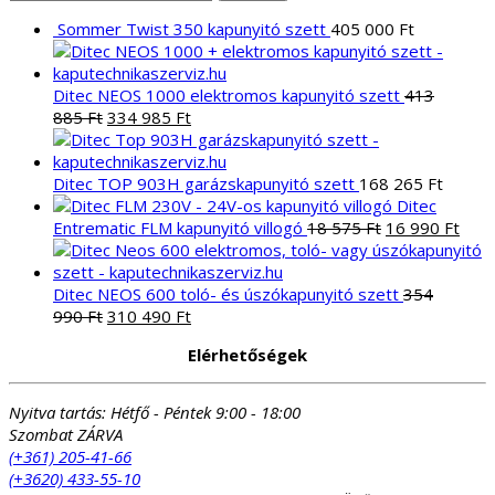
a
Sommer Twist 350 kapunyitó szett
405 000
Ft
következőre:
Ditec NEOS 1000 elektromos kapunyitó szett
413
Original
Current
885
Ft
334 985
Ft
price
price
was:
is:
413
334
Ditec TOP 903H garázskapunyitó szett
168 265
Ft
885 Ft.
985 Ft.
Ditec
Original
Curr
Entrematic FLM kapunyitó villogó
18 575
Ft
16 990
Ft
price
pric
was:
is:
18
16
Ditec NEOS 600 toló- és úszókapunyitó szett
354
Original
Current
575 Ft.
990 
990
Ft
310 490
Ft
price
price
Elérhetőségek
was:
is:
354
310
990 Ft.
490 Ft.
Nyitva tartás:
Hétfő - Péntek 9:00 - 18:00
Szombat ZÁRVA
(+361) 205-41-66
(+3620) 433-55-10