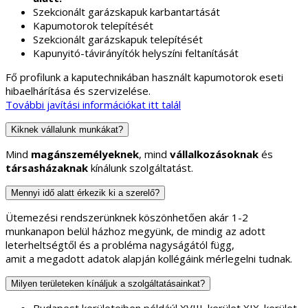
Szekcionált garázskapuk karbantartását
Kapumotorok telepítését
Szekcionált garázskapuk telepítését
Kapunyitó-távirányítók helyszíni feltanítását
Fő profilunk a kaputechnikában használt kapumotorok eseti
hibaelhárítása és szervizelése.
További javítási információkat itt talál
Kiknek vállalunk munkákat?
Mind
magánszemélyeknek
, mind
vállalkozásoknak
és
társasházaknak
kínálunk szolgáltatást.
Mennyi idő alatt érkezik ki a szerelő?
Ütemezési rendszerünknek köszönhetően akár 1-2
munkanapon belül házhoz megyünk, de mindig az adott
leterheltségtől és a probléma nagyságától függ,
amit a megadott adatok alapján kollégáink mérlegelni tudnak.
Milyen területeken kínáljuk a szolgáltatásainkat?
Budapest kerületeiben példáúl XVIII. kerület XIX. kerület,