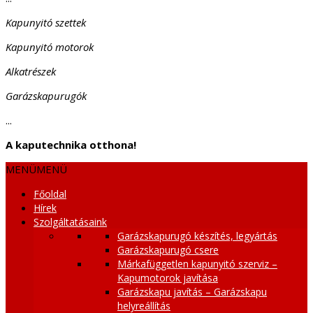
Kapunyitó szettek
Kapunyitó motorok
Alkatrészek
Garázskapurugók
...
A kaputechnika otthona!
MENÜ
MENÜ
Főoldal
Hírek
Szolgáltatásaink
Garázskapurugó készítés, legyártás
Garázskapurugó csere
Márkafüggetlen kapunyitó szerviz –
Kapumotorok javítása
Garázskapu javítás – Garázskapu
helyreállítás