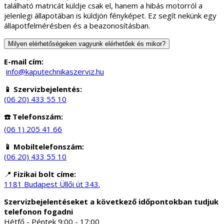
található matricát küldje csak el, hanem a hibás motorról a
jelenlegi állapotában is küldjön fényképet. Ez segít nekünk egy
állapotfelmérésben és a beazonosításban.
Milyen elérhetőségeken vagyunk elérhetőek és mikor?
E-mail cím:
info@kaputechnikaszerviz.hu
📱 Szervizbejelentés:
(06 20) 433 55 10
☎️ Telefonszám:
(06 1) 205 41 66
📱 Mobiltelefonszám:
(06 20) 433 55 10
📍
Fizikai bolt címe:
1181 Budapest Üllői út 343.
Szervizbejelentéseket a következő időpontokban tudjuk
telefonon fogadni
Hétfő - Péntek 9:00 - 17:00