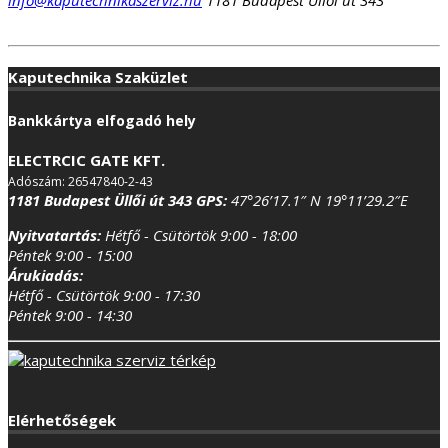
Kaputechnika Szaküzlet
Bankkártya elfogadó hely
ELECTRCIC GATE KFT.
Adószám: 26547840-2-43
1181 Budapest Üllői út 343
GPS:
47°26’17.1″ N 19°11’29.2″E
Nyitvatartás:
Hétfő - Csütörtök 9:00 - 18:00
Péntek 9:00 - 15:00
Árukiadás:
Hétfő - Csütörtök 9:00 - 17:30
Péntek 9:00 - 14:30
Elérhetőségek