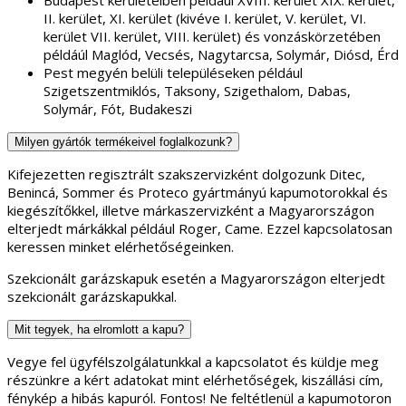
II. kerület, XI. kerület (kivéve I. kerület, V. kerület, VI.
kerület VII. kerület, VIII. kerület) és vonzáskörzetében
példáúl Maglód, Vecsés, Nagytarcsa, Solymár, Diósd, Érd
Pest megyén belüli településeken például
Szigetszentmiklós, Taksony, Szigethalom, Dabas,
Solymár, Fót, Budakeszi
Milyen gyártók termékeivel foglalkozunk?
Kifejezetten regisztrált szakszervizként dolgozunk Ditec,
Benincá, Sommer és Proteco gyártmányú kapumotorokkal és
kiegészítőkkel, illetve márkaszervizként a Magyarországon
elterjedt márkákkal például Roger, Came. Ezzel kapcsolatosan
keressen minket elérhetőségeinken.
Szekcionált garázskapuk esetén a Magyarországon elterjedt
szekcionált garázskapukkal.
Mit tegyek, ha elromlott a kapu?
Vegye fel ügyfélszolgálatunkkal a kapcsolatot és küldje meg
részünkre a kért adatokat mint elérhetőségek, kiszállási cím,
fénykép a hibás kapuról. Fontos! Ne feltétlenül a kapumotoron