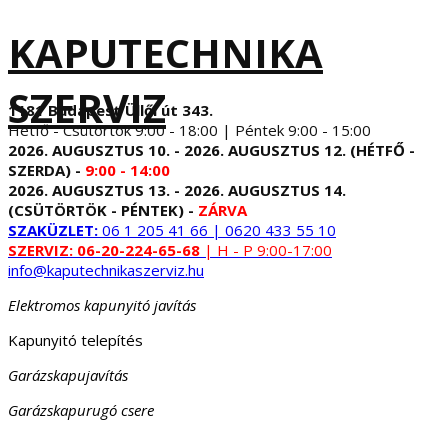
KAPUTECHNIKA
SZERVIZ
1181 Budapest Üllői út 343.
Hétfő - Csütörtök 9:00 - 18:00 | Péntek 9:00 - 15:00
2026. AUGUSZTUS 10. - 2026. AUGUSZTUS 12. (HÉTFŐ -
SZERDA) -
9:00 - 14:00
2026. AUGUSZTUS 13. - 2026. AUGUSZTUS 14.
(CSÜTÖRTÖK - PÉNTEK) -
ZÁRVA
SZAKÜZLET:
06 1 205 41 66 | 0620 433 55 10
SZERVIZ:
06-20-224-65-68
| H - P 9:00-17:00
info@kaputechnikaszerviz.hu
Elektromos kapunyitó javítás
Kapunyitó telepítés
Garázskapujavítás
Garázskapurugó csere
...