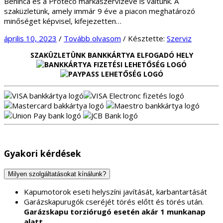
Benincá és a Proteco márkaszervizévé is váltunk. A
szaküzletünk, amely immár 9 éve a piacon meghatározó
minőséget képvisel, kifejezetten…
április 10, 2023
/
Tovább olvasom
/
Késztette:
Szerviz
SZAKÜZLETÜNK BANKKÁRTYA ELFOGADÓ HELY
Gyakori kérdések
Milyen szolgáltatásokat kínálunk?
Kapumotorok eseti helyszíni javítását, karbantartását
Garázskapurugók cseréjét törés előtt és törés után.
Garázskapu torziórugó esetén akár 1 munkanap
alatt.