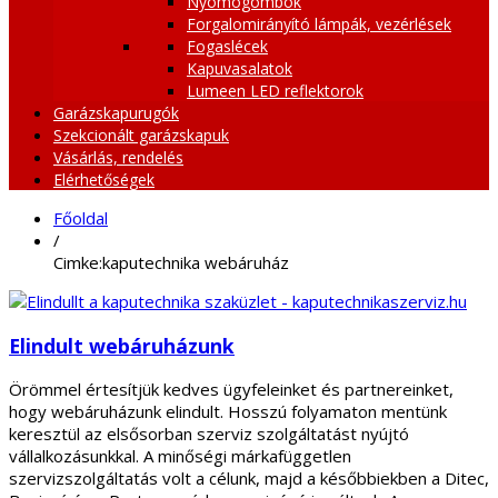
Nyomógombok
Forgalomirányító lámpák, vezérlések
Fogaslécek
Kapuvasalatok
Lumeen LED reflektorok
Garázskapurugók
Szekcionált garázskapuk
Vásárlás, rendelés
Elérhetőségek
Főoldal
/
Cimke:kaputechnika webáruház
Elindult webáruházunk
Örömmel értesítjük kedves ügyfeleinket és partnereinket,
hogy webáruházunk elindult. Hosszú folyamaton mentünk
keresztül az elsősorban szerviz szolgáltatást nyújtó
vállalkozásunkkal. A minőségi márkafüggetlen
szervizszolgáltatás volt a célunk, majd a későbbiekben a Ditec,