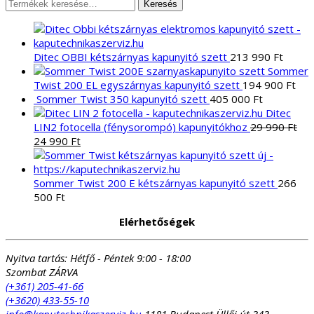
Keresés
Keresés
a
következőre:
Ditec OBBI kétszárnyas kapunyitó szett
213 990
Ft
Sommer
Twist 200 EL egyszárnyas kapunyitó szett
194 900
Ft
Sommer Twist 350 kapunyitó szett
405 000
Ft
Ditec
LIN2 fotocella (fénysorompó) kapunyitókhoz
29 990
Ft
Original
Current
24 990
Ft
price
price
was:
is:
29
24
Sommer Twist 200 E kétszárnyas kapunyitó szett
266
990 Ft.
990 Ft.
500
Ft
Elérhetőségek
Nyitva tartás:
Hétfő - Péntek 9:00 - 18:00
Szombat ZÁRVA
(+361) 205-41-66
(+3620) 433-55-10
info@kaputechnikaszerviz.hu
1181 Budapest Üllői út 343