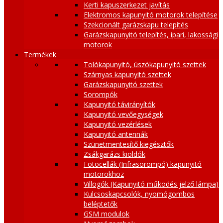
Kerti kapuszerkezet javítás
Elektromos kapunyitó motorok telepítése
Szekcionált garázskapu telepítés
Garázskapunyitó telepítés, ipari, lakossági
motorok
Termékek
Tolókapunyitó, úszókapunyitó szettek
Szárnyas kapunyitó szettek
Garázskapunyitó szettek
Sorompók
Kapunyitó távirányítók
Kapunyitó vevőegységek
Kapunyitó vezérlések
Kapunyitó antennák
Szünetmentesítő kiegésztők
Zsákgarázs kioldók
Fotocellák (Infrasorompó) kapunyitó
motorokhoz
Villogók (Kapunyitó működés jelző lámpa)
Kulcsoskapcsolók, nyomógombos
beléptetők
GSM modulok