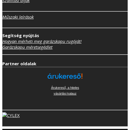
Szállítási díjak
Műszaki leírások
Segítség nyújtás
Hogyan mérheti meg garázskapu rugóját!
Garázskapu méretsegédlet
Partner oldalak
Árukereső, a hiteles
vásárlási kalauz