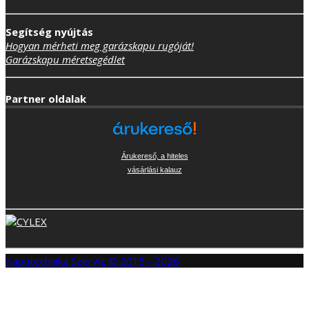
Segítség nyújtás
Hogyan mérheti meg garázskapu rugóját!
Garázskapu méretsegédlet
Partner oldalak
Árukereső, a hiteles
vásárlási kalauz
Kaputechnika Szerviz © 2015 - 2026