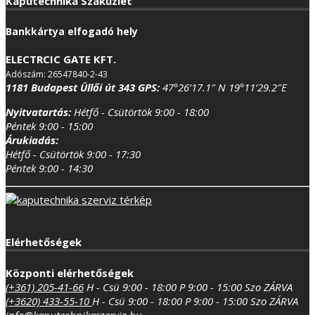
Kaputechnika Szaküzlet
Bankkártya elfogadó hely
ELECTRCIC GATE KFT.
Adószám: 26547840-2-43
1181 Budapest Üllői út 343
GPS:
47°26’17.1″ N 19°11’29.2″E
Nyitvatartás:
Hétfő - Csütörtök 9:00 - 18:00
Péntek 9:00 - 15:00
Árukiadás:
Hétfő - Csütörtök 9:00 - 17:30
Péntek 9:00 - 14:30
Elérhetőségek
Központi elérhetőségek
(+361) 205-41-66
H - Csü 9:00 - 18:00
P 9:00 - 15:00
Szo ZÁRVA
(+3620) 433-55-10
H - Csü 9:00 - 18:00
P 9:00 - 15:00
Szo ZÁRVA
info@kaputechnikaszerviz.hu