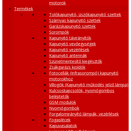
motorok
Termékek
Tolókapunyitó, úszókapunyitó szettek
Szárnyas kapunyitó szettek
Garázskapunyitó szettek
Sorompók
Kapunyitó távirányítók
Kapunyitó vevőegységek
Kapunyitó vezérlések
Kapunyitó antennák
Szünetmentesítő kiegésztők
Zsákgarázs kioldók
Fotocellák (Infrasorompó) kapunyitó
motorokhoz
Villogók (Kapunyitó működés jelző lámpa)
Kulcsoskapcsolók, nyomógombos
beléptetők
GSM modulok
Nyomógombok
Forgalomirányító lámpák, vezérlések
Fogaslécek
Kapuvasalatok