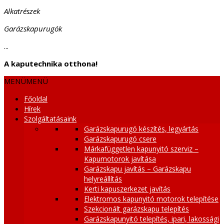
Alkatrészek
Garázskapurugók
...
A kaputechnika otthona!
MENÜ
MENÜ
Főoldal
Hírek
Szolgáltatásaink
Garázskapurugó készítés, legyártás
Garázskapurugó csere
Márkafüggetlen kapunyitó szerviz –
Kapumotorok javítása
Garázskapu javítás – Garázskapu
helyreállítás
Kerti kapuszerkezet javítás
Elektromos kapunyitó motorok telepítése
Szekcionált garázskapu telepítés
Garázskapunyitó telepítés, ipari, lakossági