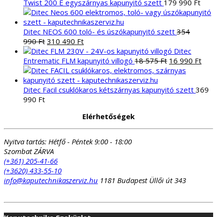
Twist 200 E egyszárnyas kapunyitó szett
179 990
Ft
Ditec NEOS 600 toló- és úszókapunyitó szett
354
Original
Current
990
Ft
310 490
Ft
price
price
Ditec
was:
is:
Original
Curr
Entrematic FLM kapunyitó villogó
18 575
Ft
16 990
Ft
354
310
price
pric
990 Ft.
490 Ft.
was:
is:
18
16
Ditec Facil csuklókaros kétszárnyas kapunyitó szett
369
575 Ft.
990 
990
Ft
Elérhetőségek
Nyitva tartás:
Hétfő - Péntek 9:00 - 18:00
Szombat ZÁRVA
(+361) 205-41-66
(+3620) 433-55-10
info@kaputechnikaszerviz.hu
1181 Budapest Üllői út 343