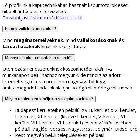
Fő profilunk a kaputechnikában használt kapumotorok eseti
hibaelhárítása és szervizelése.
További javítási információkat itt talál
Kiknek vállalunk munkákat?
Mind
magánszemélyeknek
, mind
vállalkozásoknak
és
társasházaknak
kínálunk szolgáltatást.
Mennyi idő alatt érkezik ki a szerelő?
Ütemezési rendszerünknek köszönhetően akár 1-2
munkanapon belül házhoz megyünk, de mindig az adott
leterheltségtől és a probléma nagyságától függ,
amit a megadott adatok alapján kollégáink mérlegelni tudnak.
Milyen területeken kínáljuk a szolgáltatásainkat?
Budapest kerületeiben példáúl XVIII. kerület XIX. kerület,
II. kerület, XI. kerület (kivéve I. kerület, V. kerület, VI.
kerület VII. kerület, VIII. kerület) és vonzáskörzetében
példáúl Maglód, Vecsés, Nagytarcsa, Solymár, Diósd, Érd
Pest megyén belüli településeken például