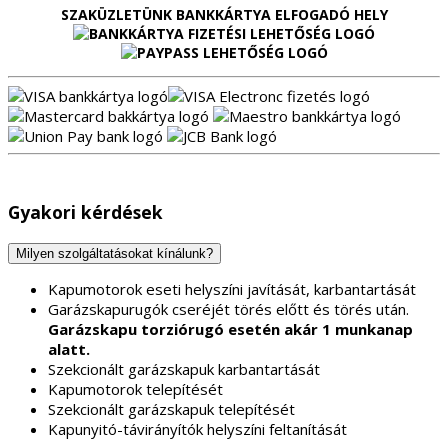
SZAKÜZLETÜNK BANKKÁRTYA ELFOGADÓ HELY
Gyakori kérdések
Milyen szolgáltatásokat kínálunk?
Kapumotorok eseti helyszíni javítását, karbantartását
Garázskapurugók cseréjét törés előtt és törés után.
Garázskapu torziórugó esetén akár 1 munkanap
alatt.
Szekcionált garázskapuk karbantartását
Kapumotorok telepítését
Szekcionált garázskapuk telepítését
Kapunyitó-távirányítók helyszíni feltanítását