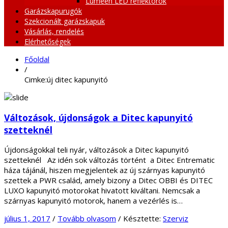
Lumeen LED reflektorok
Garázskapurugók
Szekcionált garázskapuk
Vásárlás, rendelés
Elérhetőségek
Főoldal
/
Cimke:új ditec kapunyitó
Változások, újdonságok a Ditec kapunyitó
szetteknél
Újdonságokkal teli nyár, változások a Ditec kapunyitó
szetteknél Az idén sok változás történt a Ditec Entrematic
háza tájánál, hiszen megjelentek az új szárnyas kapunyitó
szettek a PWR család, amely bizony a Ditec OBBI és DITEC
LUXO kapunyitó motorokat hivatott kiváltani. Nemcsak a
szárnyas kapunyitó motorok, hanem a vezérlés is…
július 1, 2017
/
Tovább olvasom
/
Késztette:
Szerviz