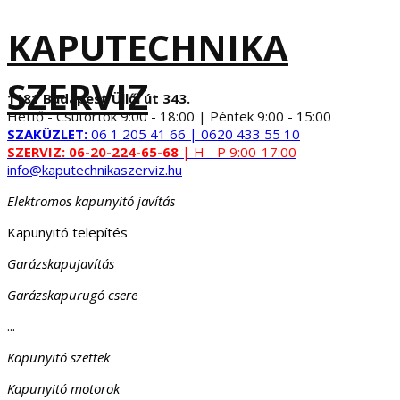
KAPUTECHNIKA
SZERVIZ
1181 Budapest Üllői út 343.
Hétfő - Csütörtök 9:00 - 18:00 | Péntek 9:00 - 15:00
SZAKÜZLET:
06 1 205 41 66 | 0620 433 55 10
SZERVIZ:
06-20-224-65-68
| H - P 9:00-17:00
info@kaputechnikaszerviz.hu
Elektromos kapunyitó javítás
Kapunyitó telepítés
Garázskapujavítás
Garázskapurugó csere
...
Kapunyitó szettek
Kapunyitó motorok