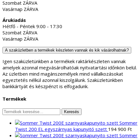
Szombat ZÁRVA
Vasárnap ZÁRVA
Árukiadás
Hétfő - Péntek 9:00 - 17:30
Szombat ZÁRVA
Vasárnap ZÁRVA
A szaküzletben a termékek készleten vannak és kik vásárolhatnak?
Igen szaküzletünkben a termékek raktárkészleten vannak
amelyek azonnal megvásárolhatóak nyitvatartási időnkön belül.
Az üzletben mind magánszemélyek mind vállalkozásokat
egyeztetés nélkül azonnal kiszolgálunk. Szaküzletünkben
bankkártyát és készpénzt is elfogadunk.
Termékek
Keresés
Keresés
a
Sommer
következőre:
Twist 200 EL egyszárnyas kapunyitó szett
194 900
Ft
Sommer