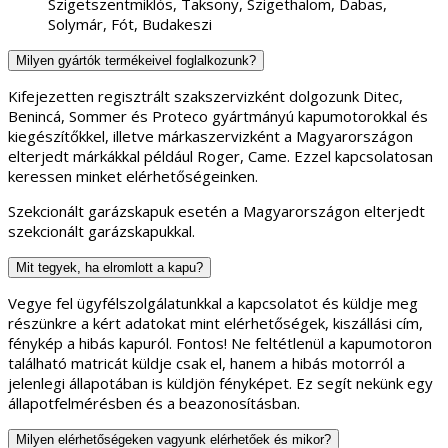
Szigetszentmiklós, Taksony, Szigethalom, Dabas,
Solymár, Fót, Budakeszi
Milyen gyártók termékeivel foglalkozunk?
Kifejezetten regisztrált szakszervizként dolgozunk Ditec,
Benincá, Sommer és Proteco gyártmányú kapumotorokkal és
kiegészítőkkel, illetve márkaszervizként a Magyarországon
elterjedt márkákkal például Roger, Came. Ezzel kapcsolatosan
keressen minket elérhetőségeinken.
Szekcionált garázskapuk esetén a Magyarországon elterjedt
szekcionált garázskapukkal.
Mit tegyek, ha elromlott a kapu?
Vegye fel ügyfélszolgálatunkkal a kapcsolatot és küldje meg
részünkre a kért adatokat mint elérhetőségek, kiszállási cím,
fénykép a hibás kapuról. Fontos! Ne feltétlenül a kapumotoron
található matricát küldje csak el, hanem a hibás motorról a
jelenlegi állapotában is küldjön fényképet. Ez segít nekünk egy
állapotfelmérésben és a beazonosításban.
Milyen elérhetőségeken vagyunk elérhetőek és mikor?