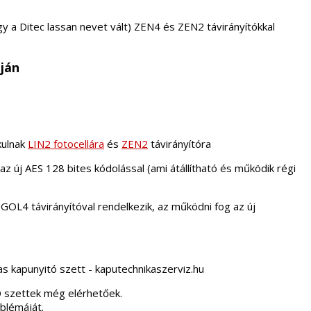
y a Ditec lassan nevet vált) ZEN4 és ZEN2 távirányítókkal
áján
kulnak
LIN2 fotocellára
és
ZEN2
távirányítóra
 új AES 128 bites kódolással (ami átállítható és működik régi
 GOL4 távirányítóval rendelkezik, az működni fog az új
szettek még elérhetőek.
blémáját.