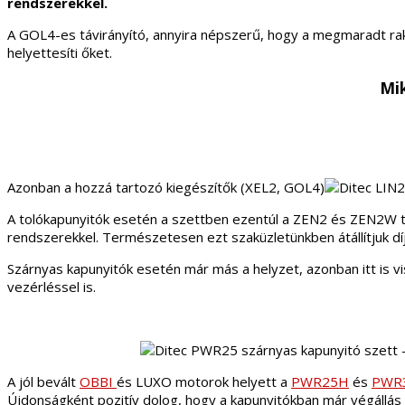
rendszerekkel.
A GOL4-es távirányító, annyira népszerű, hogy a megmaradt rakt
helyettesíti őket.
Mik
Azonban a hozzá tartozó kiegészítők (XEL2, GOL4)
A tolókapunyitók esetén a szettben ezentúl a ZEN2 és ZEN2W tal
rendszerekkel. Természetesen ezt szaküzletünkben átállítjuk d
Szárnyas kapunyitók esetén már más a helyzet, azonban itt is vi
vezérléssel is.
A jól bevált
OBBI
és LUXO motorok helyett a
PWR25H
és
PWR
Újdonságként pozitív dolog, hogy a kapunyitókban már végállás 