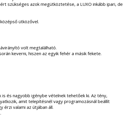
ezért szükséges azok megütköztetése, a LUXO inkább ipari, de
k középső ütközővel.
ávirányító volt megtalálható.
rán keverni, hiszen az egyik fehér a másik fekete.
s és nagyobb igénybe vételnek tehetőek ki. Az tény,
yatkozik, amit telepítésnél vagy programozásnál beállít
érzi valami az útjában áll.
.