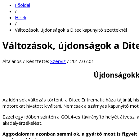
Főoldal
/
Hírek
/
Változások, újdonságok a Ditec kapunyitó szetteknél
Változások, újdonságok a Dit
Általános
/
Késztette:
Szerviz
/
2017.07.01
Újdonságokka
Az idén sok változás történt a Ditec Entrematic háza tájánál, 
motorokat hivatott kiváltani. Nemcsak a szárnyas kapunyitó m
Ezzel egy időben szintén a GOL4-es távirányító helyét átveszi a 
akadályérzékelést.
Aggodalomra azonban semmi ok, a gyártó most is figyelt 