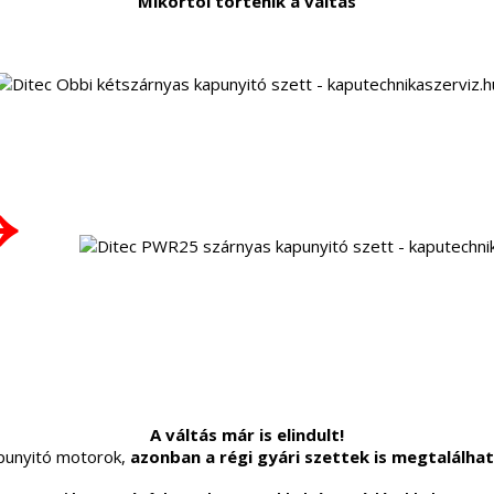
Mikortól történik a váltás
→
A váltás már is elindult!
apunyitó motorok,
azonban a régi gyári szettek is megtalálha