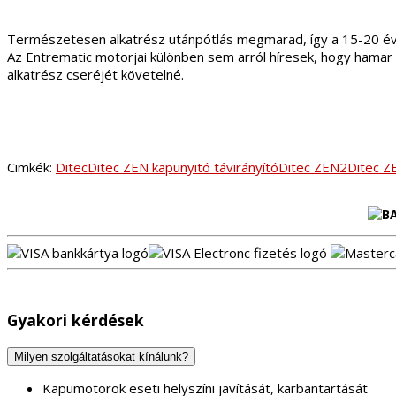
Természetesen alkatrész utánpótlás megmarad, így a 15-20 é
Az Entrematic motorjai különben sem arról híresek, hogy hamar 
alkatrész cseréjét követelné.
Cimkék:
Ditec
Ditec ZEN kapunyitó távirányító
Ditec ZEN2
Ditec Z
Gyakori kérdések
Milyen szolgáltatásokat kínálunk?
Kapumotorok eseti helyszíni javítását, karbantartását