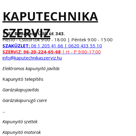
KAPUTECHNIKA
SZERVIZ
1181 Budapest Üllői út 343.
Hétfő - Csütörtök 9:00 - 18:00 | Péntek 9:00 - 15:00
SZAKÜZLET:
06 1 205 41 66 | 0620 433 55 10
SZERVIZ:
06-20-224-65-68
| H - P 9:00-17:00
info@kaputechnikaszerviz.hu
Elektromos kapunyitó javítás
Kapunyitó telepítés
Garázskapujavítás
Garázskapurugó csere
...
Kapunyitó szettek
Kapunyitó motorok