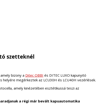
tó szetteknél
, amely bizony a
Ditec OBBI
és DITEC LUXO kapunyitó
érlés helyére megérkeztek az LCU30H és LCU40H vezérlések.
fotocella, amely kinézetében esztétikussá teszi az
 maradjanak a régi már bevált kapuautomatika