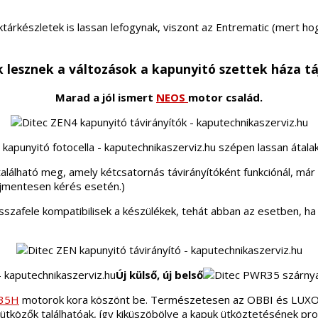
árkészletek is lassan lefogynak, viszont az Entrematic (mert hog
 lesznek a változások a kapunyitó szettek háza t
Marad a jól ismert
NEOS
motor család.
szépen lassan átala
álható meg, amely kétcsatornás távirányítóként funkciónál, már az
íjmentesen kérés esetén.)
sszafele kompatibilisek a készülékek, tehát abban az esetben, ha
Új külső, új belső
35H
motorok kora köszönt be. Természetesen az OBBI és LUXO 
ütközők találhatóak, így kiküszöbölve a kapuk ütköztetésének pro