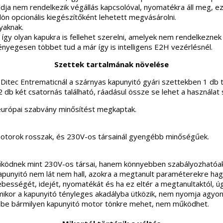
ádja nem rendelkezik végállás kapcsolóval, nyomatékra áll meg, 
lön opcionális kiegészítőként lehetett megvásárolni.
yaknak.
így olyan kapukra is fellehet szerelni, amelyek nem rendelkezne
ényegesen többet tud a már így is intelligens E2H vezérlésnél.
Szettek tartalmának növelése
a Ditec Entrematicnál a szárnyas kapunyitó gyári szettekben 1 db t
két csatornás található, ráadásul össze se lehet a használat so
urópai szabvány minősítést megkaptak.
 motorok rosszak, és 230V-os társainál gyengébb minőségűek.
ödnek mint 230V-os társai, hanem könnyebben szabályozhatóak i
 kapunyitó nem lát nem hall, azokra a megtanult paraméterekre hag
ességét, idejét, nyomatékát és ha ez eltér a megtanultaktól, úgy 
ikor a kapunyitó tényleges akadályba ütközik, nem nyomja agyon
ébe bármilyen kapunyitó motor tönkre mehet, nem működhet.