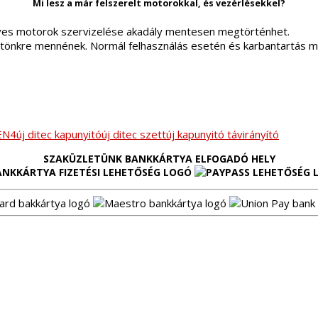
Mi lesz a már felszerelt motorokkal, és vezérlésekkel?
ves motorok szervizelése akadály mentesen megtörténhet.
tönkre mennének. Normál felhasználás esetén és karbantartás mel
EN4
új ditec kapunyitó
új ditec szett
új kapunyitó távirányító
SZAKÜZLETÜNK BANKKÁRTYA ELFOGADÓ HELY