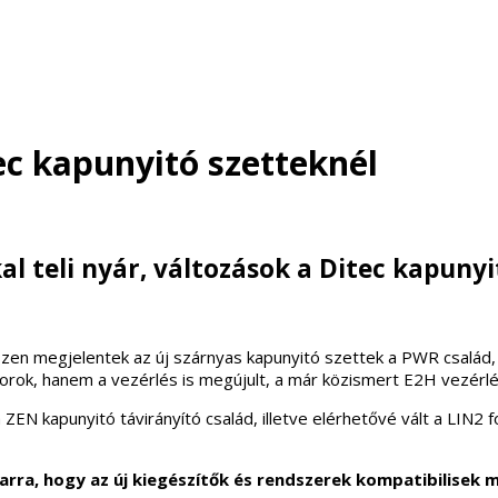
ec kapunyitó szetteknél
l teli nyár, változások a Ditec kapunyi
hiszen megjelentek az új szárnyas kapunyitó szettek a PWR család
otorok, hanem a vezérlés is megújult, a már közismert E2H vez
ZEN kapunyitó távirányító család, illetve elérhetővé vált a LIN2 
arra, hogy az új kiegészítők és rendszerek kompatibilisek