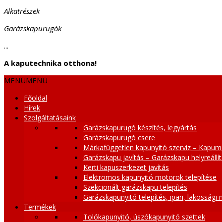
Alkatrészek
Garázskapurugók
...
A kaputechnika otthona!
MENÜ
MENÜ
Főoldal
Hírek
Szolgáltatásaink
Garázskapurugó készítés, legyártás
Garázskapurugó csere
Márkafüggetlen kapunyitó szerviz – Kapum
Garázskapu javítás – Garázskapu helyreállí
Kerti kapuszerkezet javítás
Elektromos kapunyitó motorok telepítése
Szekcionált garázskapu telepítés
Garázskapunyitó telepítés, ipari, lakossági
Termékek
Tolókapunyitó, úszókapunyitó szettek