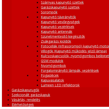
Szárnyas kapunyitó szettek
Garázskapunyitó szettek
Sorompók
Kapunyitó távirányítók
Kapunyitó vevőegységek
Kapunyitó vezérlések
Kapunyitó antennák
Szünetmentesítő kiegésztők
Zsákgarázs kioldók
Fotocellák (Infrasorompó) kapunyitó moto
Villogók (Kapunyitó működés jelző lámpa)
Kulcsoskapcsolók, nyomógombos belépte
GSM modulok
Nyomógombok
Forgalomirányító lámpák, vezérlések
Fogaslécek
Kapuvasalatok
Lumeen LED reflektorok
Garázskapurugók
Szekcionált garázskapuk
Vásárlás, rendelés
Elérhetőségek