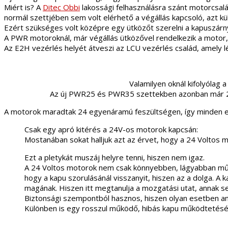
Miért is? A
Ditec Obbi
lakossági felhasználásra szánt motorcsal
normál szettjében sem volt elérhető a végállás kapcsoló, azt kü
Ezért szükséges volt középre egy ütközőt szerelni a kapuszárn
A PWR motoroknál, már végállás ütközővel rendelkezik a motor, 
Az E2H vezérlés helyét átveszi az LCU vezérlés család, amely l
Valamilyen oknál kifolyólag 
Az új PWR25 és PWR35 szettekben azonban már 2 db 
A motorok maradtak 24 egyenáramú feszültségen, így minden e
Csak egy apró kitérés a 24V-os motorok kapcsán:
Mostanában sokat halljuk azt az érvet, hogy a 24 Voltos
Ezt a pletykát muszáj helyre tenni, hiszen nem igaz.
A 24 Voltos motorok nem csak könnyebben, lágyabban műk
hogy a kapu szorulásánál visszanyit, hiszen az a dolga. A
magának. Hiszen itt megtanulja a mozgatási utat, annak seb
Biztonsági szempontból hasznos, hiszen olyan esetben am
Különben is egy rosszul működő, hibás kapu működtetés