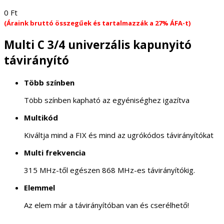
0
Ft
(Áraink bruttó összegűek és tartalmazzák a 27% ÁFA-t)
Multi C 3/4 univerzális kapunyitó
távirányító
Több színben
Több színben kapható az egyéniséghez igazítva
Multikód
Kiváltja mind a FIX és mind az ugrókódos távirányítókat
Multi frekvencia
315 MHz-től egészen 868 MHz-es távirányítókig.
Elemmel
Az elem már a távirányítóban van és cserélhető!