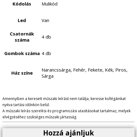
Kódolás
Mulikód
Led
Van
Csatornák
4 db
száma
Gombok száma
4 db
Narancssárga, Fehér, Fekete, Kék, Piros,
Ház színe
Sárga
Amennyiben a keresett műszaki leírást nem találja, keresse kollégáinkat
nyitva tartási időnkön belül.
A műszaki leírás szerelési és programozási utasításokat tartalmaz, melyek
elvégzéséhez szükséges műszaki jártasság.
Hozzá ajánljuk