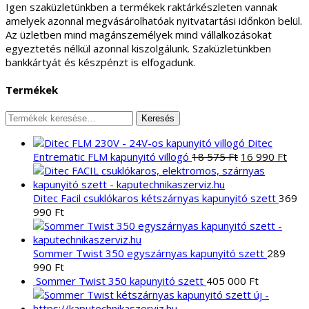
Igen szaküzletünkben a termékek raktárkészleten vannak
amelyek azonnal megvásárolhatóak nyitvatartási időnkön belül.
Az üzletben mind magánszemélyek mind vállalkozásokat
egyeztetés nélkül azonnal kiszolgálunk. Szaküzletünkben
bankkártyát és készpénzt is elfogadunk.
Termékek
Keresés
Keresés
a
Ditec
következőre:
Original
Curr
Entrematic FLM kapunyitó villogó
18 575
Ft
16 990
Ft
price
pric
was:
is:
18
16
Ditec Facil csuklókaros kétszárnyas kapunyitó szett
369
575 Ft.
990 
990
Ft
Sommer Twist 350 egyszárnyas kapunyitó szett
289
990
Ft
Sommer Twist 350 kapunyitó szett
405 000
Ft