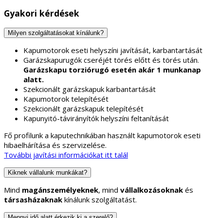
Gyakori kérdések
Milyen szolgáltatásokat kínálunk?
Kapumotorok eseti helyszíni javítását, karbantartását
Garázskapurugók cseréjét törés előtt és törés után.
Garázskapu torziórugó esetén akár 1 munkanap
alatt.
Szekcionált garázskapuk karbantartását
Kapumotorok telepítését
Szekcionált garázskapuk telepítését
Kapunyitó-távirányítók helyszíni feltanítását
Fő profilunk a kaputechnikában használt kapumotorok eseti
hibaelhárítása és szervizelése.
További javítási információkat itt talál
Kiknek vállalunk munkákat?
Mind
magánszemélyeknek
, mind
vállalkozásoknak
és
társasházaknak
kínálunk szolgáltatást.
Mennyi idő alatt érkezik ki a szerelő?