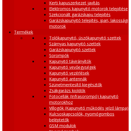
Kerti kapuszerkezet javítás
Elektromos kapunyitó motorok telepítése
Szekcionált garázskapu telepítés
Garázskapunyitó telepítés, ipari, lakossági
motorok
Termékek
Tolókapunyitó, úszókapunyitó szettek
Szárnyas kapunyitó szettek
Garázskapunyitó szettek
Sorompók
Kapunyitó távirányítók
Kapunyitó vevőegységek
Kapunyitó vezérlések
Kapunyitó antennák
Szünetmentesítő kiegésztők
Zsákgarázs kioldók
Fotocellák (Infrasorompó) kapunyitó
motorokhoz
Villogók (Kapunyitó működés jelző lámpa)
Kulcsoskapcsolók, nyomógombos
beléptetők
GSM modulok