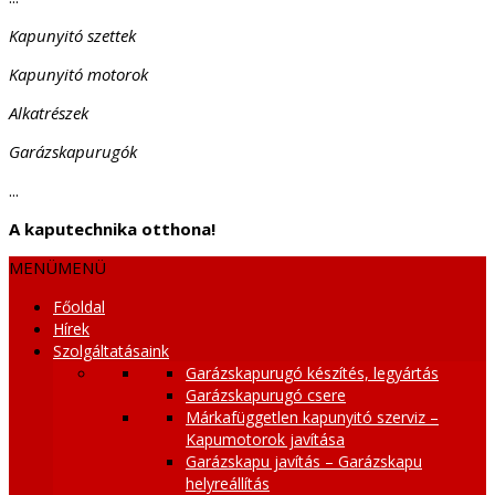
Kapunyitó szettek
Kapunyitó motorok
Alkatrészek
Garázskapurugók
...
A kaputechnika otthona!
MENÜ
MENÜ
Főoldal
Hírek
Szolgáltatásaink
Garázskapurugó készítés, legyártás
Garázskapurugó csere
Márkafüggetlen kapunyitó szerviz –
Kapumotorok javítása
Garázskapu javítás – Garázskapu
helyreállítás