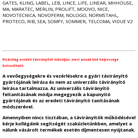
GATES, KLING, LABEL, LEB, LINCE, LIFE, LINEAR, MHHOUSE,
MA, MARATEC, MERLIN, PROLIFT, MOOVO, NICE,
NOVOTECNICA, NOVOFERM, NOLOGO, NORMSTAHL,
PROTECO, RIB, SEA, SOMFY, SOMMER, TELCOMA, VIDUE V2
Kizárólag eredeti távirányítót másoljon, mert annak kód helyessége
biztosítható.
A vevőegységekre és vezérlésekre a gyári távirányító
gyártójának leírása és nem az univerzális távirányító
leírása tartalmazza. Az univerzális távirányító
feltanításának módja megegyezik a kapunyitó
gyártójának és az eredeti távirányító tanításának
módszerével.
Amennyiben nincs tisztában, a távirányítók működésével
kérje kollégáink segítségét szaküzletünkben, amelyet a
nálunk vásárolt termékek esetén díjmentesen nyújtanak.