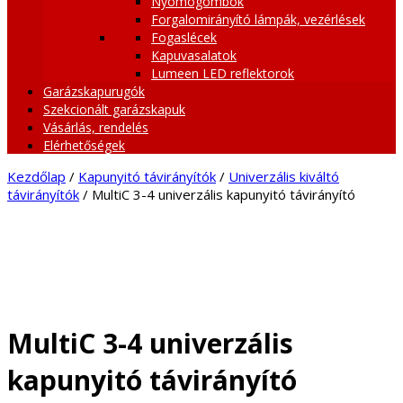
Nyomógombok
Forgalomirányító lámpák, vezérlések
Fogaslécek
Kapuvasalatok
Lumeen LED reflektorok
Garázskapurugók
Szekcionált garázskapuk
Vásárlás, rendelés
Elérhetőségek
Kezdőlap
/
Kapunyitó távirányítók
/
Univerzális kiváltó
távirányítók
/ MultiC 3-4 univerzális kapunyitó távirányító
MultiC 3-4 univerzális
kapunyitó távirányító