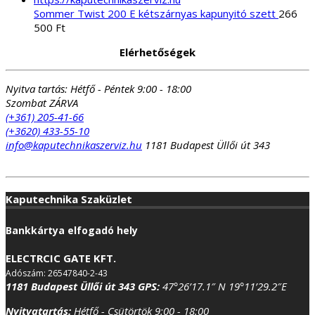
Sommer Twist 200 E kétszárnyas kapunyitó szett
266
500
Ft
Elérhetőségek
Nyitva tartás:
Hétfő - Péntek 9:00 - 18:00
Szombat ZÁRVA
(+361) 205-41-66
(+3620) 433-55-10
info@kaputechnikaszerviz.hu
1181 Budapest Üllői út 343
Kaputechnika Szaküzlet
Bankkártya elfogadó hely
ELECTRCIC GATE KFT.
Adószám: 26547840-2-43
1181 Budapest Üllői út 343
GPS:
47°26’17.1″ N 19°11’29.2″E
Nyitvatartás:
Hétfő - Csütörtök 9:00 - 18:00