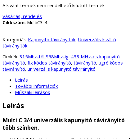
A kívánt termék nem rendelhető kifutott termék
Vásárlás, rendelés
Cikkszám:
MultiC3-4
Kategóriák:
Kapunyitó távirányítók
,
Univerzális kiváltó
távirányítók
Címkék:
315Mhz-től 868Mhz-ig
,
433 MHz-es kapunyitó
távirányító
,
fix kódos távirányító
,
távirányító
,
ugró kódos
távirányító
,
univerzális kapunyitó távirányító
Leírás
További információk
Műszaki leírások
Leírás
Multi C 3/4 univerzális kapunyitó távirányító
több színben.