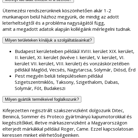
Ütemezési rendszerünknek köszönhetően akár 1-2
munkanapon belül házhoz megyünk, de mindig az adott
leterheltségtől és a probléma nagyságától függ,
amit a megadott adatok alapján kollégáink mérlegelni tudnak.
Milyen területeken kínáljuk a szolgáltatásainkat?
Budapest kerületeiben példáúl XVIII. kerület XIX. kerület,
II. kerület, XI. kerület (kivéve I. kerület, V. kerület, VI.
kerület VII. kerület, VIII. kerület) és vonzáskörzetében
példáúl Maglód, Vecsés, Nagytarcsa, Solymár, Diósd, Érd
Pest megyén belüli településeken például
Szigetszentmiklós, Taksony, Szigethalom, Dabas,
Solymár, Fót, Budakeszi
Milyen gyártók termékeivel foglalkozunk?
Kifejezetten regisztrált szakszervizként dolgozunk Ditec,
Benincá, Sommer és Proteco gyártmányú kapumotorokkal és
kiegészítőkkel, illetve márkaszervizként a Magyarországon
elterjedt márkákkal például Roger, Came. Ezzel kapcsolatosan
keressen minket elérhetőségeinken.