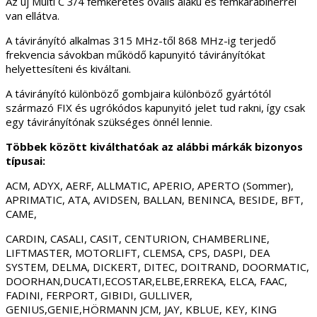
Az új Multi C 3/4 fémkeretes ovális alakú és fémkarabinerrel
van ellátva.
A távirányító alkalmas 315 MHz-től 868 MHz-ig terjedő
frekvencia sávokban működő kapunyitó távirányítókat
helyettesíteni és kiváltani.
A távirányító különböző gombjaira különböző gyártótól
származó FIX és ugrókódos kapunyitó jelet tud rakni, így csak
egy távirányítónak szükséges önnél lennie.
Többek között kiválthatóak az alábbi márkák bizonyos
típusai:
ACM, ADYX, AERF, ALLMATIC, APERIO, APERTO (Sommer),
APRIMATIC, ATA, AVIDSEN, BALLAN, BENINCA, BESIDE, BFT,
CAME,
CARDIN, CASALI, CASIT, CENTURION, CHAMBERLINE,
LIFTMASTER, MOTORLIFT, CLEMSA, CPS, DASPI, DEA
SYSTEM, DELMA, DICKERT, DITEC, DOITRAND, DOORMATIC,
DOORHAN,DUCATI,ECOSTAR,ELBE,ERREKA, ELCA, FAAC,
FADINI, FERPORT, GIBIDI, GULLIVER,
GENIUS,GENIE,HÖRMANN JCM, JAY, KBLUE, KEY, KING