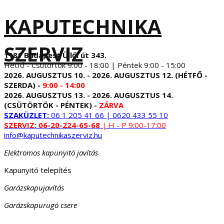
KAPUTECHNIKA
SZERVIZ
1181 Budapest Üllői út 343.
Hétfő - Csütörtök 9:00 - 18:00 | Péntek 9:00 - 15:00
2026. AUGUSZTUS 10. - 2026. AUGUSZTUS 12. (HÉTFŐ -
SZERDA) -
9:00 - 14:00
2026. AUGUSZTUS 13. - 2026. AUGUSZTUS 14.
(CSÜTÖRTÖK - PÉNTEK) -
ZÁRVA
SZAKÜZLET:
06 1 205 41 66 | 0620 433 55 10
SZERVIZ:
06-20-224-65-68
| H - P 9:00-17:00
info@kaputechnikaszerviz.hu
Elektromos kapunyitó javítás
Kapunyitó telepítés
Garázskapujavítás
Garázskapurugó csere
...