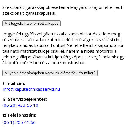
Szekcionált garázskapuk esetén a Magyarországon elterjedt
szekcionált garázskapukkal.
Mit tegyek, ha elromlott a kapu?
Vegye fel ügyfélszolgálatunkkal a kapcsolatot és küldje meg
részünkre a kért adatokat mint elérhetőségek, kiszállási cím,
fénykép a hibás kapuról. Fontos! Ne feltétlenül a kapumotoron
található matricát küldje csak el, hanem a hibás motorról a
jelenlegi állapotában is küldjön fényképet. Ez segít nekünk egy
állapotfelmérésben és a beazonosításban.
Milyen elérhetőségeken vagyunk elérhetőek és mikor?
E-mail cím:
info@kaputechnikaszerviz.hu
📱 Szervizbejelentés:
(06 20) 433 55 10
☎️ Telefonszám:
(06 1) 205 41 66