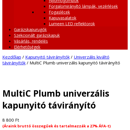
Nyomógombok
Forgalomirányító lámpák, vezérlések
Fogaslécek
Kapuvasalatok
Lumeen LED reflektorok
Garázskapurugók
Szekcionált garázskapuk
Vásárlás, rendelés
Elérhetőségek
Kezdőlap
/
Kapunyitó távirányítók
/
Univerzális kiváltó
távirányítók
/ MultiC Plumb univerzális kapunyitó távirányító
MultiC Plumb univerzális
kapunyitó távirányító
8 800
Ft
(Áraink bruttó összegűek és tartalmazzák a 27% ÁFA-t)