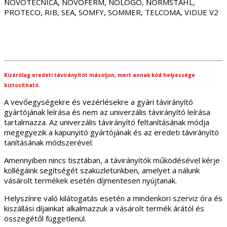
NOVOTECNICA, NOVOFERM, NOLOGO, NORMSTAHL,
PROTECO, RIB, SEA, SOMFY, SOMMER, TELCOMA, VIDUE V2
Kizárólag eredeti távirányítót másoljon, mert annak kód helyessége
biztosítható.
A vevőegységekre és vezérlésekre a gyári távirányító
gyártójának leírása és nem az univerzális távirányító leírása
tartalmazza. Az univerzális távirányító feltanításának módja
megegyezik a kapunyitó gyártójának és az eredeti távirányító
tanításának módszerével.
Amennyiben nincs tisztában, a távirányítók működésével kérje
kollégáink segítségét szaküzletünkben, amelyet a nálunk
vásárolt termékek esetén díjmentesen nyújtanak.
Helyszínre való kilátogatás esetén a mindenkori szerviz óra és
kiszállási díjainkat alkalmazzuk a vásárolt termék árától és
összegétől függetlenül.