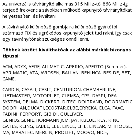
Az univerzális távirányító alkalmas 315 MHz-től 868 MHz-ig
terjedő frekvencia sávokban működő kapunyitó távirányítókat
helyettesíteni és kiváltani.
A távirányító különböző gombjaira különböző gyártótól
származó FIX és ugrókódos kapunyitó jelet tud rakni, így csak
egy távirányítónak szükséges önnél lenni.
Többek között kiválthatóak az alábbi márkák bizonyos
típusai:
ACM, ADYX, AERF, ALLMATIC, APERIO, APERTO (Sommer),
APRIMATIC, ATA, AVIDSEN, BALLAN, BENINCA, BESIDE, BFT,
CAME,
CARDIN, CASALI, CASIT, CENTURION, CHAMBERLINE,
LIFTMASTER, MOTORLIFT, CLEMSA, CPS, DASPI, DEA
SYSTEM, DELMA, DICKERT, DITEC, DOITRAND, DOORMATIC,
DOORHAN,DUCATI,ECOSTAR,ELBE,ERREKA, ELCA, FAAC,
FADINI, FERPORT, GIBIDI, GULLIVER,
GENIUS,GENIE,HÖRMANN JCM, JAY, KBLUE, KEY, KING
GATES, KLING, LABEL, LEB, LINCE, LIFE, LINEAR, MHHOUSE,
MA, MARATEC, MERLIN, PROLIFT, MOOVO, NICE,