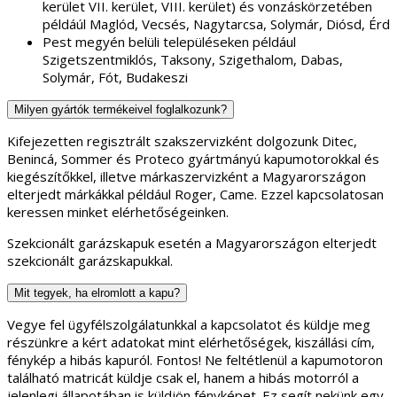
kerület VII. kerület, VIII. kerület) és vonzáskörzetében
példáúl Maglód, Vecsés, Nagytarcsa, Solymár, Diósd, Érd
Pest megyén belüli településeken például
Szigetszentmiklós, Taksony, Szigethalom, Dabas,
Solymár, Fót, Budakeszi
Milyen gyártók termékeivel foglalkozunk?
Kifejezetten regisztrált szakszervizként dolgozunk Ditec,
Benincá, Sommer és Proteco gyártmányú kapumotorokkal és
kiegészítőkkel, illetve márkaszervizként a Magyarországon
elterjedt márkákkal például Roger, Came. Ezzel kapcsolatosan
keressen minket elérhetőségeinken.
Szekcionált garázskapuk esetén a Magyarországon elterjedt
szekcionált garázskapukkal.
Mit tegyek, ha elromlott a kapu?
Vegye fel ügyfélszolgálatunkkal a kapcsolatot és küldje meg
részünkre a kért adatokat mint elérhetőségek, kiszállási cím,
fénykép a hibás kapuról. Fontos! Ne feltétlenül a kapumotoron
található matricát küldje csak el, hanem a hibás motorról a
jelenlegi állapotában is küldjön fényképet. Ez segít nekünk egy