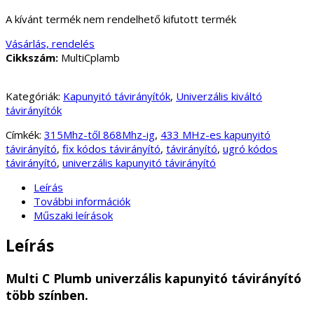
A kívánt termék nem rendelhető kifutott termék
Vásárlás, rendelés
Cikkszám:
MultiCplamb
Kategóriák:
Kapunyitó távirányítók
,
Univerzális kiváltó
távirányítók
Címkék:
315Mhz-től 868Mhz-ig
,
433 MHz-es kapunyitó
távirányító
,
fix kódos távirányító
,
távirányító
,
ugró kódos
távirányító
,
univerzális kapunyitó távirányító
Leírás
További információk
Műszaki leírások
Leírás
Multi C Plumb univerzális kapunyitó távirányító
több színben.