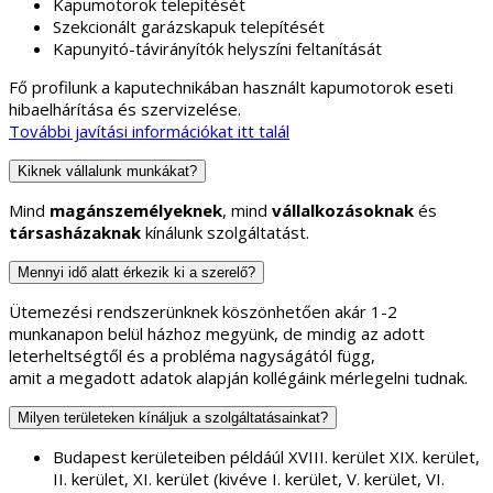
Kapumotorok telepítését
Szekcionált garázskapuk telepítését
Kapunyitó-távirányítók helyszíni feltanítását
Fő profilunk a kaputechnikában használt kapumotorok eseti
hibaelhárítása és szervizelése.
További javítási információkat itt talál
Kiknek vállalunk munkákat?
Mind
magánszemélyeknek
, mind
vállalkozásoknak
és
társasházaknak
kínálunk szolgáltatást.
Mennyi idő alatt érkezik ki a szerelő?
Ütemezési rendszerünknek köszönhetően akár 1-2
munkanapon belül házhoz megyünk, de mindig az adott
leterheltségtől és a probléma nagyságától függ,
amit a megadott adatok alapján kollégáink mérlegelni tudnak.
Milyen területeken kínáljuk a szolgáltatásainkat?
Budapest kerületeiben példáúl XVIII. kerület XIX. kerület,
II. kerület, XI. kerület (kivéve I. kerület, V. kerület, VI.