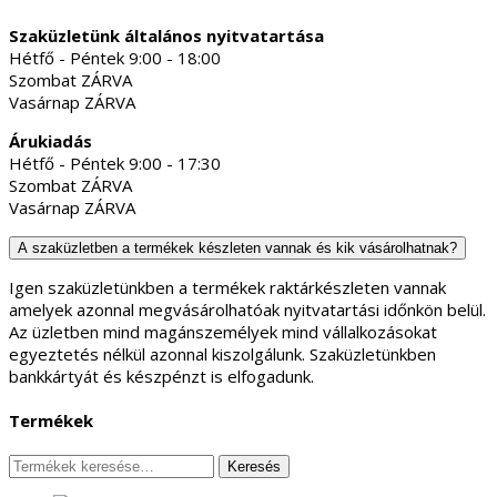
Szaküzletünk általános nyitvatartása
Hétfő - Péntek 9:00 - 18:00
Szombat ZÁRVA
Vasárnap ZÁRVA
Árukiadás
Hétfő - Péntek 9:00 - 17:30
Szombat ZÁRVA
Vasárnap ZÁRVA
A szaküzletben a termékek készleten vannak és kik vásárolhatnak?
Igen szaküzletünkben a termékek raktárkészleten vannak
amelyek azonnal megvásárolhatóak nyitvatartási időnkön belül.
Az üzletben mind magánszemélyek mind vállalkozásokat
egyeztetés nélkül azonnal kiszolgálunk. Szaküzletünkben
bankkártyát és készpénzt is elfogadunk.
Termékek
Keresés
Keresés
a