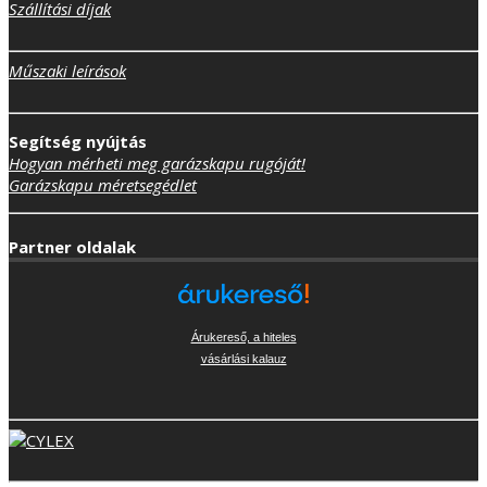
Szállítási díjak
Műszaki leírások
Segítség nyújtás
Hogyan mérheti meg garázskapu rugóját!
Garázskapu méretsegédlet
Partner oldalak
Árukereső, a hiteles
vásárlási kalauz