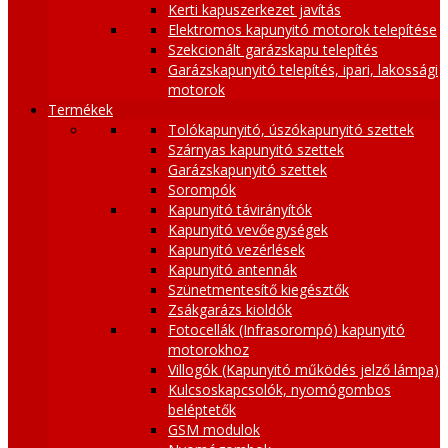
Kerti kapuszerkezet javítás
Elektromos kapunyitó motorok telepítése
Szekcionált garázskapu telepítés
Garázskapunyitó telepítés, ipari, lakossági
motorok
Termékek
Tolókapunyitó, úszókapunyitó szettek
Szárnyas kapunyitó szettek
Garázskapunyitó szettek
Sorompók
Kapunyitó távirányítók
Kapunyitó vevőegységek
Kapunyitó vezérlések
Kapunyitó antennák
Szünetmentesítő kiegésztők
Zsákgarázs kioldók
Fotocellák (Infrasorompó) kapunyitó
motorokhoz
Villogók (Kapunyitó működés jelző lámpa)
Kulcsoskapcsolók, nyomógombos
beléptetők
GSM modulok