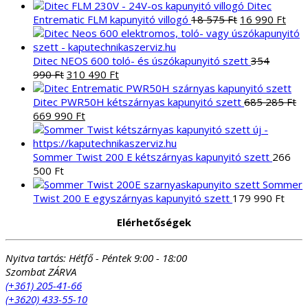
Ditec
következőre:
Original
Curr
Entrematic FLM kapunyitó villogó
18 575
Ft
16 990
Ft
price
pric
was:
is:
18
16
Ditec NEOS 600 toló- és úszókapunyitó szett
354
Original
Current
575 Ft.
990 
990
Ft
310 490
Ft
price
price
was:
is:
Ditec PWR50H kétszárnyas kapunyitó szett
685 285
Ft
Original
354
Current
310
669 990
Ft
price
990 Ft.
price
490 Ft.
was:
is:
685
669
Sommer Twist 200 E kétszárnyas kapunyitó szett
266
285 Ft.
990 Ft.
500
Ft
Sommer
Twist 200 E egyszárnyas kapunyitó szett
179 990
Ft
Elérhetőségek
Nyitva tartás:
Hétfő - Péntek 9:00 - 18:00
Szombat ZÁRVA
(+361) 205-41-66
(+3620) 433-55-10