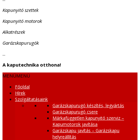
Kapunyitó szettek
Kapunyitó motorok
Alkatrészek
Garázskapurugók
...
A kaputechnika otthona!
MENÜ
MENÜ
Főoldal
Hírek
Szolgáltatásaink
Garázskapurugó készítés, legyártás
Garázskapurugó csere
Márkafüggetlen kapunyitó szerviz –
Kapumotorok javítása
Garázskapu javítás – Garázskapu
helyreállítás