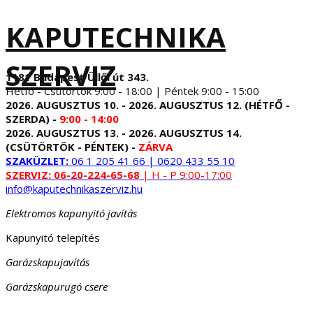
KAPUTECHNIKA
SZERVIZ
1181 Budapest Üllői út 343.
Hétfő - Csütörtök 9:00 - 18:00 | Péntek 9:00 - 15:00
2026. AUGUSZTUS 10. - 2026. AUGUSZTUS 12. (HÉTFŐ -
SZERDA) -
9:00 - 14:00
2026. AUGUSZTUS 13. - 2026. AUGUSZTUS 14.
(CSÜTÖRTÖK - PÉNTEK) -
ZÁRVA
SZAKÜZLET:
06 1 205 41 66 | 0620 433 55 10
SZERVIZ:
06-20-224-65-68
| H - P 9:00-17:00
info@kaputechnikaszerviz.hu
Elektromos kapunyitó javítás
Kapunyitó telepítés
Garázskapujavítás
Garázskapurugó csere
...