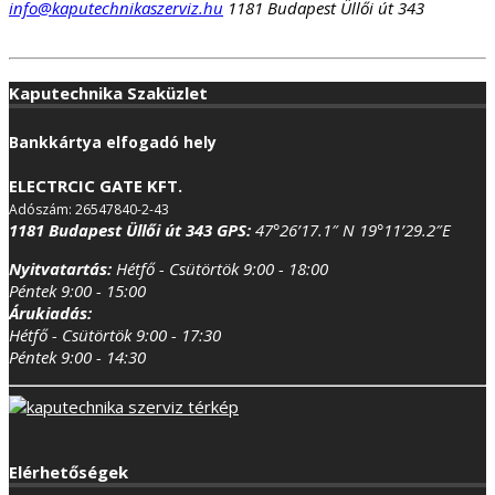
info@kaputechnikaszerviz.hu
1181 Budapest Üllői út 343
Kaputechnika Szaküzlet
Bankkártya elfogadó hely
ELECTRCIC GATE KFT.
Adószám: 26547840-2-43
1181 Budapest Üllői út 343
GPS:
47°26’17.1″ N 19°11’29.2″E
Nyitvatartás:
Hétfő - Csütörtök 9:00 - 18:00
Péntek 9:00 - 15:00
Árukiadás:
Hétfő - Csütörtök 9:00 - 17:30
Péntek 9:00 - 14:30
Elérhetőségek