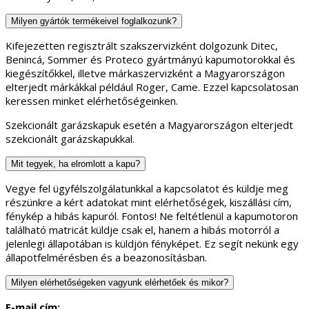
Milyen gyártók termékeivel foglalkozunk?
Kifejezetten regisztrált szakszervizként dolgozunk Ditec,
Benincá, Sommer és Proteco gyártmányú kapumotorokkal és
kiegészítőkkel, illetve márkaszervizként a Magyarországon
elterjedt márkákkal például Roger, Came. Ezzel kapcsolatosan
keressen minket elérhetőségeinken.
Szekcionált garázskapuk esetén a Magyarországon elterjedt
szekcionált garázskapukkal.
Mit tegyek, ha elromlott a kapu?
Vegye fel ügyfélszolgálatunkkal a kapcsolatot és küldje meg
részünkre a kért adatokat mint elérhetőségek, kiszállási cím,
fénykép a hibás kapuról. Fontos! Ne feltétlenül a kapumotoron
található matricát küldje csak el, hanem a hibás motorról a
jelenlegi állapotában is küldjön fényképet. Ez segít nekünk egy
állapotfelmérésben és a beazonosításban.
Milyen elérhetőségeken vagyunk elérhetőek és mikor?
E-mail cím: