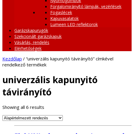
Nyomógombok
Forgalomirányító lámpák, vezérlések
Fogaslécek
Kapuvasalatok
Lumeen LED reflektorok
Garázskapurugók
Szekcionált garázskapuk
Vásárlás, rendelés
Elérhetőségek
Kezdőlap
/ “univerzális kapunyitó távirányító” címkével
rendelkező termékek
univerzális kapunyitó
távirányító
Showing all 6 results