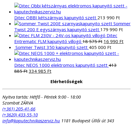
Ditec OBBI kétszárnyas kapunyitó szett
213 990
Ft
Sommer
Twist 200 E egyszárnyas kapunyitó szett
179 990
Ft
Ditec
Original
Curr
Entrematic FLM kapunyitó villogó
18 575
Ft
16 990
Ft
price
pric
Sommer Twist 350 kapunyitó szett
405 000
Ft
was:
is:
18
16
575 Ft.
990 
Ditec NEOS 1000 elektromos kapunyitó szett
413
Original
Current
885
Ft
334 985
Ft
price
price
Elérhetőségek
was:
is:
413
334
885 Ft.
985 Ft.
Nyitva tartás:
Hétfő - Péntek 9:00 - 18:00
Szombat ZÁRVA
(+361) 205-41-66
(+3620) 433-55-10
info@kaputechnikaszerviz.hu
1181 Budapest Üllői út 343