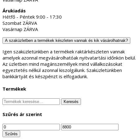
Árukiadás
Hétfő - Péntek 9:00 - 17:30
Szombat ZÁRVA
Vasárnap ZÁRVA
A szaküzletben a termékek készleten vannak és kik vásárolhatnak?
Igen szaküzletünkben a termékek raktárkészleten vannak
amelyek azonnal megvásárolhatóak nyitvatartási időnkön belül.
Az üzletben mind magánszemélyek mind vállalkozásokat
egyeztetés nélkül azonnal kiszolgálunk. Szaküzletünkben
bankkártyát és készpénzt is elfogadunk.
Termékek
Keresés
Keresés
a
következőre:
Szűrés ár szerint
Min
Max
ár
ár
Szűrés