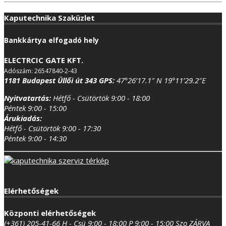
Kaputechnika Szaküzlet
Bankkártya elfogadó hely
ELECTRCIC GATE KFT.
Adószám: 26547840-2-43
1181 Budapest Üllői út 343
GPS:
47°26’17.1″ N 19°11’29.2″E
Nyitvatartás:
Hétfő - Csütörtök 9:00 - 18:00
Péntek 9:00 - 15:00
Árukiadás:
Hétfő - Csütörtök 9:00 - 17:30
Péntek 9:00 - 14:30
Elérhetőségek
Központi elérhetőségek
(+361) 205-41-66
H - Csü 9:00 - 18:00
P 9:00 - 15:00
Szo ZÁRVA