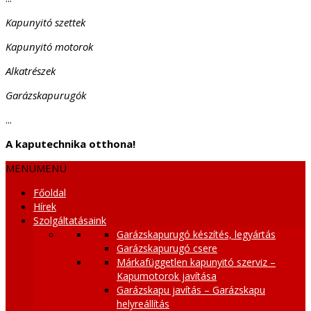
Kapunyitó szettek
Kapunyitó motorok
Alkatrészek
Garázskapurugók
...
A kaputechnika otthona!
MENÜ
MENÜ
Főoldal
Hírek
Szolgáltatásaink
Garázskapurugó készítés, legyártás
Garázskapurugó csere
Márkafüggetlen kapunyitó szerviz –
Kapumotorok javítása
Garázskapu javítás – Garázskapu
helyreállítás