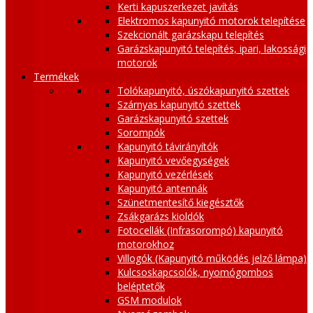
Kerti kapuszerkezet javítás
Elektromos kapunyitó motorok telepítése
Szekcionált garázskapu telepítés
Garázskapunyitó telepítés, ipari, lakossági
motorok
Termékek
Tolókapunyitó, úszókapunyitó szettek
Szárnyas kapunyitó szettek
Garázskapunyitó szettek
Sorompók
Kapunyitó távirányítók
Kapunyitó vevőegységek
Kapunyitó vezérlések
Kapunyitó antennák
Szünetmentesítő kiegésztők
Zsákgarázs kioldók
Fotocellák (Infrasorompó) kapunyitó
motorokhoz
Villogók (Kapunyitó működés jelző lámpa)
Kulcsoskapcsolók, nyomógombos
beléptetők
GSM modulok