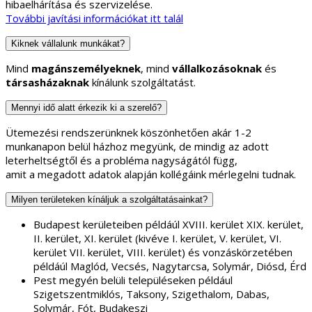
hibaelhárítása és szervizelése.
További javítási információkat itt talál
Kiknek vállalunk munkákat?
Mind
magánszemélyeknek
, mind
vállalkozásoknak
és
társasházaknak
kínálunk szolgáltatást.
Mennyi idő alatt érkezik ki a szerelő?
Ütemezési rendszerünknek köszönhetően akár 1-2
munkanapon belül házhoz megyünk, de mindig az adott
leterheltségtől és a probléma nagyságától függ,
amit a megadott adatok alapján kollégáink mérlegelni tudnak.
Milyen területeken kínáljuk a szolgáltatásainkat?
Budapest kerületeiben példáúl XVIII. kerület XIX. kerület,
II. kerület, XI. kerület (kivéve I. kerület, V. kerület, VI.
kerület VII. kerület, VIII. kerület) és vonzáskörzetében
példáúl Maglód, Vecsés, Nagytarcsa, Solymár, Diósd, Érd
Pest megyén belüli településeken például
Szigetszentmiklós, Taksony, Szigethalom, Dabas,
Solymár, Fót, Budakeszi