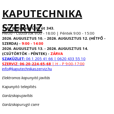
KAPUTECHNIKA
SZERVIZ
1181 Budapest Üllői út 343.
Hétfő - Csütörtök 9:00 - 18:00 | Péntek 9:00 - 15:00
2026. AUGUSZTUS 10. - 2026. AUGUSZTUS 12. (HÉTFŐ -
SZERDA) -
9:00 - 14:00
2026. AUGUSZTUS 13. - 2026. AUGUSZTUS 14.
(CSÜTÖRTÖK - PÉNTEK) -
ZÁRVA
SZAKÜZLET:
06 1 205 41 66 | 0620 433 55 10
SZERVIZ:
06-20-224-65-68
| H - P 9:00-17:00
info@kaputechnikaszerviz.hu
Elektromos kapunyitó javítás
Kapunyitó telepítés
Garázskapujavítás
Garázskapurugó csere
...