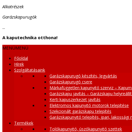
Alkatrészek
Garázskapurugók
...
A kaputechnika otthona!
MENÜ
MENÜ
Főoldal
Hírek
Szolgáltatásaink
Garázskapurugó készítés, legyártás
Garázskapurugó csere
Márkafüggetlen kapunyitó szerviz – Kapum
Garázskapu javítás – Garázskapu helyreállí
Kerti kapuszerkezet javítás
Elektromos kapunyitó motorok telepítése
Szekcionált garázskapu telepítés
Garázskapunyitó telepítés, ipari, lakossági
Termékek
Tolókapunyitó, úszókapunyitó szettek