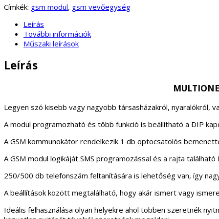
Címkék:
gsm modul
,
gsm vevőegység
Leírás
További információk
Műszaki leírások
Leírás
MULTION
Legyen szó kisebb vagy nagyobb társasházakról, nyaralókról, vagy
A modul programozható és több funkció is beállítható a DIP kap
A GSM kommunokátor rendelkezik 1 db optocsatolós bemenettel 
A GSM modul logikáját SMS programozással és a rajta található DI
250/500 db telefonszám feltanítására is lehetőség van, így nagy
A beállítások között megtalálható, hogy akár ismert vagy ismere
Ideális felhasználása olyan helyekre ahol többen szeretnék nyit