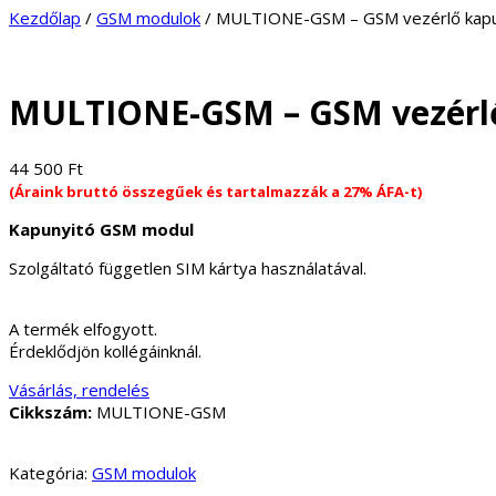
Kezdőlap
/
GSM modulok
/ MULTIONE-GSM – GSM vezérlő kap
MULTIONE-GSM – GSM vezérl
44 500
Ft
(Áraink bruttó összegűek és tartalmazzák a 27% ÁFA-t)
Kapunyitó GSM modul
Szolgáltató független SIM kártya használatával.
A termék elfogyott.
Érdeklődjön kollégáinknál.
Vásárlás, rendelés
Cikkszám:
MULTIONE-GSM
Kategória:
GSM modulok