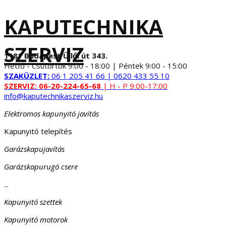
KAPUTECHNIKA
SZERVIZ
1181 Budapest Üllői út 343.
Hétfő - Csütörtök 9:00 - 18:00 | Péntek 9:00 - 15:00
SZAKÜZLET:
06 1 205 41 66 | 0620 433 55 10
SZERVIZ:
06-20-224-65-68
| H - P 9:00-17:00
info@kaputechnikaszerviz.hu
Elektromos kapunyitó javítás
Kapunyitó telepítés
Garázskapujavítás
Garázskapurugó csere
...
Kapunyitó szettek
Kapunyitó motorok