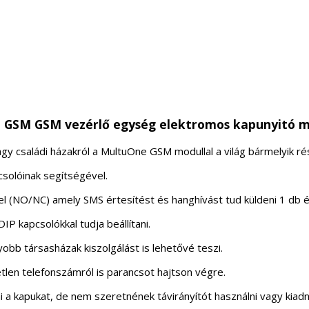
E GSM
GSM vezérlő egység elektromos kapunyitó 
 családi házakról a MultuOne GSM modullal a világ bármelyik részé
csolóinak segítségével.
(NO/NC) amely SMS értesítést és hanghívást tud küldeni 1 db é
P kapcsolókkal tudja beállítani.
obb társasházak kiszolgálást is lehetővé teszi.
tlen telefonszámról is parancsot hajtson végre.
ni a kapukat, de nem szeretnének távirányítót használni vagy kiadn