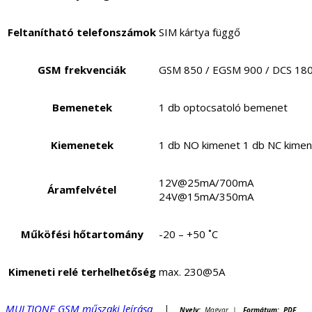
Feltanítható telefonszámok
SIM kártya függő
GSM frekvenciák
GSM 850 / EGSM 900 / DCS 1800
Bemenetek
1 db optocsatoló bemenet
Kiemenetek
1 db NO kimenet 1 db NC kimen
12V@25mA/700mA
Áramfelvétel
24V@15mA/350mA
Műköfési hőtartomány
-20 – +50 ˚C
Kimeneti relé terhelhetőség
max. 230@5A
MULTIONE GSM műszaki leírása
|
Nyelv:
Magyar |
Formátum: PDF