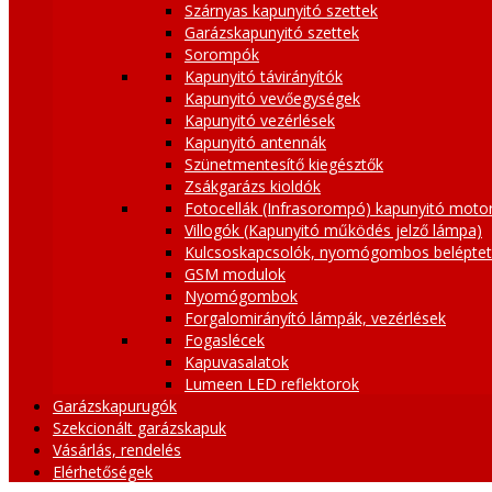
Szárnyas kapunyitó szettek
Garázskapunyitó szettek
Sorompók
Kapunyitó távirányítók
Kapunyitó vevőegységek
Kapunyitó vezérlések
Kapunyitó antennák
Szünetmentesítő kiegésztők
Zsákgarázs kioldók
Fotocellák (Infrasorompó) kapunyitó moto
Villogók (Kapunyitó működés jelző lámpa)
Kulcsoskapcsolók, nyomógombos belépte
GSM modulok
Nyomógombok
Forgalomirányító lámpák, vezérlések
Fogaslécek
Kapuvasalatok
Lumeen LED reflektorok
Garázskapurugók
Szekcionált garázskapuk
Vásárlás, rendelés
Elérhetőségek