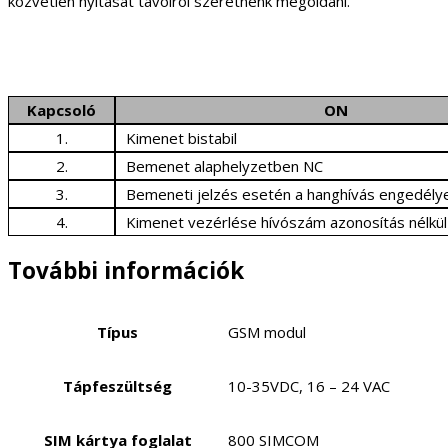
közvetlen nyitását távolról szeretnénk megoldani.
Kapcsoló
ON
1.
Kimenet bistabil
2.
Bemenet alaphelyzetben NC
3.
Bemeneti jelzés esetén a hanghívás engedély
4.
Kimenet vezérlése hívószám azonosítás nélkül
További információk
Típus
GSM modul
Tápfeszültség
10-35VDC, 16 – 24 VAC
SIM kártya foglalat
800 SIMCOM