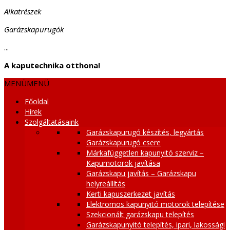
Alkatrészek
Garázskapurugók
...
A kaputechnika otthona!
MENÜ
MENÜ
Főoldal
Hírek
Szolgáltatásaink
Garázskapurugó készítés, legyártás
Garázskapurugó csere
Márkafüggetlen kapunyitó szerviz –
Kapumotorok javítása
Garázskapu javítás – Garázskapu
helyreállítás
Kerti kapuszerkezet javítás
Elektromos kapunyitó motorok telepítése
Szekcionált garázskapu telepítés
Garázskapunyitó telepítés, ipari, lakossági