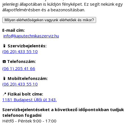
jelenlegi állapotában is küldjön fényképet. Ez segít nekünk egy
állapotfelmérésben és a beazonosításban.
Milyen elérhetőségeken vagyunk elérhetőek és mikor?
E-mail cím:
info@kaputechnikaszerviz.hu
📱 Szervizbejelentés:
(06 20) 433 55 10
☎️ Telefonszám:
(06 1) 205 41 66
📱 Mobiltelefonszám:
(06 20) 433 55 10
📍
Fizikai bolt címe:
1181 Budapest Üllői út 343.
Szervizbejelentéseket a következő időpontokban tudjuk
telefonon fogadni
Hétfő - Péntek 9:00 - 17:00