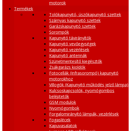
motorok
Termékek
Tolókapunyitó, úszókapunyitó szettek
Szárnyas kapunyitó szettek
Garázskapunyitó szettek
Sorompók
Kapunyitó távirányítók
Kapunyitó vevőegységek
Kapunyitó vezérlések
Kapunyitó antennák
Szünetmentesítő kiegésztők
Zsákgarázs kioldók
Fotocellák (Infrasorompó) kapunyitó
motorokhoz
Villogók (Kapunyitó működés jelző lámpa)
Kulcsoskapcsolók, nyomógombos
beléptetők
GSM modulok
Nyomógombok
Forgalomirányító lámpák, vezérlések
Fogaslécek
Kapuvasalatok