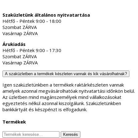
Szaküzletünk általános nyitvatartása
Hétfő - Péntek 9:00 - 18:00
Szombat ZÁRVA
Vasárnap ZÁRVA
Árukiadás
Hétfő - Péntek 9:00 - 17:30
Szombat ZÁRVA
Vasárnap ZÁRVA
A szaküzletben a termékek készleten vannak és kik vásárolhatnak?
Igen szaküzletünkben a termékek raktárkészleten vannak
amelyek azonnal megvásárolhatóak nyitvatartási időnkön belül.
Az üzletben mind magánszemélyek mind vállalkozásokat
egyeztetés nélkül azonnal kiszolgálunk. Szaküzletünkben
bankkártyát és készpénzt is elfogadunk.
Termékek
Keresés
Keresés