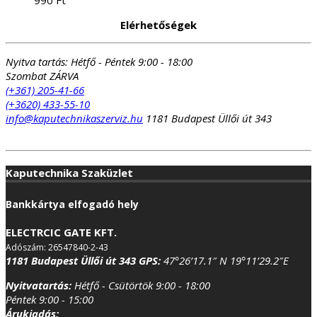
Elérhetőségek
Nyitva tartás:
Hétfő - Péntek 9:00 - 18:00
Szombat ZÁRVA
(+361) 205-41-66
(+3620) 433-55-10
info@kaputechnikaszerviz.hu
1181 Budapest Üllői út 343
Kaputechnika Szaküzlet
Bankkártya elfogadó hely
ELECTRCIC GATE KFT.
Adószám: 26547840-2-43
1181 Budapest Üllői út 343
GPS:
47°26’17.1″ N 19°11’29.2″E
Nyitvatartás:
Hétfő - Csütörtök 9:00 - 18:00
Péntek 9:00 - 15:00
Árukiadás: