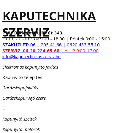
KAPUTECHNIKA
SZERVIZ
1181 Budapest Üllői út 343.
Hétfő - Csütörtök 9:00 - 18:00 | Péntek 9:00 - 15:00
SZAKÜZLET:
06 1 205 41 66 | 0620 433 55 10
SZERVIZ:
06-20-224-65-68
| H - P 9:00-17:00
info@kaputechnikaszerviz.hu
Elektromos kapunyitó javítás
Kapunyitó telepítés
Garázskapujavítás
Garázskapurugó csere
...
Kapunyitó szettek
Kapunyitó motorok