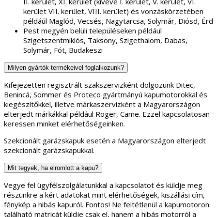
II. kerület, XI. kerület (kivéve I. kerület, V. kerület, VI.
kerület VII. kerület, VIII. kerület) és vonzáskörzetében
példáúl Maglód, Vecsés, Nagytarcsa, Solymár, Diósd, Érd
Pest megyén belüli településeken például
Szigetszentmiklós, Taksony, Szigethalom, Dabas,
Solymár, Fót, Budakeszi
Milyen gyártók termékeivel foglalkozunk?
Kifejezetten regisztrált szakszervizként dolgozunk Ditec,
Benincá, Sommer és Proteco gyártmányú kapumotorokkal és
kiegészítőkkel, illetve márkaszervizként a Magyarországon
elterjedt márkákkal például Roger, Came. Ezzel kapcsolatosan
keressen minket elérhetőségeinken.
Szekcionált garázskapuk esetén a Magyarországon elterjedt
szekcionált garázskapukkal.
Mit tegyek, ha elromlott a kapu?
Vegye fel ügyfélszolgálatunkkal a kapcsolatot és küldje meg
részünkre a kért adatokat mint elérhetőségek, kiszállási cím,
fénykép a hibás kapuról. Fontos! Ne feltétlenül a kapumotoron
található matricát küldje csak el, hanem a hibás motorról a