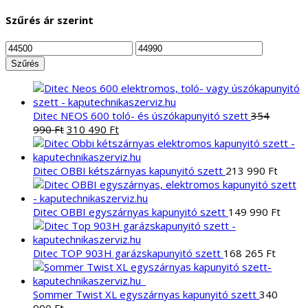
a
következőre:
Szűrés ár szerint
Min
Max
ár
ár
Szűrés
Ditec NEOS 600 toló- és úszókapunyitó szett
354
Original
Current
990
Ft
310 490
Ft
price
price
was:
is:
354
310
Ditec OBBI kétszárnyas kapunyitó szett
213 990
Ft
990 Ft.
490 Ft.
Ditec OBBI egyszárnyas kapunyitó szett
149 990
Ft
Ditec TOP 903H garázskapunyitó szett
168 265
Ft
Sommer Twist XL egyszárnyas kapunyitó szett
340
990
Ft