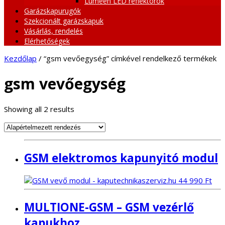
Lumeen LED reflektorok
Garázskapurugók
Szekcionált garázskapuk
Vásárlás, rendelés
Elérhetőségek
Kezdőlap
/ “gsm vevőegység” címkével rendelkező termékek
gsm vevőegység
Showing all 2 results
GSM elektromos kapunyitó modul
44 990
Ft
MULTIONE-GSM – GSM vezérlő
kapukhoz