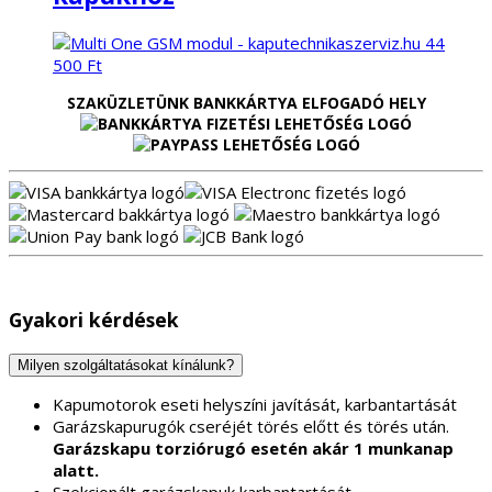
44
500
Ft
SZAKÜZLETÜNK BANKKÁRTYA ELFOGADÓ HELY
Gyakori kérdések
Milyen szolgáltatásokat kínálunk?
Kapumotorok eseti helyszíni javítását, karbantartását
Garázskapurugók cseréjét törés előtt és törés után.
Garázskapu torziórugó esetén akár 1 munkanap
alatt.
Szekcionált garázskapuk karbantartását