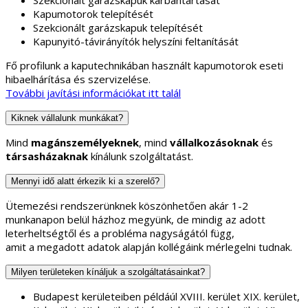
Kapumotorok telepítését
Szekcionált garázskapuk telepítését
Kapunyitó-távirányítók helyszíni feltanítását
Fő profilunk a kaputechnikában használt kapumotorok eseti
hibaelhárítása és szervizelése.
További javítási információkat itt talál
Kiknek vállalunk munkákat?
Mind
magánszemélyeknek
, mind
vállalkozásoknak
és
társasházaknak
kínálunk szolgáltatást.
Mennyi idő alatt érkezik ki a szerelő?
Ütemezési rendszerünknek köszönhetően akár 1-2
munkanapon belül házhoz megyünk, de mindig az adott
leterheltségtől és a probléma nagyságától függ,
amit a megadott adatok alapján kollégáink mérlegelni tudnak.
Milyen területeken kínáljuk a szolgáltatásainkat?
Budapest kerületeiben példáúl XVIII. kerület XIX. kerület,