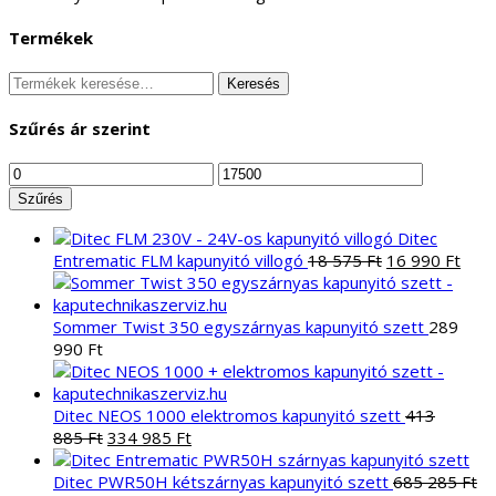
Termékek
Keresés
Keresés
a
következőre:
Szűrés ár szerint
Min
Max
ár
ár
Szűrés
Ditec
Original
Curr
Entrematic FLM kapunyitó villogó
18 575
Ft
16 990
Ft
price
pric
was:
is:
18
16
Sommer Twist 350 egyszárnyas kapunyitó szett
289
575 Ft.
990 
990
Ft
Ditec NEOS 1000 elektromos kapunyitó szett
413
Original
Current
885
Ft
334 985
Ft
price
price
was:
is:
Ditec PWR50H kétszárnyas kapunyitó szett
685 285
Ft