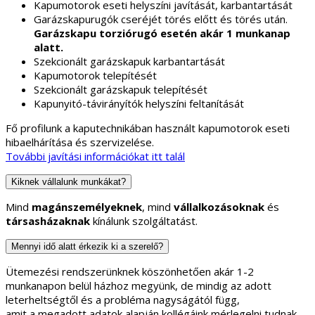
Kapumotorok eseti helyszíni javítását, karbantartását
Garázskapurugók cseréjét törés előtt és törés után.
Garázskapu torziórugó esetén akár 1 munkanap
alatt.
Szekcionált garázskapuk karbantartását
Kapumotorok telepítését
Szekcionált garázskapuk telepítését
Kapunyitó-távirányítók helyszíni feltanítását
Fő profilunk a kaputechnikában használt kapumotorok eseti
hibaelhárítása és szervizelése.
További javítási információkat itt talál
Kiknek vállalunk munkákat?
Mind
magánszemélyeknek
, mind
vállalkozásoknak
és
társasházaknak
kínálunk szolgáltatást.
Mennyi idő alatt érkezik ki a szerelő?
Ütemezési rendszerünknek köszönhetően akár 1-2
munkanapon belül házhoz megyünk, de mindig az adott
leterheltségtől és a probléma nagyságától függ,
amit a megadott adatok alapján kollégáink mérlegelni tudnak.