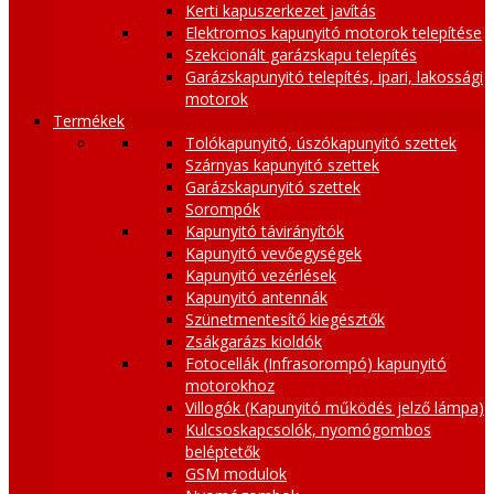
Kerti kapuszerkezet javítás
Elektromos kapunyitó motorok telepítése
Szekcionált garázskapu telepítés
Garázskapunyitó telepítés, ipari, lakossági
motorok
Termékek
Tolókapunyitó, úszókapunyitó szettek
Szárnyas kapunyitó szettek
Garázskapunyitó szettek
Sorompók
Kapunyitó távirányítók
Kapunyitó vevőegységek
Kapunyitó vezérlések
Kapunyitó antennák
Szünetmentesítő kiegésztők
Zsákgarázs kioldók
Fotocellák (Infrasorompó) kapunyitó
motorokhoz
Villogók (Kapunyitó működés jelző lámpa)
Kulcsoskapcsolók, nyomógombos
beléptetők
GSM modulok