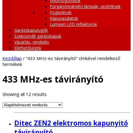
Nyomógombok
Forgalomirányító lámpák, vezérlések
Fogaslécek
Kapuvasalatok
Lumeen LED reflektorok
Garázskapurugók
Szekcionált garázskapuk
Vásárlás, rendelés
Elérhetőségek
Kezdőlap
/ “433 MHz-es távirányító” címkével rendelkező
termékek
433 MHz-es távirányító
Showing all 12 results
Ditec ZEN2 elektromos kapunyitó
távirányító