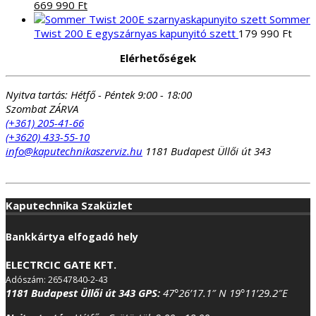
Original
413
Current
334
669 990
Ft
price
885 Ft.
price
985 Ft.
Sommer
was:
is:
Twist 200 E egyszárnyas kapunyitó szett
179 990
Ft
685
669
Elérhetőségek
285 Ft.
990 Ft.
Nyitva tartás:
Hétfő - Péntek 9:00 - 18:00
Szombat ZÁRVA
(+361) 205-41-66
(+3620) 433-55-10
info@kaputechnikaszerviz.hu
1181 Budapest Üllői út 343
Kaputechnika Szaküzlet
Bankkártya elfogadó hely
ELECTRCIC GATE KFT.
Adószám: 26547840-2-43
1181 Budapest Üllői út 343
GPS:
47°26’17.1″ N 19°11’29.2″E