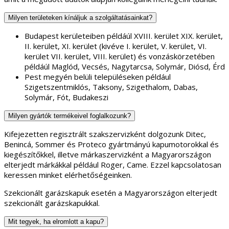
Milyen területeken kínáljuk a szolgáltatásainkat?
Budapest kerületeiben példáúl XVIII. kerület XIX. kerület,
II. kerület, XI. kerület (kivéve I. kerület, V. kerület, VI.
kerület VII. kerület, VIII. kerület) és vonzáskörzetében
példáúl Maglód, Vecsés, Nagytarcsa, Solymár, Diósd, Érd
Pest megyén belüli településeken például
Szigetszentmiklós, Taksony, Szigethalom, Dabas,
Solymár, Fót, Budakeszi
Milyen gyártók termékeivel foglalkozunk?
Kifejezetten regisztrált szakszervizként dolgozunk Ditec,
Benincá, Sommer és Proteco gyártmányú kapumotorokkal és
kiegészítőkkel, illetve márkaszervizként a Magyarországon
elterjedt márkákkal például Roger, Came. Ezzel kapcsolatosan
keressen minket elérhetőségeinken.
Szekcionált garázskapuk esetén a Magyarországon elterjedt
szekcionált garázskapukkal.
Mit tegyek, ha elromlott a kapu?