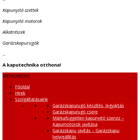
Kapunyitó szettek
Kapunyitó motorok
Alkatrészek
Garázskapurugók
...
A kaputechnika otthona!
MENÜ
MENÜ
Főoldal
Hírek
Szolgáltatásaink
Garázskapurugó készítés, legyártás
Garázskapurugó csere
Márkafüggetlen kapunyitó szerviz –
Kapumotorok javítása
Garázskapu javítás – Garázskapu
helyreállítás