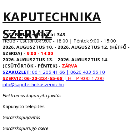
KAPUTECHNIKA
SZERVIZ
1181 Budapest Üllői út 343.
Hétfő - Csütörtök 9:00 - 18:00 | Péntek 9:00 - 15:00
2026. AUGUSZTUS 10. - 2026. AUGUSZTUS 12. (HÉTFŐ -
SZERDA) -
9:00 - 14:00
2026. AUGUSZTUS 13. - 2026. AUGUSZTUS 14.
(CSÜTÖRTÖK - PÉNTEK) -
ZÁRVA
SZAKÜZLET:
06 1 205 41 66 | 0620 433 55 10
SZERVIZ:
06-20-224-65-68
| H - P 9:00-17:00
info@kaputechnikaszerviz.hu
Elektromos kapunyitó javítás
Kapunyitó telepítés
Garázskapujavítás
Garázskapurugó csere
...