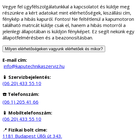
Vegye fel ügyfélszolgálatunkkal a kapcsolatot és küldje meg
részünkre a kért adatokat mint elérhetőségek, kiszállási cím,
fénykép a hibás kapuról. Fontos! Ne feltétlenül a kapumotoron
található matricát küldje csak el, hanem a hibás motorról a
jelenlegi állapotában is küldjön fényképet. Ez segít nekünk egy
állapotfelmérésben és a beazonosításban.
Milyen elérhetőségeken vagyunk elérhetőek és mikor?
E-mail cím:
info@kaputechnikaszerviz.hu
📱 Szervizbejelentés:
(06 20) 433 55 10
☎️ Telefonszám:
(06 1) 205 41 66
📱 Mobiltelefonszám:
(06 20) 433 55 10
📍
Fizikai bolt címe:
1181 Budapest Üllői út 343.