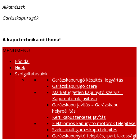
Alkatrészek
Garázskapurugók
...
A kaputechnika otthona!
MENÜ
MENÜ
Főoldal
Hírek
Szolgáltatásaink
Garázskapurugó készítés, legyártás
Garázskapurugó csere
Márkafüggetlen kapunyitó szerviz –
Kapumotorok javítása
Garázskapu javítás – Garázskapu
helyreállítás
Kerti kapuszerkezet javítás
Elektromos kapunyitó motorok telepítése
Szekcionált garázskapu telepítés
Garázskapunyitó telepítés, ipari, lakossági