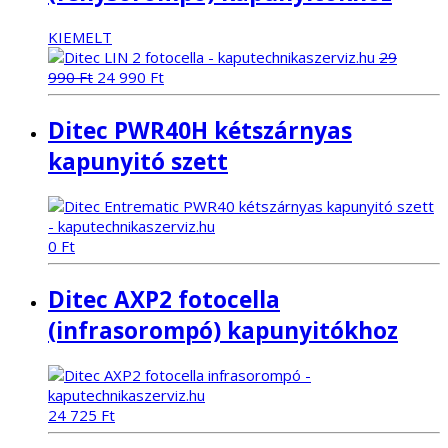
KIEMELT
29
Original
Current
990
Ft
24 990
Ft
price
price
was:
is:
Ditec PWR40H kétszárnyas
29
24
990 Ft.
990 Ft.
kapunyitó szett
0
Ft
Ditec AXP2 fotocella
(infrasorompó) kapunyitókhoz
24 725
Ft