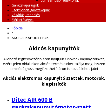
Lumeen LED reflektorok
Garázskapurugók
Szekcionált garázskapuk
Vásárlás, rendelés
Elérhetőségek
Főoldal
/
AKCIÓS KAPUNYITÓK
Akicós kapunyitók
A lehető legkedvezőbb áron nyújtjuk Önöknek kapunyitóinkat,
ezért jelen oldalunkon akciós termékeinket találja meg, hiszen
a minőséghez, megfizethető áron is hozzá lehet jutni.
Akciós elektromos kapunyitó szettek, motorok,
kiegészítők
Ditec AIR 600 B
garázskapunyitómotor-szett