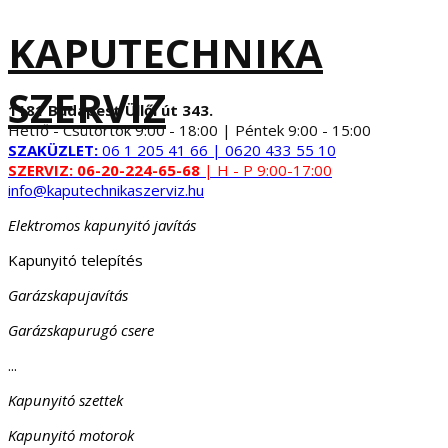
KAPUTECHNIKA
SZERVIZ
1181 Budapest Üllői út 343.
Hétfő - Csütörtök 9:00 - 18:00 | Péntek 9:00 - 15:00
SZAKÜZLET:
06 1 205 41 66 | 0620 433 55 10
SZERVIZ:
06-20-224-65-68
| H - P 9:00-17:00
info@kaputechnikaszerviz.hu
Elektromos kapunyitó javítás
Kapunyitó telepítés
Garázskapujavítás
Garázskapurugó csere
...
Kapunyitó szettek
Kapunyitó motorok