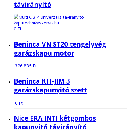
távirányító
0
Ft
Beninca VN ST20 tengelyvég
garázskapu motor
326 835
Ft
Beninca KIT-JIM 3
garázskapunyitó szett
0
Ft
Nice ERA INTI kétgombos
kapunyitó távirányító