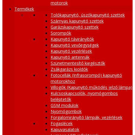
motorok
Termékek
Tolókapunyitó, úszókapunyitó szettek
Szárnyas kapunyitó szettek
Garázskapunyitó szettek
Sorompók
Kapunyitó távirányítók
Kapunyitó vevőegységek
Kapunyitó vezérlések
Kapunyitó antennák
Szünetmentesítő kiegésztők
Zsákgarázs kioldók
Fotocellák (Infrasorompó) kapunyitó
motorokhoz
Villogók (Kapunyitó működés jelző lámpa)
Kulcsoskapcsolók, nyomógombos
beléptetők
GSM modulok
Nyomógombok
Forgalomirányító lámpák, vezérlések
Fogaslécek
Kapuvasalatok