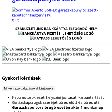
0
Ft
SZAKÜZLETÜNK BANKKÁRTYA ELFOGADÓ HELY
Gyakori kérdések
Milyen szolgáltatásokat kínálunk?
Kapumotorok eseti helyszíni javítását, karbantartását
Garázskapurugók cseréjét törés előtt és törés után.
Garázskapu torziórugó esetén akár 1 munkanap