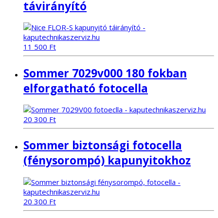
távirányító
11 500
Ft
Sommer 7029v000 180 fokban
elforgatható fotocella
20 300
Ft
Sommer biztonsági fotocella
(fénysorompó) kapunyitokhoz
20 300
Ft