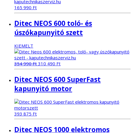
165 990
Ft
Ditec NEOS 600 toló- és
úszókapunyitó szett
KIEMELT
Original
Current
354 990
Ft
310 490
Ft
price
price
was:
is:
Ditec NEOS 600 SuperFast
354
310
990 Ft.
490 Ft.
kapunyitó motor
393 875
Ft
Ditec NEOS 1000 elektromos