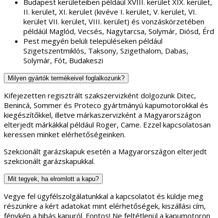
Budapest kerületeiben példáúl XVIII. kerület XIX. kerület,
II. kerület, XI. kerület (kivéve I. kerület, V. kerület, VI.
kerület VII. kerület, VIII. kerület) és vonzáskörzetében
példáúl Maglód, Vecsés, Nagytarcsa, Solymár, Diósd, Érd
Pest megyén belüli településeken például
Szigetszentmiklós, Taksony, Szigethalom, Dabas,
Solymár, Fót, Budakeszi
Milyen gyártók termékeivel foglalkozunk?
Kifejezetten regisztrált szakszervizként dolgozunk Ditec,
Benincá, Sommer és Proteco gyártmányú kapumotorokkal és
kiegészítőkkel, illetve márkaszervizként a Magyarországon
elterjedt márkákkal például Roger, Came. Ezzel kapcsolatosan
keressen minket elérhetőségeinken.
Szekcionált garázskapuk esetén a Magyarországon elterjedt
szekcionált garázskapukkal.
Mit tegyek, ha elromlott a kapu?
Vegye fel ügyfélszolgálatunkkal a kapcsolatot és küldje meg
részünkre a kért adatokat mint elérhetőségek, kiszállási cím,
fénykép a hibás kapuról. Fontos! Ne feltétlenül a kapumotoron