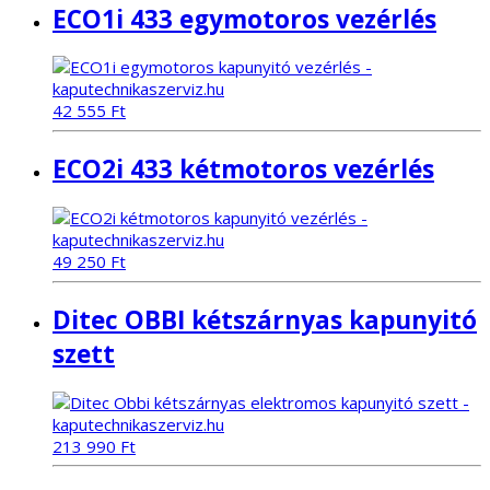
ECO1i 433 egymotoros vezérlés
42 555
Ft
ECO2i 433 kétmotoros vezérlés
49 250
Ft
Ditec OBBI kétszárnyas kapunyitó
szett
213 990
Ft