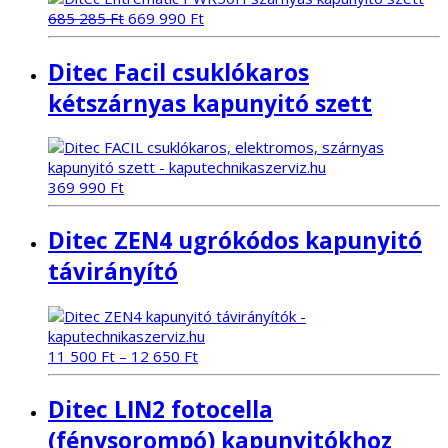
Original
Current
685 285
Ft
669 990
Ft
price
price
was:
is:
Ditec Facil csuklókaros
685
669
285 Ft.
990 Ft.
kétszárnyas kapunyitó szett
369 990
Ft
Ditec ZEN4 ugrókódos kapunyitó
távirányító
11 500
Ft
–
12 650
Ft
Ditec LIN2 fotocella
(fénysorompó) kapunyitókhoz