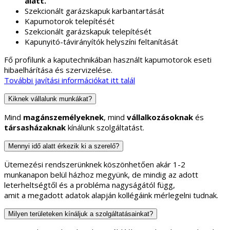
alatt.
Szekcionált garázskapuk karbantartását
Kapumotorok telepítését
Szekcionált garázskapuk telepítését
Kapunyitó-távirányítók helyszíni feltanítását
Fő profilunk a kaputechnikában használt kapumotorok eseti
hibaelhárítása és szervizelése.
További javítási információkat itt talál
Kiknek vállalunk munkákat?
Mind
magánszemélyeknek
, mind
vállalkozásoknak
és
társasházaknak
kínálunk szolgáltatást.
Mennyi idő alatt érkezik ki a szerelő?
Ütemezési rendszerünknek köszönhetően akár 1-2
munkanapon belül házhoz megyünk, de mindig az adott
leterheltségtől és a probléma nagyságától függ,
amit a megadott adatok alapján kollégáink mérlegelni tudnak.
Milyen területeken kínáljuk a szolgáltatásainkat?