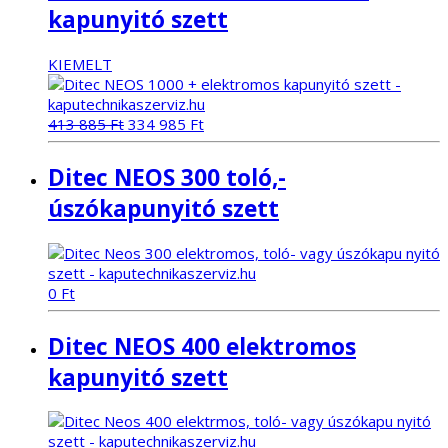
kapunyitó szett
KIEMELT
Original
Current
413 885
Ft
334 985
Ft
price
price
was:
is:
Ditec NEOS 300 toló,-
413
334
885 Ft.
985 Ft.
úszókapunyitó szett
0
Ft
Ditec NEOS 400 elektromos
kapunyitó szett